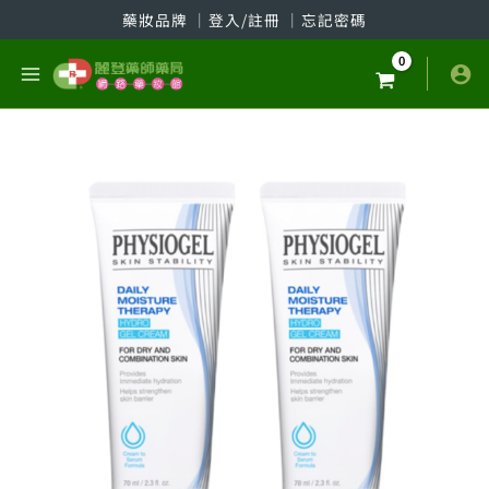
跳
藥妝品牌
│
登入/註冊
│
忘記密碼
至
主
要
內
容