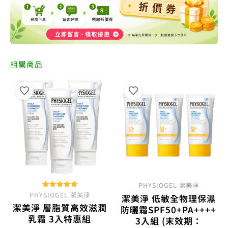
相關商品
PHYSIOGEL 潔美淨
PHYSIOGEL 潔美淨
評分
潔美淨 低敏全物理保濕
5.00
潔美淨 層脂質高效滋潤
滿分 5
防曬霜SPF50+PA++++
乳霜 3入特惠組
3入組 (末效期：