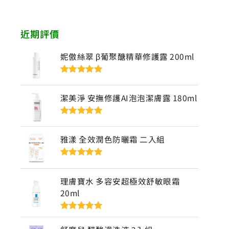
近期評價
妮傲絲翠 β葡聚醣精華修護露 200ml
評分
5
滿分
5
潔美淨 安撫修護AI泡泡潔膚露 180ml
評分
5
滿分
5
雅漾 全效潤色防曬霜 二入組
評分
5
滿分
5
理膚寶水 多容安超極效舒敏眼霜
20ml
評分
5
滿分
5