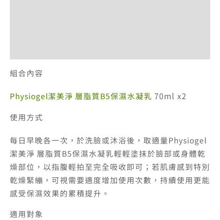
退換貨政策
網站服務條款
付款方式說明
組合內容
70ml x2
Physiogel潔美淨 層脂質B5保濕水凝乳
使用方式
每日早晚各一次，於洗臉或沐浴後，取適量Physiogel
潔美淨 層脂質B5保濕水凝乳輕輕塗抹於臉部或身體乾
燥部位，以指腹輕拍至完全吸收即可；若肌膚感到特別
乾燥緊繃，可視需要適度增加使用次數，持續使用更能
感受保濕效果的累積提升。
適用對象