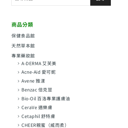
尋
關
鍵
商品分類
字
:
保健食品館
天然草本館
專業藥妝館
A-DERMA 艾芙美
Acne-Aid 愛可妮
Avene 雅漾
Benzac 倍克荳
Bio-Oil 百洛專業護膚油
CeraVe 適樂膚
Cetaphil 舒特膚
CHEER親蜜（威而柔）