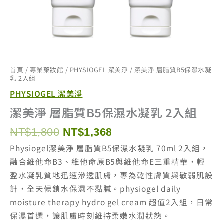
首頁
/
專業藥妝館
/
PHYSIOGEL 潔美淨
/ 潔美淨 層脂質B5保濕水凝
乳 2入組
PHYSIOGEL 潔美淨
潔美淨 層脂質B5保濕水凝乳 2入組
原
目
NT$
1,800
NT$
1,368
始
前
Physiogel潔美淨 層脂質B5保濕水凝乳 70ml 2入組，
價
價
融合維他命B3、維他命原B5與維他命E三重精華，輕
格：
格：
盈水凝乳質地迅速滲透肌膚，專為乾性膚質與敏弱肌設
NT$1,800。
NT$1,368。
計，全天候鎖水保濕不黏膩。physiogel daily
moisture therapy hydro gel cream 超值2入組，日常
保濕首選，讓肌膚時刻維持柔嫩水潤狀態。