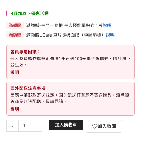
可參加以下優惠活動
滿額贈
滿額贈-金門一條根 金太極能量貼布 1片
說明
滿額贈
滿額贈UCare 單片隨機面膜（種類隨機）
說明
會員專屬回饋：
登入會員購物單筆消費滿1千再送100元電子折價券，隔月歸戶
並生效。
說明
國外配送注意事項：
因應中華郵政寄送規定，國外配送訂單恕不寄送贈品，液體類
等商品無法配送，敬請見諒。
說明
潔
-
+
加入購物車
加入收藏
美
淨