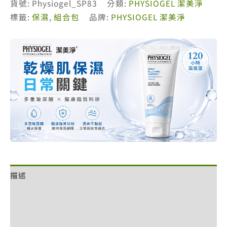
貨號:
Physiogel_SP83
分類:
PHYSIOGEL 潔美淨
層
標籤:
保濕
,
組合包
品牌:
PHYSIOGEL 潔美淨
脂
質
B5
保
濕
水
凝
乳
2
入
組
數
描述
量
額外資訊
評價 (0)