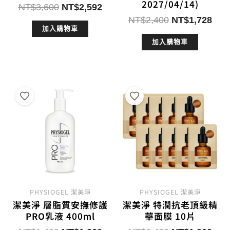
2027/04/14)
原
目
NT$
3,600
NT$
2,592
始
前
原
目
NT$
2,400
NT$
1,728
加入購物車
價
價
始
前
格：
格：
加入購物車
價
價
NT$3,600。
NT$2,592。
格：
格：
NT$2,400。
NT$
PHYSIOGEL 潔美淨
PHYSIOGEL 潔美淨
潔美淨 層脂質安撫修護
潔美淨 特潤抗老頂級精
PRO乳液 400ml
華面膜 10片