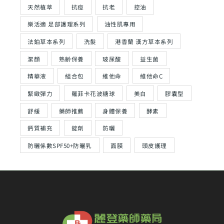
天然植萃
抗痘
抗老
控油
樂活適 足部護理系列
油性肌專用
法鉑草本系列
洗髮
港香蘭 漢方草本系列
潔顏
熟齡保養
玻尿酸
益生菌
精華液
組合包
維他命
維他命C
緊緻彈力
羅菲卡花波糖球
美白
膠囊型
舒緩
藥師推薦
身體保養
酵素
鈣質補充
錠劑
防曬
防曬係數SPF50+防曬乳
面膜
頭皮護理