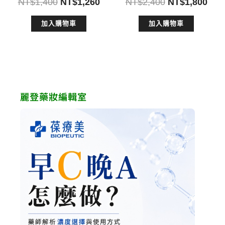
原
目
原
目
NT$
1,400
NT$
1,260
NT$
2,400
NT$
1,800
始
前
始
前
加入購物車
加入購物車
價
價
價
價
格：
格：
格：
格：
NT$1,400。
NT$1,260。
NT$2,400。
NT$
麗登藥妝編輯室