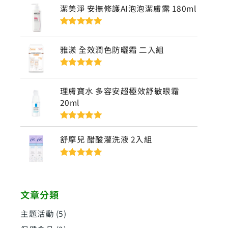
潔美淨 安撫修護AI泡泡潔膚露 180ml
評分
5
滿分
5
雅漾 全效潤色防曬霜 二入組
評分
5
滿分
5
理膚寶水 多容安超極效舒敏眼霜
20ml
評分
5
滿分
5
舒摩兒 醋酸灌洗液 2入組
評分
5
滿分
5
文章分類
主題活動
(5)