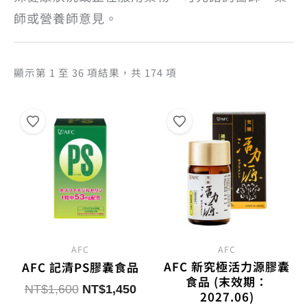
師或營養師意見。
依
顯示第 1 至 36 項結果，共 174 項
熱
銷
度
排
序
AFC
AFC
AFC 新究極活力源膠囊
AFC 記清PS膠囊食品
食品 (末效期：
原
目
NT$
1,600
NT$
1,450
2027.06)
始
前