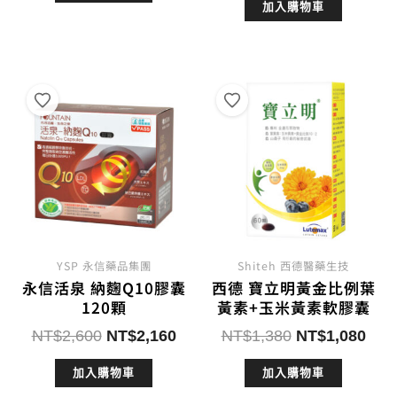
加入購物車
價
價
格：
格：
格：
格：
NT$3,980。
NT$3,680。
NT$7,550。
NT$
YSP 永信藥品集團
Shiteh 西德醫藥生技
永信活泉 納麴Q10膠囊
西德 寶立明黃金比例葉
120顆
黃素+玉米黃素軟膠囊
原
目
原
目
NT$
2,600
NT$
2,160
NT$
1,380
NT$
1,080
始
前
始
前
加入購物車
加入購物車
價
價
價
價
格：
格：
格：
格：