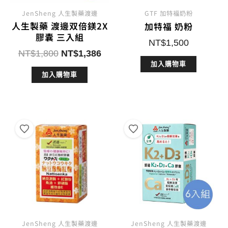
JenSheng 人生製藥渡邊
GTF 加特福奶粉
人生製藥 渡邊双倍鎂2X
加特福 奶粉
膠囊 三入組
NT$
1,500
原
目
NT$
1,800
NT$
1,386
始
前
加入購物車
加入購物車
價
價
格：
格：
NT$1,800。
NT$1,386。
JenSheng 人生製藥渡邊
JenSheng 人生製藥渡邊