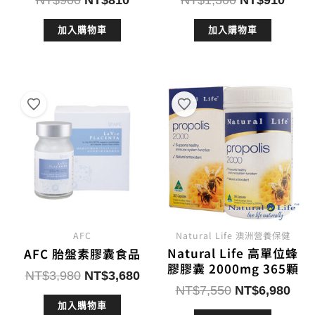
始
前
始
前
加入購物車
加入購物車
價
價
價
價
格：
格：
格：
格：
NT$900。
NT$810。
NT$1,300。
NT$
AFC
Natural Life 澳洲營養保健
Natural Life 高單位蜂
AFC 胎盤素膠囊食品
膠膠囊 2000mg 365顆
原
目
NT$
3,980
NT$
3,680
原
目
NT$
7,550
NT$
6,980
始
前
始
前
加入購物車
價
價