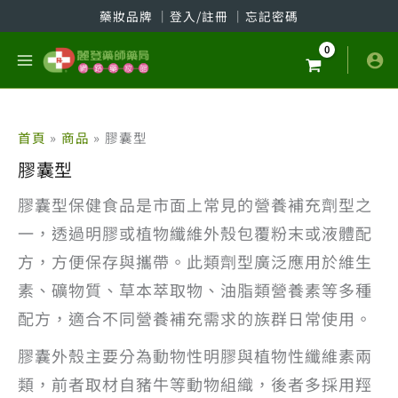
跳
藥妝品牌
│
登入/註冊
│
忘記密碼
至
主
要
內
容
首頁
商品
膠囊型
膠囊型
膠囊型保健食品是市面上常見的營養補充劑型之
一，透過明膠或植物纖維外殼包覆粉末或液體配
方，方便保存與攜帶。此類劑型廣泛應用於維生
素、礦物質、草本萃取物、油脂類營養素等多種
配方，適合不同營養補充需求的族群日常使用。
膠囊外殼主要分為動物性明膠與植物性纖維素兩
類，前者取材自豬牛等動物組織，後者多採用羥