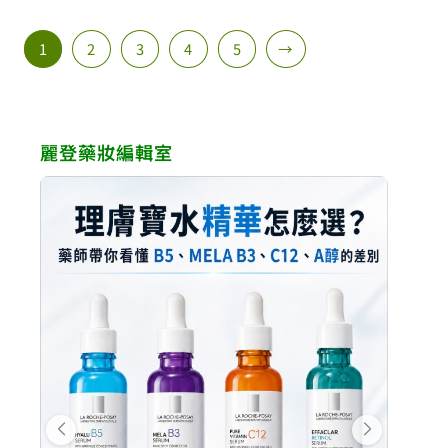
1
2
3
4
5
→
麗登藥妝編輯室