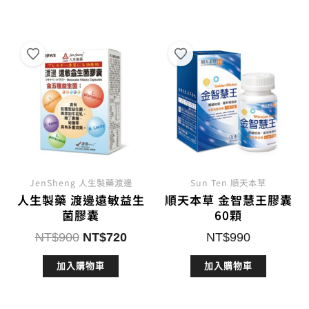
NT$2,600。
NT$2,160。
NT$1,380。
NT$
JenSheng 人生製藥渡邊
Sun Ten 順天本草
人生製藥 渡邊遠敏益生
順天本草 金智慧王膠囊
菌膠囊
60顆
原
目
NT$
900
NT$
720
NT$
990
始
前
加入購物車
加入購物車
價
價
格：
格：
NT$900。
NT$720。