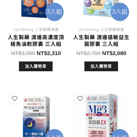
JenSheng 人生製藥渡邊
JenSheng 人生製藥渡邊
人生製藥 渡邊高濃度頂
人生製藥 渡邊遠敏益生
級魚油軟膠囊 三入組
菌膠囊 三入組
原
目
原
目
NT$
3,000
NT$
2,310
NT$
2,700
NT$
2,080
始
前
始
前
加入購物車
加入購物車
價
價
價
價
格：
格：
格：
格：
NT$3,000。
NT$2,310。
NT$2,700。
NT$