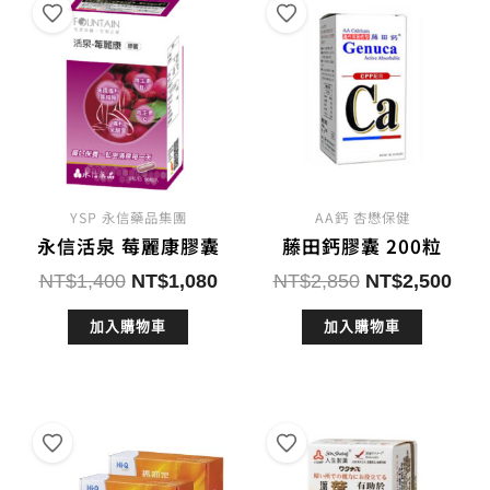
YSP 永信藥品集團
AA鈣 杏懋保健
永信活泉 莓麗康膠囊
藤田鈣膠囊 200粒
原
目
原
目
NT$
1,400
NT$
1,080
NT$
2,850
NT$
2,500
始
前
始
前
加入購物車
加入購物車
價
價
價
價
格：
格：
格：
格：
NT$1,400。
NT$1,080。
NT$2,850。
NT$