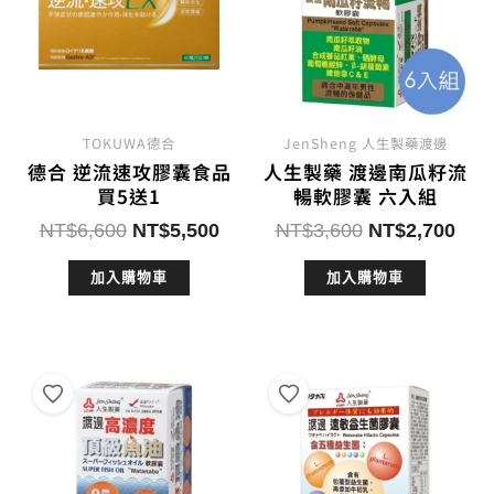
TOKUWA德合
JenSheng 人生製藥渡邊
德合 逆流速攻膠囊食品
人生製藥 渡邊南瓜籽流
買5送1
暢軟膠囊 六入組
原
目
原
目
NT$
6,600
NT$
5,500
NT$
3,600
NT$
2,700
始
前
始
前
加入購物車
加入購物車
價
價
價
價
格：
格：
格：
格：
NT$6,600。
NT$5,500。
NT$3,600。
NT$