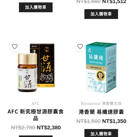
原
目
始
前
NT$
1,680
NT$
1,512
始
前
加入購物車
價
價
加入購物車
價
價
格：
格：
格：
格：
NT$3,200。
NT$3,000。
NT$1,680。
NT$
AFC
Biotanico 港香蘭生技
AFC 新究極甘源膠囊食
港香蘭 易纖速膠囊
品
原
目
NT$
1,500
NT$
1,350
原
目
NT$
2,780
NT$
2,380
始
前
始
前
加入購物車
價
價