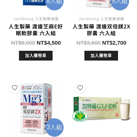
JenSheng 人生製藥渡邊
JenSheng 人生製藥渡邊
人生製藥 渡邊芝麻E好
人生製藥 渡邊双倍鎂2X
眠軟膠囊 六入組
膠囊 六入組
原
目
原
目
NT$
6,000
NT$
4,500
NT$
3,600
NT$
2,700
始
前
始
前
加入購物車
加入購物車
價
價
價
價
格：
格：
格：
格：
NT$6,000。
NT$4,500。
NT$3,600。
NT$