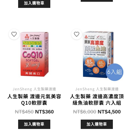
加入購物車
價
價
格：
格：
格：
格：
NT$1,500。
NT$
NT$2,780。
NT$2,380。
JenSheng 人生製藥渡邊
JenSheng 人生製藥渡邊
人生製藥 渡邊元氣美容
人生製藥 渡邊高濃度頂
Q10軟膠囊
級魚油軟膠囊 六入組
原
目
原
目
NT$
450
NT$
360
NT$
6,000
NT$
4,500
始
前
始
前
加入購物車
加入購物車
價
價
價
價