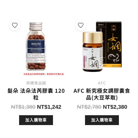
格：
格：
格：
格：
NT$450。
NT$360。
NT$6,000。
NT$
保健食品館
AFC
髮朵 法朵法芮膠囊 120
AFC 新究極女調膠囊食
粒
品(大豆萃取)
原
目
原
目
NT$
1,380
NT$
1,242
NT$
2,780
NT$
2,380
始
前
始
前
加入購物車
加入購物車
價
價
價
價
格：
格：
格：
格：
NT$1,380。
NT$1,242。
NT$2,780。
NT$