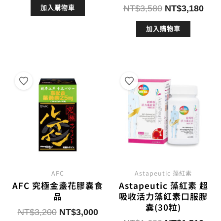
原
目
NT$
3,580
NT$
3,180
加入購物車
價
價
始
前
格：
格：
加入購物車
價
價
NT$1,600。
NT$1,450。
格：
格：
NT$3,580。
NT$
AFC
Astapeutic 藻紅素
AFC 究極金盞花膠囊食
Astapeutic 藻紅素 超
品
吸收活力藻紅素口服膠
囊(30粒)
原
目
NT$
3,200
NT$
3,000