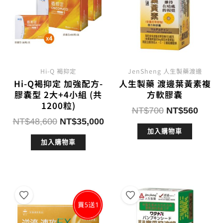
Hi-Q 褐抑定
JenSheng 人生製藥渡邊
Hi-Q褐抑定 加強配方-
人生製藥 渡邊葉黃素複
膠囊型 2大+4小組 (共
方軟膠囊
1200粒)
原
目
NT$
700
NT$
560
原
目
NT$
48,600
NT$
35,000
始
前
始
前
加入購物車
價
價
加入購物車
價
價
格：
格：
格：
格：
NT$700。
NT$5
NT$48,600。
NT$35,000。