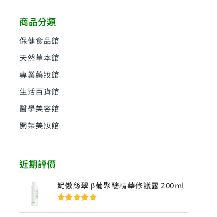
鍵
商品分類
字
:
保健食品館
天然草本館
專業藥妝館
生活百貨館
醫學美容館
開架美妝館
近期評價
妮傲絲翠 β葡聚醣精華修護露 200ml
評分
5
滿分
5