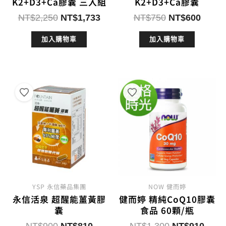
K2+D3+Ca膠囊 三入組
K2+D3+Ca膠囊
原
目
原
目
NT$
2,250
NT$
1,733
NT$
750
NT$
600
始
前
始
前
加入購物車
加入購物車
價
價
價
價
格：
格：
格：
格：
NT$2,250。
NT$1,733。
NT$750。
NT$6
YSP 永信藥品集團
NOW 健而婷
永信活泉 超醒能薑黃膠
健而婷 精純CoQ10膠囊
囊
食品 60顆/瓶
原
目
原
目
NT$
900
NT$
810
NT$
1,300
NT$
910