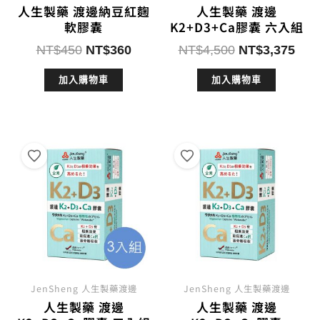
人生製藥 渡邊納豆紅麴
人生製藥 渡邊
軟膠囊
K2+D3+Ca膠囊 六入組
原
目
原
目
NT$
450
NT$
360
NT$
4,500
NT$
3,375
始
前
始
前
加入購物車
加入購物車
價
價
價
價
格：
格：
格：
格：
NT$450。
NT$360。
NT$4,500。
NT$
JenSheng 人生製藥渡邊
JenSheng 人生製藥渡邊
人生製藥 渡邊
人生製藥 渡邊