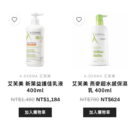
NT$1,150。
NT$882。
NT$1,560。
NT$
A-DERMA 艾芙美
A-DERMA 艾芙美
艾芙美 新葉益護佳乳液
艾芙美 燕麥超水感保濕
400ml
乳 400ml
原
目
原
目
NT$
1,480
NT$
1,184
NT$
780
NT$
624
始
前
始
前
加入購物車
加入購物車
價
價
價
價
格：
格：
格：
格：
NT$1,480。
NT$1,184。
NT$780。
NT$6