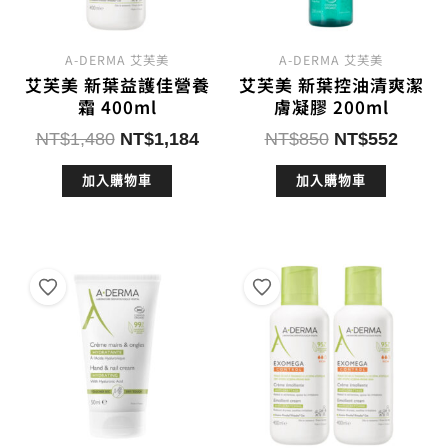
A-DERMA 艾芙美
A-DERMA 艾芙美
艾芙美 新葉益護佳營養
艾芙美 新葉控油清爽潔
霜 400ml
膚凝膠 200ml
原
目
原
目
NT$
1,480
NT$
1,184
NT$
850
NT$
552
始
前
始
前
加入購物車
加入購物車
價
價
價
價
格：
格：
格：
格：
NT$1,480。
NT$1,184。
NT$850。
NT$5