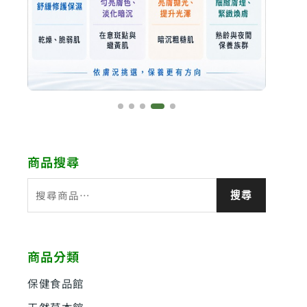
商品搜尋
搜
搜尋
尋
關
鍵
商品分類
字
:
保健食品館