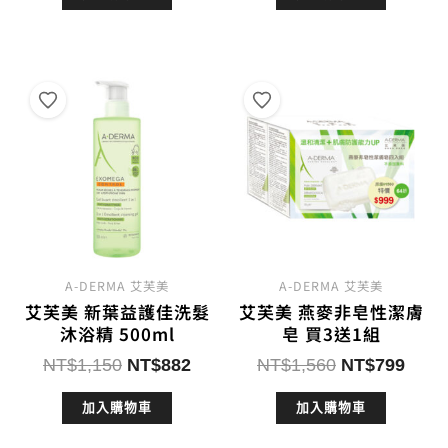
格：
格：
格：
格：
NT$950。
NT$760。
NT$1,560。
NT$
A-DERMA 艾芙美
A-DERMA 艾芙美
艾芙美 新葉益護佳洗髮
艾芙美 燕麥非皂性潔膚
沐浴精 500ml
皂 買3送1組
原
目
原
目
NT$
1,150
NT$
882
NT$
1,560
NT$
799
始
前
始
前
加入購物車
加入購物車
價
價
價
價
格：
格：
格：
格：