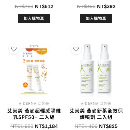
原
目
原
目
NT$
780
NT$
612
NT$
490
NT$
392
始
前
始
前
加入購物車
加入購物車
價
價
價
價
格：
格：
格：
格：
NT$780。
NT$612。
NT$490。
NT$3
A-DERMA 艾芙美
A-DERMA 艾芙美
艾芙美 燕麥超輕感隔離
艾芙美 燕麥新葉全效保
乳SPF50+ 二入組
護噴劑 二入組
原
目
原
目
NT$
1,980
NT$
1,184
NT$
1,100
NT$
825