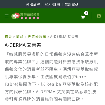
跳
藥妝品牌
│
登入/註冊
│
忘記密碼
至
主
要
內
容
首頁
商品
專業藥妝館
A-DERMA 艾芙美
A-DERMA 艾芙美
「敏感肌與異膚肌的日常保養有沒有結合燕麥萃
取的專業品牌？」這個問題對於熟悉法系敏感肌
保養文化的消費者並不陌生。深耕燕麥萃取敏感
肌專業保養多年、由法國皮爾法伯(Pierre
Fabre)集團旗下、以 Realba 燕麥萃取為核心配
方的代表品牌，A-DERMA 艾芙美在熟悉法系皮
膚科專業品牌的消費族群間有國際口碑。