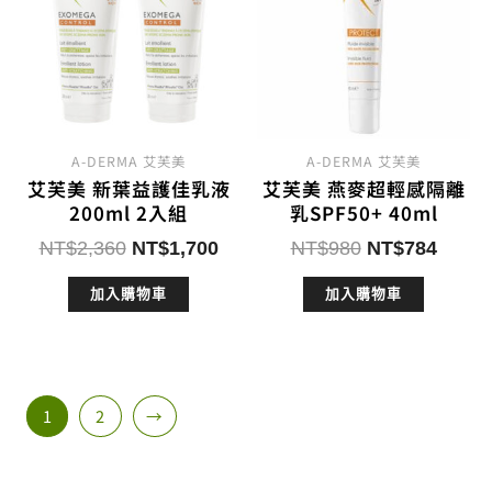
A-DERMA 艾芙美
A-DERMA 艾芙美
艾芙美 新葉益護佳乳液
艾芙美 燕麥超輕感隔離
200ml 2入組
乳SPF50+ 40ml
原
目
原
目
NT$
2,360
NT$
1,700
NT$
980
NT$
784
始
前
始
前
加入購物車
加入購物車
價
價
價
價
格：
格：
格：
格：
NT$2,360。
NT$1,700。
NT$980。
NT$7
1
2
→