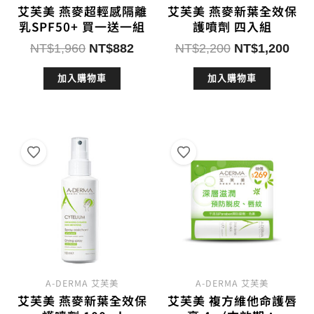
艾芙美 燕麥超輕感隔離
艾芙美 燕麥新葉全效保
乳SPF50+ 買一送一組
護噴劑 四入組
原
目
原
目
NT$
1,960
NT$
882
NT$
2,200
NT$
1,200
始
前
始
前
加入購物車
加入購物車
價
價
價
價
格：
格：
格：
格：
NT$1,960。
NT$882。
NT$2,200。
NT$
A-DERMA 艾芙美
A-DERMA 艾芙美
艾芙美 燕麥新葉全效保
艾芙美 複方維他命護唇