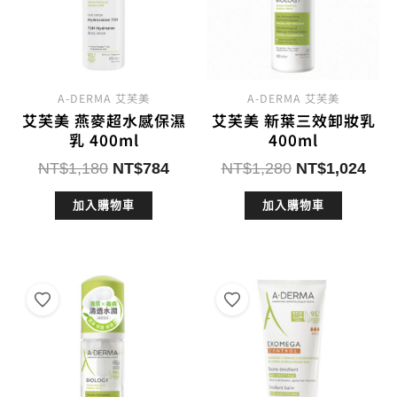
A-DERMA 艾芙美
A-DERMA 艾芙美
艾芙美 燕麥超水感保濕
艾芙美 新葉三效卸妝乳
乳 400ml
400ml
原
目
原
目
NT$
1,180
NT$
784
NT$
1,280
NT$
1,024
始
前
始
前
加入購物車
加入購物車
價
價
價
價
格：
格：
格：
格：
NT$1,180。
NT$784。
NT$1,280。
NT$