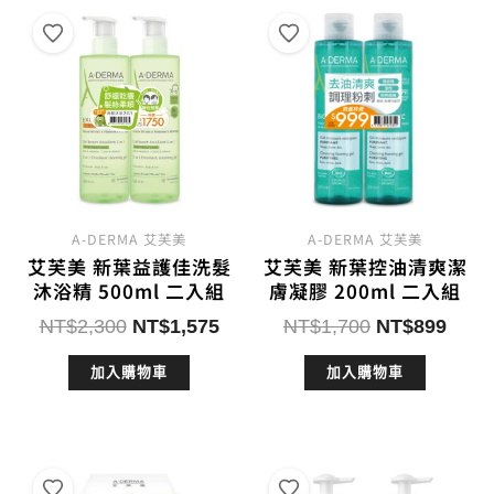
A-DERMA 艾芙美
A-DERMA 艾芙美
艾芙美 新葉益護佳洗髮
艾芙美 新葉控油清爽潔
沐浴精 500ml 二入組
膚凝膠 200ml 二入組
原
目
原
目
NT$
2,300
NT$
1,575
NT$
1,700
NT$
899
始
前
始
前
加入購物車
加入購物車
價
價
價
價
格：
格：
格：
格：
NT$2,300。
NT$1,575。
NT$1,700。
NT$