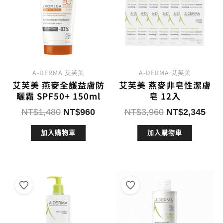
A-DERMA 艾芙美
A-DERMA 艾芙美
艾芙美 燕麥全護益膚防
艾芙美 燕麥非皂性潔膚
曬霜 SPF50+ 150ml
皂 12入
原
目
原
目
NT$
1,480
NT$
960
NT$
3,960
NT$
2,345
始
前
始
前
加入購物車
加入購物車
價
價
價
價
格：
格：
格：
格：
NT$1,480。
NT$960。
NT$3,960。
NT$