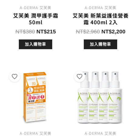
A-DERMA 艾芙美
A-DERMA 艾芙美
艾芙美 潤甲護手霜
艾芙美 新葉益護佳營養
50ml
霜 400ml 2入
原
目
原
目
NT$
380
NT$
215
NT$
2,960
NT$
2,200
始
前
始
前
加入購物車
加入購物車
價
價
價
價
格：
格：
格：
格：
NT$380。
NT$215。
NT$2,960。
NT$
A-DERMA 艾芙美
A-DERMA 艾芙美