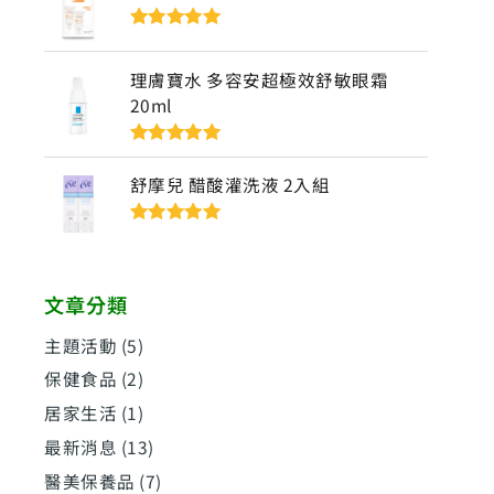
評分
5
滿分
5
理膚寶水 多容安超極效舒敏眼霜
20ml
評分
5
滿分
5
舒摩兒 醋酸灌洗液 2入組
評分
5
滿分
5
文章分類
主題活動
(5)
保健食品
(2)
居家生活
(1)
最新消息
(13)
醫美保養品
(7)