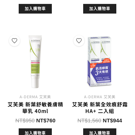
始
前
始
前
加入購物車
加入購物車
價
價
價
價
格：
格：
格：
格：
NT$1,980。
NT$1,184。
NT$1,100。
NT$
A-DERMA 艾芙美
A-DERMA 艾芙美
艾芙美 新葉舒敏養膚精
艾芙美 新葉全效痕舒霜
華乳 40ml
HA+ 二入組
原
目
原
目
NT$
950
NT$
760
NT$
1,560
NT$
944
始
前
始
前
加入購物車
加入購物車
價
價
價
價