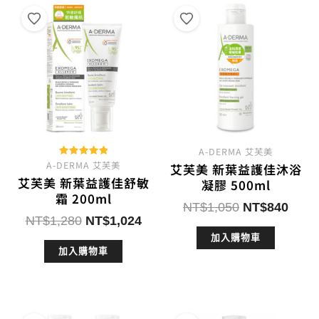
排
序
A-DERMA 艾芙美
A-DERMA 艾芙美
評分
艾芙美 新葉益護佳沐浴
5.00
艾芙美 新葉益護佳舒敏
滿分 5
凝膠 500ml
霜 200ml
原
目
NT$
1,050
NT$
840
原
目
NT$
1,280
NT$
1,024
始
前
始
前
加入購物車
價
價
加入購物車
價
價
格：
格：
格：
格：
NT$1,050。
NT$
NT$1,280。
NT$1,024。