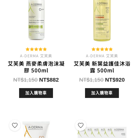
A-DERMA 艾芙美
評分
A-DERMA 艾芙美
評分
5.00
5.00
艾芙美 燕麥柔膚泡沫凝
艾芙美 新葉益護佳沐浴
滿分 5
滿分 5
膠 500ml
露 500ml
原
目
原
目
NT$
1,150
NT$
882
NT$
1,150
NT$
920
始
前
始
前
加入購物車
加入購物車
價
價
價
價
格：
格：
格：
格：
NT$1,150。
NT$882。
NT$1,150。
NT$