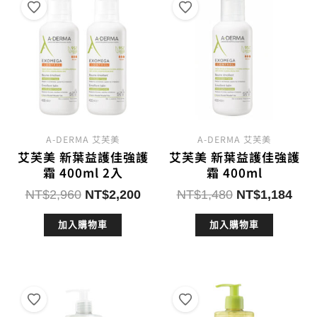
A-DERMA 艾芙美
A-DERMA 艾芙美
艾芙美 新葉益護佳強護
艾芙美 新葉益護佳強護
霜 400ml 2入
霜 400ml
原
目
原
目
NT$
2,960
NT$
2,200
NT$
1,480
NT$
1,184
始
前
始
前
加入購物車
加入購物車
價
價
價
價
格：
格：
格：
格：
NT$2,960。
NT$2,200。
NT$1,480。
NT$