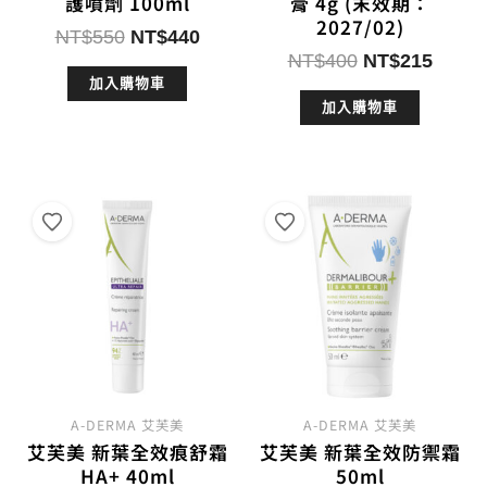
護噴劑 100ml
膏 4g (末效期：
2027/02)
原
目
NT$
550
NT$
440
原
目
始
前
NT$
400
NT$
215
始
前
加入購物車
價
價
加入購物車
價
價
格：
格：
格：
格：
NT$550。
NT$440。
NT$400。
NT$2
A-DERMA 艾芙美
A-DERMA 艾芙美
艾芙美 新葉全效痕舒霜
艾芙美 新葉全效防禦霜
HA+ 40ml
50ml