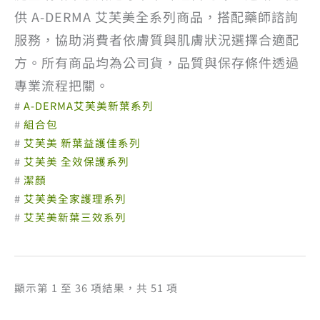
供 A-DERMA 艾芙美全系列商品，搭配藥師諮詢
服務，協助消費者依膚質與肌膚狀況選擇合適配
方。所有商品均為公司貨，品質與保存條件透過
專業流程把關。
#
A-DERMA艾芙美新葉系列
#
組合包
#
艾芙美 新葉益護佳系列
#
艾芙美 全效保護系列
#
潔顏
#
艾芙美全家護理系列
#
艾芙美新葉三效系列
依
顯示第 1 至 36 項結果，共 51 項
熱
銷
度