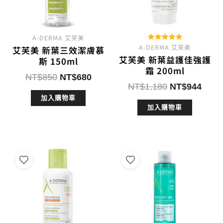
A-DERMA 艾芙美
A-DERMA 艾芙美
評分
艾芙美 新葉三效潔膚慕
5.00
艾芙美 新葉益護佳強護
滿分 5
斯 150ml
霜 200ml
原
目
NT$
850
NT$
680
原
目
NT$
1,180
NT$
944
始
前
始
前
加入購物車
價
價
加入購物車
價
價
格：
格：
格：
格：
NT$850。
NT$680。
NT$1,180。
NT$