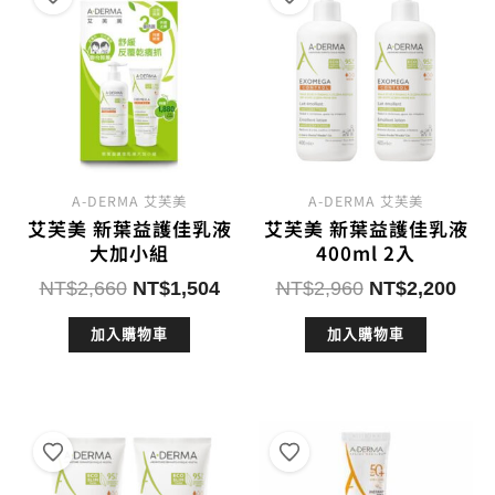
A-DERMA 艾芙美
A-DERMA 艾芙美
艾芙美 新葉益護佳乳液
艾芙美 新葉益護佳乳液
大加小組
400ml 2入
原
目
原
目
NT$
2,660
NT$
1,504
NT$
2,960
NT$
2,200
始
前
始
前
加入購物車
加入購物車
價
價
價
價
格：
格：
格：
格：
NT$2,660。
NT$1,504。
NT$2,960。
NT$