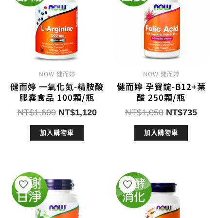
NOW 健而婷
NOW 健而婷
健而婷 一氧化氮-精胺酸
健而婷 孕寶錠-B12+葉
膠囊食品 100顆/瓶
酸 250顆/瓶
原
目
原
目
NT$
1,600
NT$
1,120
NT$
1,050
NT$
735
始
前
始
前
加入購物車
加入購物車
價
價
價
價
格：
格：
格：
格：
NT$1,600。
NT$1,120。
NT$1,050。
NT$