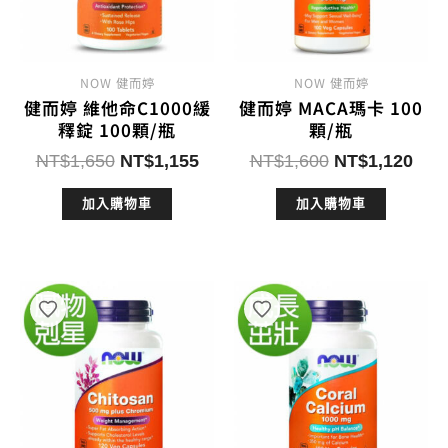
NOW 健而婷
NOW 健而婷
健而婷 維他命C1000緩
健而婷 MACA瑪卡 100
釋錠 100顆/瓶
顆/瓶
原
目
原
目
NT$
1,650
NT$
1,155
NT$
1,600
NT$
1,120
始
前
始
前
加入購物車
加入購物車
價
價
價
價
格：
格：
格：
格：
NT$1,650。
NT$1,155。
NT$1,600。
NT$