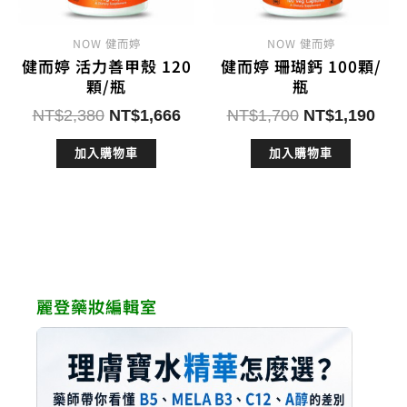
NOW 健而婷
NOW 健而婷
健而婷 活力善甲殼 120
健而婷 珊瑚鈣 100顆/
顆/瓶
瓶
原
目
原
目
NT$
2,380
NT$
1,666
NT$
1,700
NT$
1,190
始
前
始
前
加入購物車
加入購物車
價
價
價
價
格：
格：
格：
格：
NT$2,380。
NT$1,666。
NT$1,700。
NT$
麗登藥妝編輯室