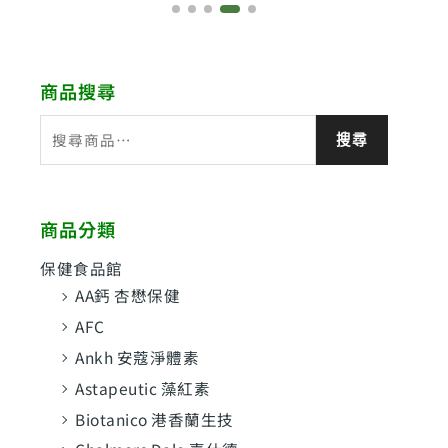
商品搜尋
搜
搜尋
尋
關
鍵
商品分類
字
:
保健食品館
AA鈣 杏懋保健
AFC
Ankh 安蔻淨體素
Astapeutic 藻紅素
Biotanico 港香蘭生技