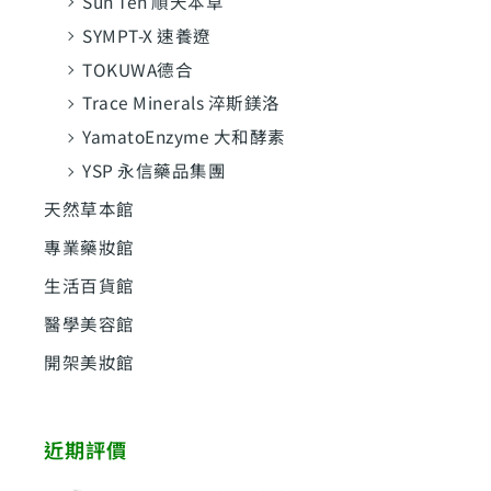
Sun Ten 順天本草
SYMPT-X 速養遼
TOKUWA德合
Trace Minerals 淬斯鎂洛
YamatoEnzyme 大和酵素
YSP 永信藥品集團
天然草本館
專業藥妝館
生活百貨館
醫學美容館
開架美妝館
近期評價