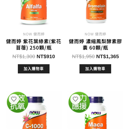
NOW 健而婷
NOW 健而婷
健而婷 紫花葉綠素(紫花
健而婷 濃縮鳳梨酵素膠
苜蓿) 250顆/瓶
囊 60顆/瓶
原
目
原
目
NT$
1,300
NT$
910
NT$
1,950
NT$
1,365
始
前
始
前
加入購物車
加入購物車
價
價
價
價
格：
格：
格：
格：
NT$1,300。
NT$910。
NT$1,950。
NT$