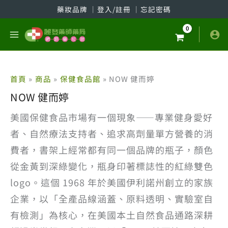
跳
藥妝品牌
│
登入/註冊
│
忘記密碼
至
主
要
內
容
首頁
商品
保健食品館
NOW 健而婷
NOW 健而婷
美國保健食品市場有一個現象——專業健身愛好
者、自然療法支持者、追求高劑量單方營養的消
費者，書架上經常都有同一個品牌的瓶子，顏色
從金黃到深綠變化，瓶身印著標誌性的紅綠雙色
logo。這個 1968 年於美國伊利諾州創立的家族
企業，以「全產品線涵蓋、原料透明、實驗室自
有檢測」為核心，在美國本土自然食品通路深耕