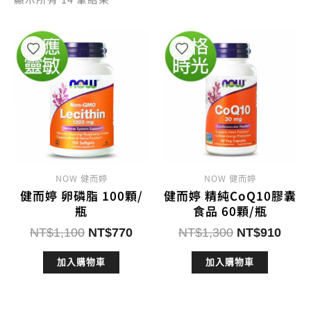
熱
銷
度
排
序
NOW 健而婷
NOW 健而婷
健而婷 卵磷脂 100顆/
健而婷 精純CoQ10膠囊
瓶
食品 60顆/瓶
原
目
原
目
NT$
1,100
NT$
770
NT$
1,300
NT$
910
始
前
始
前
加入購物車
加入購物車
價
價
價
價
格：
格：
格：
格：
NT$1,100。
NT$770。
NT$1,300。
NT$