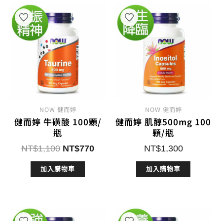
NOW 健而婷
NOW 健而婷
健而婷 牛磺酸 100顆/
健而婷 肌醇500mg 100
瓶
顆/瓶
原
目
NT$
1,100
NT$
770
NT$
1,300
始
前
加入購物車
加入購物車
價
價
格：
格：
NT$1,100。
NT$770。