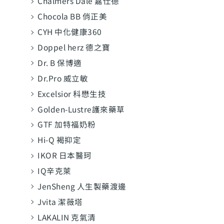
Chalmers Dale 嘉仕德
Chocola BB 俏正美
CYH 中化健康360
Doppel herz 德之寶
Dr. B 保博適
Dr.Pro 威立敏
Excelsior 科懋生技
Golden-Lustre護來藥草
GTF 加特福奶粉
Hi-Q 褐抑定
IKOR 日本醫珂
IQ辛克萊
JenSheng 人生製藥渡邊
Jvita 潔薇塔
LAKALIN 克氣清