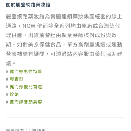
關於麗登網路藥妝館
麗登網路藥妝館為實體連鎖藥妝集團經營的線上
通路，NOW 健而婷全系列均由原廠或台灣總代
理供應，出貨前皆經由執業藥師核對成份與效
期。如對美系保健食品、單方高劑量挑選或運動
營養補給有疑問，可透過站內客服由藥師協助建
議。
#
健而婷男性特區
#
膠囊型
#
健而婷優兒首選
#
錠劑
#
健而婷養顏美容
依
顯示所有 14 筆結果