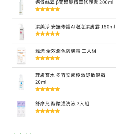
妮傲絲翠 β葡聚醣精華修護露 200ml
評分
5
滿分
5
潔美淨 安撫修護AI泡泡潔膚露 180ml
評分
5
滿分
5
雅漾 全效潤色防曬霜 二入組
評分
5
滿分
5
理膚寶水 多容安超極效舒敏眼霜
20ml
評分
5
滿分
5
舒摩兒 醋酸灌洗液 2入組
評分
5
滿分
5