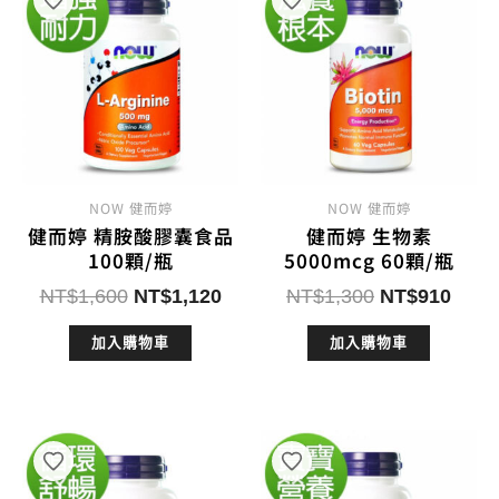
NOW 健而婷
NOW 健而婷
健而婷 精胺酸膠囊食品
健而婷 生物素
100顆/瓶
5000mcg 60顆/瓶
原
目
原
目
NT$
1,600
NT$
1,120
NT$
1,300
NT$
910
始
前
始
前
加入購物車
加入購物車
價
價
價
價
格：
格：
格：
格：
NT$1,600。
NT$1,120。
NT$1,300。
NT$