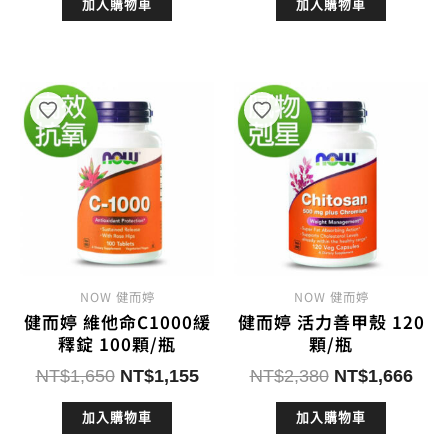
加入購物車
加入購物車
價
價
價
價
格：
格：
格：
格：
NT$1,300。
NT$910。
NT$1,950。
NT$
NOW 健而婷
NOW 健而婷
健而婷 維他命C1000緩
健而婷 活力善甲殼 120
釋錠 100顆/瓶
顆/瓶
原
目
原
目
NT$
1,650
NT$
1,155
NT$
2,380
NT$
1,666
始
前
始
前
加入購物車
加入購物車
價
價
價
價
格：
格：
格：
格：