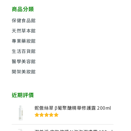
鍵
商品分類
字
:
保健食品館
天然草本館
專業藥妝館
生活百貨館
醫學美容館
開架美妝館
近期評價
妮傲絲翠 β葡聚醣精華修護露 200ml
評分
5
滿分
5