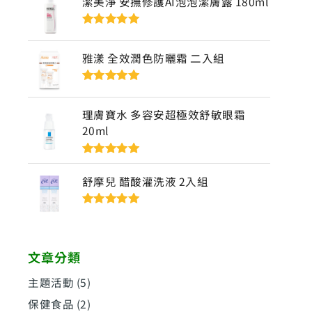
潔美淨 安撫修護AI泡泡潔膚露 180ml
評分
5
滿分
5
雅漾 全效潤色防曬霜 二入組
評分
5
滿分
5
理膚寶水 多容安超極效舒敏眼霜
20ml
評分
5
滿分
5
舒摩兒 醋酸灌洗液 2入組
評分
5
滿分
5
文章分類
主題活動
(5)
保健食品
(2)