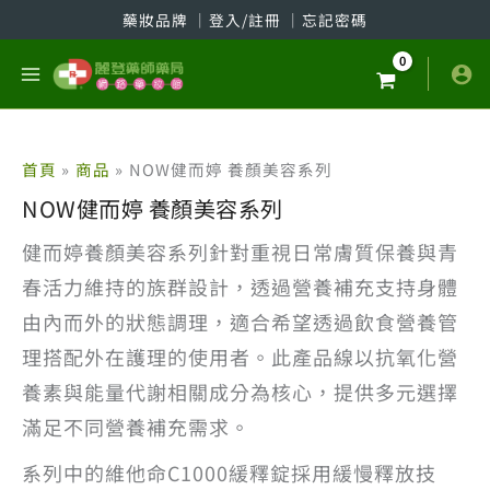
跳
藥妝品牌
│
登入/註冊
│
忘記密碼
至
主
要
內
容
首頁
商品
NOW健而婷 養顏美容系列
NOW健而婷 養顏美容系列
健而婷養顏美容系列針對重視日常膚質保養與青
春活力維持的族群設計，透過營養補充支持身體
由內而外的狀態調理，適合希望透過飲食營養管
理搭配外在護理的使用者。此產品線以抗氧化營
養素與能量代謝相關成分為核心，提供多元選擇
滿足不同營養補充需求。
系列中的維他命C1000緩釋錠採用緩慢釋放技