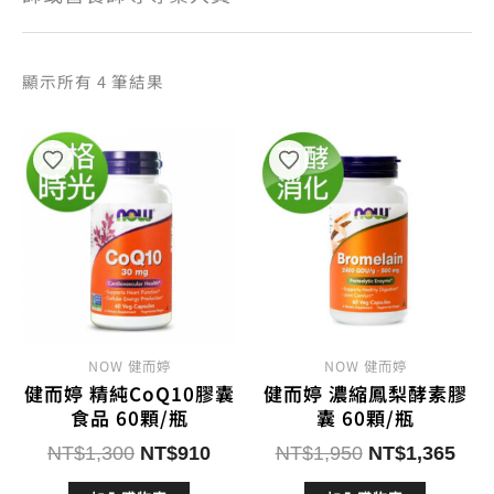
依
顯示所有 4 筆結果
熱
銷
度
排
序
NOW 健而婷
NOW 健而婷
健而婷 精純CoQ10膠囊
健而婷 濃縮鳳梨酵素膠
食品 60顆/瓶
囊 60顆/瓶
原
目
原
目
NT$
1,300
NT$
910
NT$
1,950
NT$
1,365
始
前
始
前