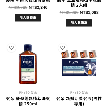
精 2入組
原
目
NT$
2,760
NT$
2,346
原
目
NT$
1,280
NT$
1,088
始
前
始
前
加入購物車
價
價
加入購物車
價
價
格：
格：
格：
格：
NT$2,760。
NT$2,346。
NT$1,280。
NT$
PHYTO 髮朵
PHYTO 髮朵
髮朵 豐盈蓬鬆植萃洗髮
髮朵 新賦活養髮液(男性
精 250ml
專用)