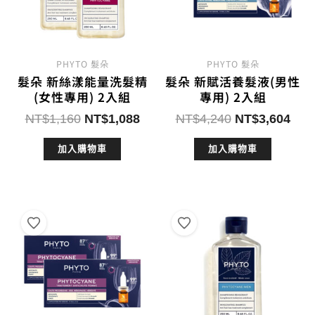
PHYTO 髮朵
PHYTO 髮朵
髮朵 新絲漾能量洗髮精
髮朵 新賦活養髮液(男性
(女性專用) 2入組
專用) 2入組
原
目
原
目
NT$
1,160
NT$
1,088
NT$
4,240
NT$
3,604
始
前
始
前
加入購物車
加入購物車
價
價
價
價
格：
格：
格：
格：
NT$1,160。
NT$1,088。
NT$4,240。
NT$