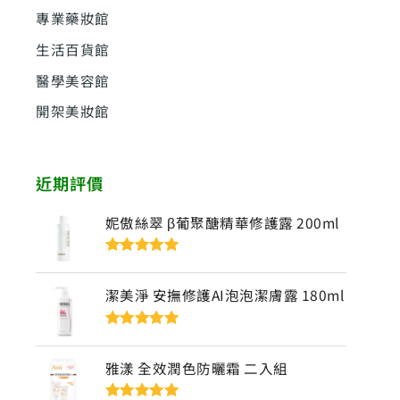
專業藥妝館
生活百貨館
醫學美容館
開架美妝館
近期評價
妮傲絲翠 β葡聚醣精華修護露 200ml
評分
5
滿分
5
潔美淨 安撫修護AI泡泡潔膚露 180ml
評分
5
滿分
5
雅漾 全效潤色防曬霜 二入組