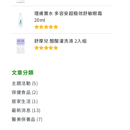
評分
5
滿分
5
理膚寶水 多容安超極效舒敏眼霜
20ml
評分
5
滿分
5
舒摩兒 醋酸灌洗液 2入組
評分
5
滿分
5
文章分類
主題活動
(5)
保健食品
(2)
居家生活
(1)
最新消息
(13)
醫美保養品
(7)