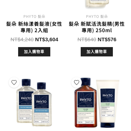
PHYTO 髮朵
PHYTO 髮朵
髮朵 新絲漾養髮液(女性
髮朵 新賦活洗髮精(男性
專用) 2入組
專用) 250ml
原
目
原
目
NT$
4,240
NT$
3,604
NT$
640
NT$
576
始
前
始
前
加入購物車
加入購物車
價
價
價
價
格：
格：
格：
格：
NT$4,240。
NT$3,604。
NT$640。
NT$5