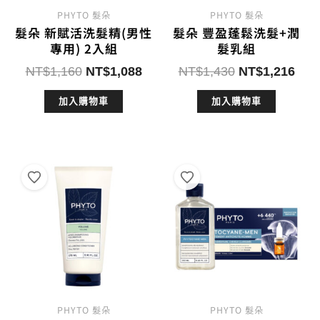
PHYTO 髮朵
PHYTO 髮朵
髮朵 新賦活洗髮精(男性
髮朵 豐盈蓬鬆洗髮+潤
專用) 2入組
髮乳組
原
目
原
目
NT$
1,160
NT$
1,088
NT$
1,430
NT$
1,216
始
前
始
前
加入購物車
加入購物車
價
價
價
價
格：
格：
格：
格：
NT$1,160。
NT$1,088。
NT$1,430。
NT$
PHYTO 髮朵
PHYTO 髮朵