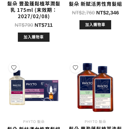
髮朵 豐盈蓬鬆植萃潤髮
髮朵 新賦活男性育髮組
乳 175ml (末效期：
原
目
NT$
2,760
NT$
2,346
2027/02/08)
始
前
原
目
NT$
790
NT$
711
加入購物車
價
價
始
前
格：
格：
加入購物車
價
價
NT$2,760。
NT$
格：
格：
NT$790。
NT$711。
PHYTO 髮朵
PHYTO 髮朵
髮朵 豐盈蓬鬆植萃洗髮
髮朵 新絲漾女性育髮組