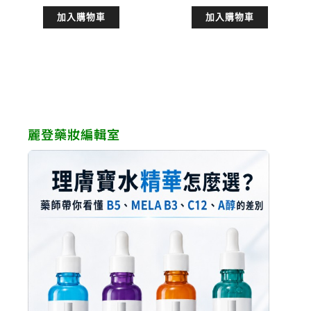
始
前
始
前
加入購物車
加入購物車
價
價
價
價
格：
格：
格：
格：
NT$2,120。
NT$1,908。
NT$640。
NT$5
麗登藥妝編輯室