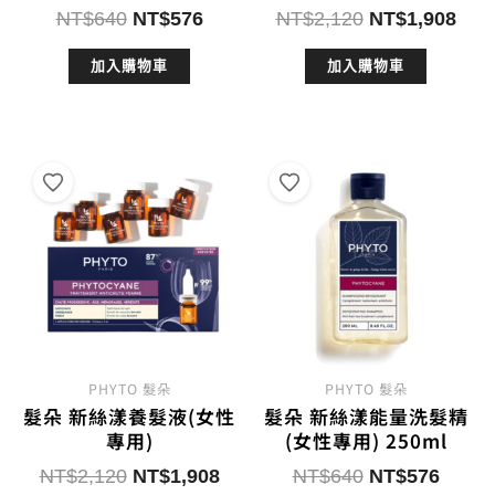
原
目
原
目
NT$
640
NT$
576
NT$
2,120
NT$
1,908
始
前
始
前
加入購物車
加入購物車
價
價
價
價
格：
格：
格：
格：
NT$640。
NT$576。
NT$2,120。
NT$
PHYTO 髮朵
PHYTO 髮朵
髮朵 新絲漾養髮液(女性
髮朵 新絲漾能量洗髮精
專用)
(女性專用) 250ml
原
目
原
目
NT$
2,120
NT$
1,908
NT$
640
NT$
576