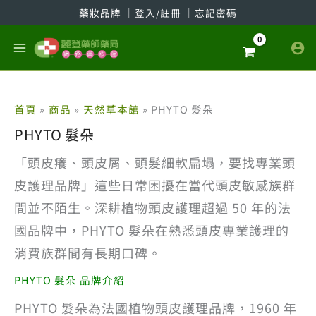
跳
藥妝品牌
│
登入/註冊
│
忘記密碼
至
主
要
內
容
首頁
商品
天然草本館
PHYTO 髮朵
PHYTO 髮朵
「頭皮癢、頭皮屑、頭髮細軟扁塌，要找專業頭
皮護理品牌」這些日常困擾在當代頭皮敏感族群
間並不陌生。深耕植物頭皮護理超過 50 年的法
國品牌中，PHYTO 髮朵在熟悉頭皮專業護理的
消費族群間有長期口碑。
PHYTO 髮朵 品牌介紹
PHYTO 髮朵為法國植物頭皮護理品牌，1960 年