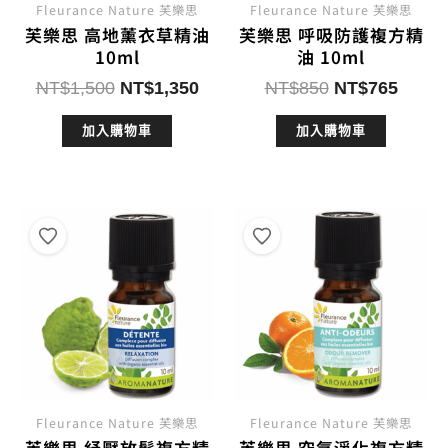
Fleurance Nature 芙樂思
Fleurance Nature 芙樂思
芙樂思 高地薰衣草精油
芙樂思 呼吸防護複方精
10ml
油 10ml
原
目
原
目
NT$
1,500
NT$
1,350
NT$
850
NT$
765
始
前
始
前
加入購物車
加入購物車
價
價
價
價
格：
格：
格：
格：
NT$1,500。
NT$1,350。
NT$850。
NT$7
Fleurance Nature 芙樂思
Fleurance Nature 芙樂思
芙樂思 紓壓放鬆複方精
芙樂思 空氣淨化複方精