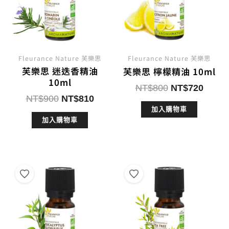
Fleurance Nature 芙樂思
Fleurance Nature 芙樂思
芙樂思 迷迭香精油
芙樂思 檸檬精油 10ml
10ml
原
目
NT$
800
NT$
720
原
目
NT$
900
NT$
810
始
前
始
前
加入購物車
價
價
加入購物車
價
價
格：
格：
格：
格：
NT$800。
NT$7
NT$900。
NT$810。