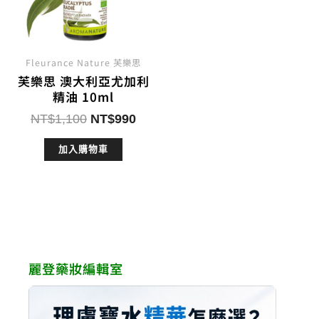
Fleurance Nature 芙樂思
芙樂思 澳大利亞尤加利
精油 10ml
原
目
NT$
1,100
NT$
990
始
前
加入購物車
價
價
格：
格：
NT$1,100。
NT$990。
麗登藥妝編輯室