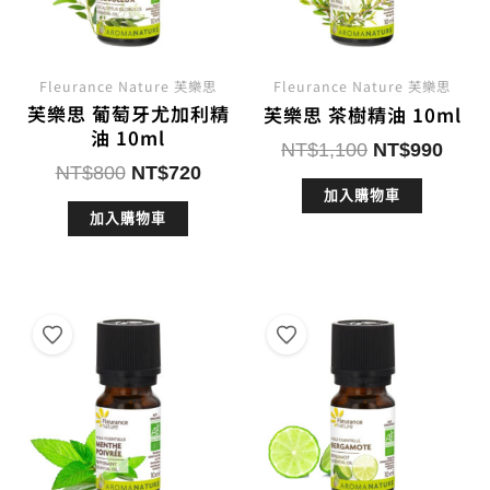
Fleurance Nature 芙樂思
Fleurance Nature 芙樂思
芙樂思 葡萄牙尤加利精
芙樂思 茶樹精油 10ml
油 10ml
原
目
NT$
1,100
NT$
990
原
目
NT$
800
NT$
720
始
前
始
前
加入購物車
價
價
加入購物車
價
價
格：
格：
格：
格：
NT$1,100。
NT$
NT$800。
NT$720。