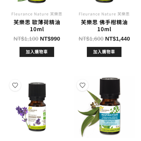
Fleurance Nature 芙樂思
Fleurance Nature 芙樂思
芙樂思 歐薄荷精油
芙樂思 佛手柑精油
10ml
10ml
原
目
原
目
NT$
1,100
NT$
990
NT$
1,600
NT$
1,440
始
前
始
前
加入購物車
加入購物車
價
價
價
價
格：
格：
格：
格：
NT$1,100。
NT$990。
NT$1,600。
NT$