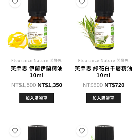
Fleurance Nature 芙樂思
Fleurance Nature 芙樂思
芙樂思 伊蘭伊蘭精油
芙樂思 綠花白千層精油
10ml
10ml
原
目
原
目
NT$
1,500
NT$
1,350
NT$
800
NT$
720
始
前
始
前
加入購物車
加入購物車
價
價
價
價
格：
格：
格：
格：
NT$1,500。
NT$1,350。
NT$800。
NT$7