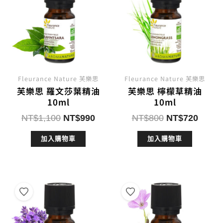
Fleurance Nature 芙樂思
Fleurance Nature 芙樂思
芙樂思 羅文莎葉精油
芙樂思 檸檬草精油
10ml
10ml
原
目
原
目
NT$
1,100
NT$
990
NT$
800
NT$
720
始
前
始
前
加入購物車
加入購物車
價
價
價
價
格：
格：
格：
格：
NT$1,100。
NT$990。
NT$800。
NT$7