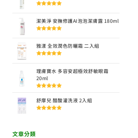
評分
5
滿分
5
潔美淨 安撫修護AI泡泡潔膚露 180ml
評分
5
滿分
5
雅漾 全效潤色防曬霜 二入組
評分
5
滿分
5
理膚寶水 多容安超極效舒敏眼霜
20ml
評分
5
滿分
5
舒摩兒 醋酸灌洗液 2入組
評分
5
滿分
5
文章分類