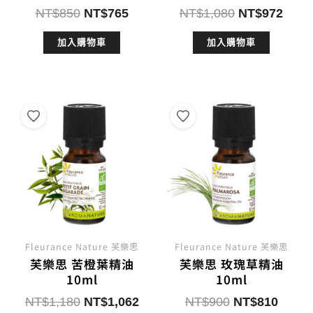
原
目
原
目
NT$
850
NT$
765
NT$
1,080
NT$
972
始
前
始
前
加入購物車
加入購物車
價
價
價
價
格：
格：
格：
格：
NT$850。
NT$765。
NT$1,080。
NT$
Fleurance Nature 芙樂思
Fleurance Nature 芙樂思
芙樂思 苦橙葉精油
芙樂思 玫瑰草精油
10ml
10ml
原
目
原
目
NT$
1,180
NT$
1,062
NT$
900
NT$
810