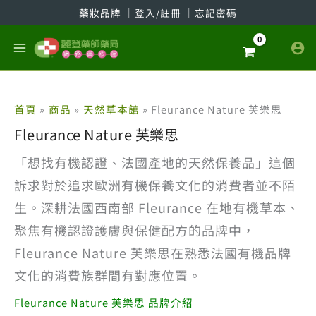
跳
藥妝品牌
│
登入/註冊
│
忘記密碼
至
主
要
內
容
首頁
商品
天然草本館
Fleurance Nature 芙樂思
Fleurance Nature 芙樂思
「想找有機認證、法國產地的天然保養品」這個
訴求對於追求歐洲有機保養文化的消費者並不陌
生。深耕法國西南部 Fleurance 在地有機草本、
聚焦有機認證護膚與保健配方的品牌中，
Fleurance Nature 芙樂思在熟悉法國有機品牌
文化的消費族群間有對應位置。
Fleurance Nature 芙樂思 品牌介紹