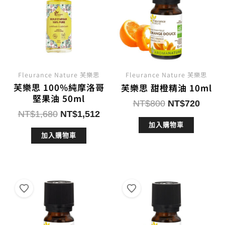
Fleurance Nature 芙樂思
Fleurance Nature 芙樂思
芙樂思 100%純摩洛哥
芙樂思 甜橙精油 10ml
堅果油 50ml
原
目
NT$
800
NT$
720
原
目
NT$
1,680
NT$
1,512
始
前
始
前
加入購物車
價
價
加入購物車
價
價
格：
格：
格：
格：
NT$800。
NT$7
NT$1,680。
NT$1,512。