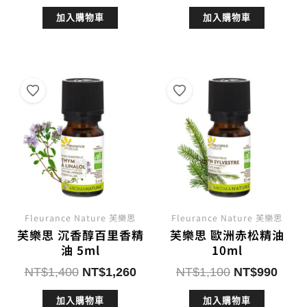
始
前
始
前
加入購物車
加入購物車
價
價
價
價
格：
格：
格：
格：
NT$1,180。
NT$1,062。
NT$900。
NT$8
Fleurance Nature 芙樂思
Fleurance Nature 芙樂思
芙樂思 沉香醇百里香精
芙樂思 歐洲赤松精油
油 5ml
10ml
原
目
原
目
NT$
1,400
NT$
1,260
NT$
1,100
NT$
990
始
前
始
前
加入購物車
加入購物車
價
價
價
價