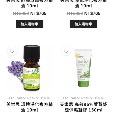
油 10ml
油 10ml
原
目
原
目
NT$
850
NT$
765
NT$
850
NT$
765
始
前
始
前
加入購物車
加入購物車
價
價
價
價
格：
格：
格：
格：
NT$850。
NT$765。
NT$850。
NT$7
Fleurance Nature 芙樂思
Fleurance Nature 芙樂思
芙樂思 環境淨化複方精
芙樂思 高效96%蘆薈舒
油 10ml
緩保濕凝膠 150ml