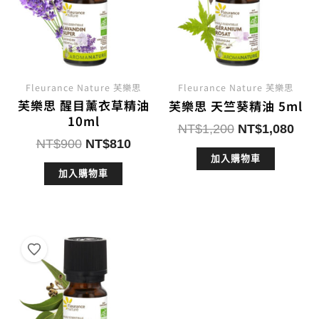
Fleurance Nature 芙樂思
Fleurance Nature 芙樂思
芙樂思 醒目薰衣草精油
芙樂思 天竺葵精油 5ml
10ml
原
目
NT$
1,200
NT$
1,080
原
目
NT$
900
NT$
810
始
前
始
前
加入購物車
價
價
加入購物車
價
價
格：
格：
格：
格：
NT$1,200。
NT$
NT$900。
NT$810。