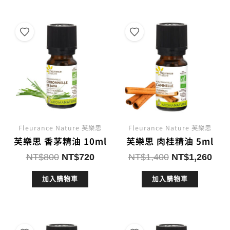
NT$1,300。
NT$1,170。
Fleurance Nature 芙樂思
Fleurance Nature 芙樂思
芙樂思 香茅精油 10ml
芙樂思 肉桂精油 5ml
原
目
原
目
NT$
800
NT$
720
NT$
1,400
NT$
1,260
始
前
始
前
加入購物車
加入購物車
價
價
價
價
格：
格：
格：
格：
NT$800。
NT$720。
NT$1,400。
NT$