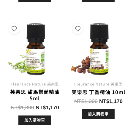
格：
格：
格：
格：
NT$1,400。
NT$1,260。
NT$1,100。
NT$
Fleurance Nature 芙樂思
Fleurance Nature 芙樂思
芙樂思 甜馬鬱蘭精油
芙樂思 丁香精油 10ml
5ml
原
目
NT$
1,300
NT$
1,170
原
目
NT$
1,300
NT$
1,170
始
前
始
前
加入購物車
價
價
加入購物車
價
價
格：
格：
格：
格：
NT$1,300。
NT$