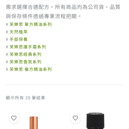
需求選擇合適配方。所有商品均為公司貨，品質
與保存條件透過專業流程把關。
#
芙樂思 單方精油系列
#
天然植萃
#
手部保養
#
芙樂思護手霜系列
#
芙樂思經典系列
#
芙樂思香氛系列
#
芙樂思 複方精油系列
依
顯示所有 29 筆結果
熱
銷
度
排
序