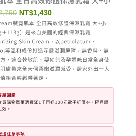
肌本 全日高效修護保濕乳霜 大+小
原
目
2,760
NT$
1,430
始
前
icream薇霓肌本 全日高效修護保濕乳霜 大+小
價
價
3g＋113g）是來自美國的經典保濕乳霜
格：
格：
urizing Skin Cream，以petrolatum、
NT$2,760。
NT$1,430。
bitol等溫和成份打造深層滋潤屏障，無香料、無
配方，適合乾敏肌、嬰幼兒及孕媽咪日常全身使
為肌膚帶來全天候柔嫩滋潤感受，居家外出一大
超值組合輕鬆帶著走。
專屬回饋：
會員購物單筆消費滿1千再送100元電子折價券，隔月歸
生效。
配送注意事項：