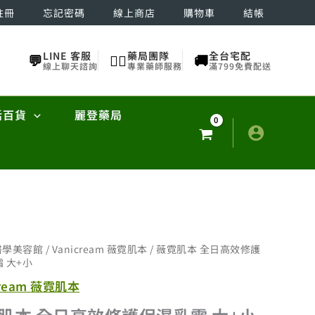
註冊
忘記密碼
線上商店
購物車
結帳
LINE 客服
藥局團隊
全台宅配
💬
👨‍⚕️
🚚
線上聊天諮詢
專業藥師服務
滿799免費配送
活百貨
麗登藥局
醫學美容館
/
Vanicream 薇霓肌本
/ 薇霓肌本 全日高效修護
 大+小
cream 薇霓肌本