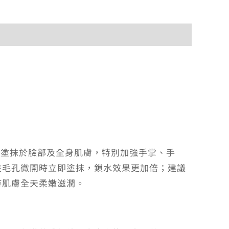
付款方式說明
，均勻塗抹於臉部及全身肌膚，特別加強手掌、手
趁毛孔微開時立即塗抹，鎖水效果更加倍；建議
持肌膚全天柔嫩滋潤。