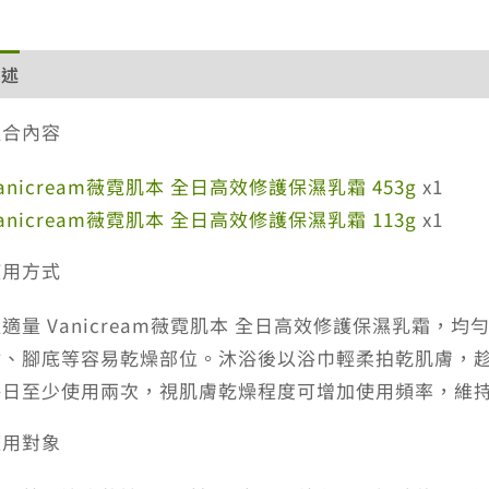
描述
額外資訊
評價 (0)
退換貨政策
網站服務條款
組合內容
anicream薇霓肌本 全日高效修護保濕乳霜 453g
x1
anicream薇霓肌本 全日高效修護保濕乳霜 113g
x1
使用方式
取適量 Vanicream薇霓肌本 全日高效修護保濕乳霜
肘、腳底等容易乾燥部位。沐浴後以浴巾輕柔拍乾肌膚，
每日至少使用兩次，視肌膚乾燥程度可增加使用頻率，維
適用對象