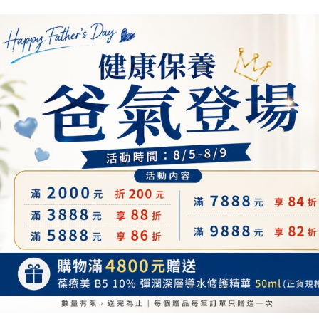
護
保
濕
乳
霜
大
+小
數
量