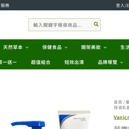
市服務
登入/
搜
尋：
天然草本
保健食品
開架美妝
生
買一送ㄧ
超值組合
短效出清
品牌導覽
首頁
/
保濕乳霜
Vani