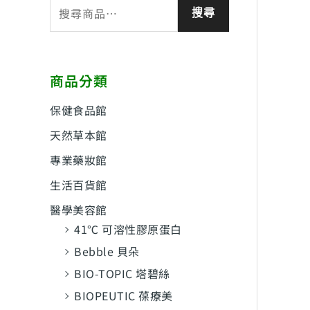
搜
搜尋
尋
關
鍵
商品分類
字
:
保健食品館
天然草本館
專業藥妝館
生活百貨館
醫學美容館
41℃ 可溶性膠原蛋白
Bebble 貝朵
BIO-TOPIC 塔碧絲
BIOPEUTIC 葆療美