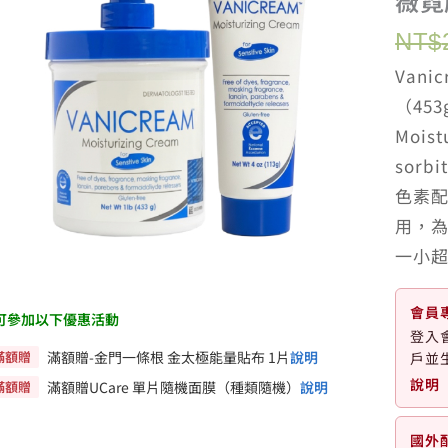
薇霓
NT$
Van
（45
Moist
sor
色素
用，
一小
會員
可參加以下優惠活動
登入
滿額贈
滿額贈-金門一條根 金太極能量貼布 1片
說明
戶並
說明
滿額贈
滿額贈UCare 單片隨機面膜（種類隨機）
說明
國外