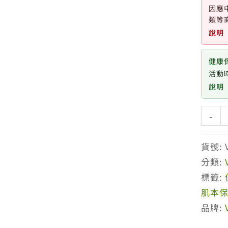
因應
類等
說明
健康
活動時
說明
薇
-
霓
肌
貨號:
本
分類:
全
標籤:
日
肌本
高
品牌:
效
修