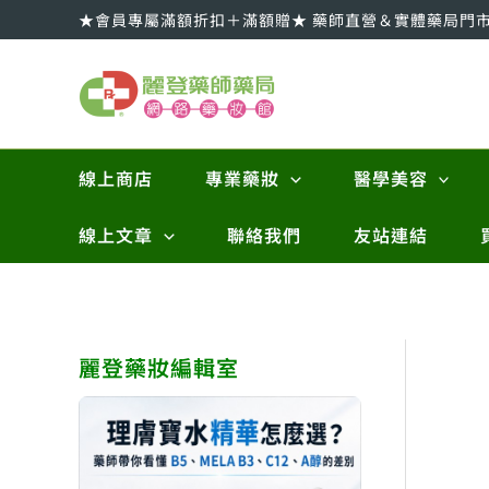
跳
★會員專屬滿額折扣＋滿額贈★ 藥師直營＆實體藥局門
至
主
要
內
容
線上商店
專業藥妝
醫學美容
線上文章
聯絡我們
友站連結
麗登藥妝編輯室