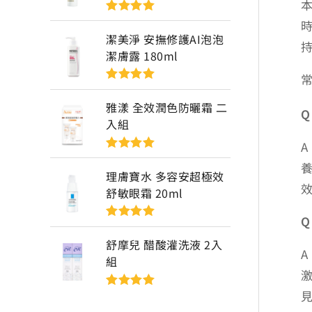
評分
5
滿分
5
潔美淨 安撫修護AI泡泡
潔膚露 180ml
評分
5
滿分
5
雅漾 全效潤色防曬霜 二
Q
入組
評分
5
滿分
5
理膚寶水 多容安超極效
舒敏眼霜 20ml
Q
評分
5
滿分
5
舒摩兒 醋酸灌洗液 2入
組
評分
5
滿分
5