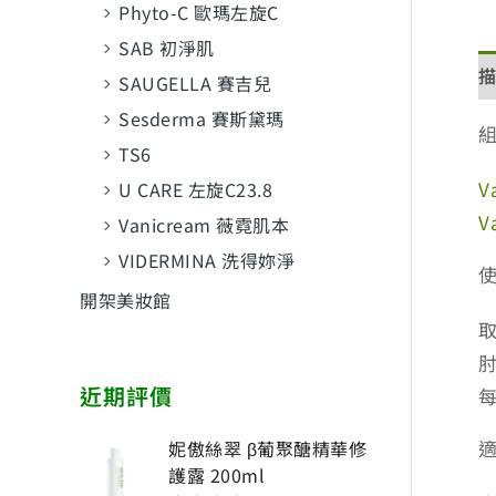
Phyto-C 歐瑪左旋C
SAB 初淨肌
SAUGELLA 賽吉兒
Sesderma 賽斯黛瑪
TS6
V
U CARE 左旋C23.8
V
Vanicream 薇霓肌本
VIDERMINA 洗得妳淨
開架美妝館
近期評價
妮傲絲翠 β葡聚醣精華修
護露 200ml