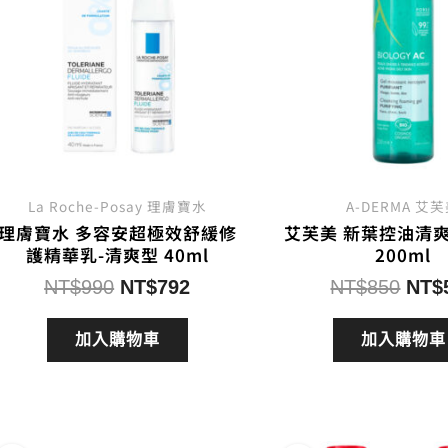
La Roche-Posay 理膚寶水
A-DERMA 艾
理膚寶水 多容安超極效舒緩修
艾芙美 新葉控油清
護精華乳-清爽型 40ml
200ml
原
目
原
NT$
990
NT$
792
NT$
850
NT$
始
前
始
價
價
價
加入購物車
加入購物車
格：
格：
格：
NT$990。
NT$792。
NT$