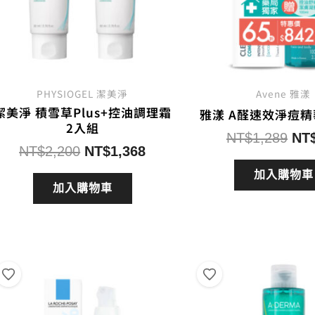
PHYSIOGEL 潔美淨
Avene 雅漾
潔美淨 積雪草Plus+控油調理霜
雅漾 A醛速效淨痘精
2入組
原
NT$
1,289
NT
原
目
NT$
2,200
NT$
1,368
始
始
前
價
加入購物車
價
價
加入購物車
格
格：
格：
NT
NT$2,200。
NT$1,368。