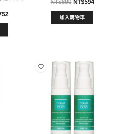
原
目
NT$
699
NT$
594
始
前
目
752
價
價
加入購物車
前
格：
格：
價
NT$699。
NT$594。
格：
940。
NT$752。