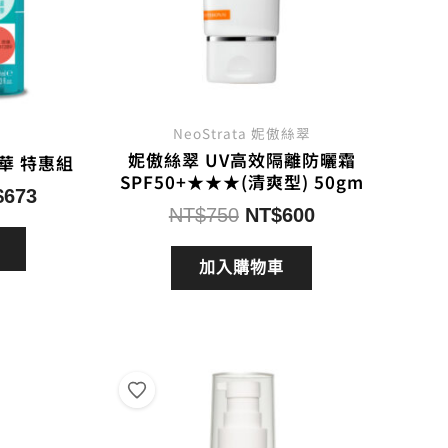
NeoStrata 妮傲絲翠
妮傲絲翠 UV高效隔離防曬霜
華 特惠組
SPF50+★★★(清爽型) 50gm
目
$
673
原
目
NT$
750
NT$
600
前
始
前
價
價
價
加入購物車
：
格：
格：
格：
$1,289。
NT$673。
NT$750。
NT$600。