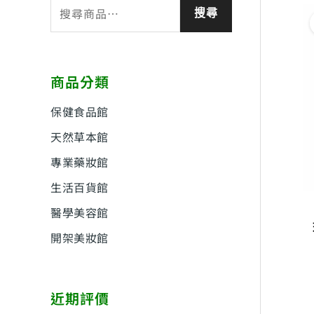
搜
搜尋
尋
關
鍵
商品分類
字
:
保健食品館
天然草本館
專業藥妝館
生活百貨館
醫學美容館
開架美妝館
近期評價