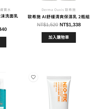
 理膚寶水
Derma Ouxis 歐希施
泡沫洗面乳
歐希施 AI舒緩清爽保濕乳 2瓶組
原
目
NT$
1,520
NT$
1,338
目
440
始
前
前
價
價
加入購物車
價
格：
格：
格：
NT$1,520。
NT$1,338。
550。
NT$440。