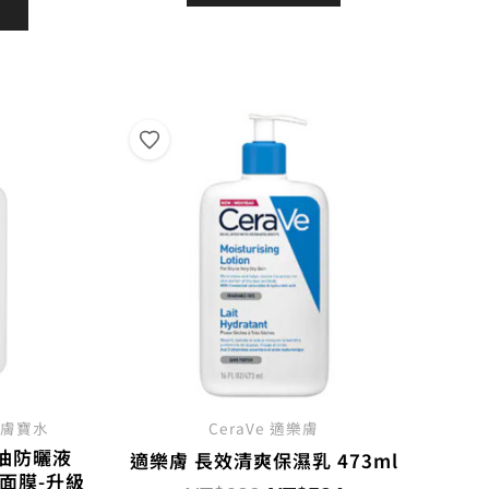
價
格：
格：
格：
NT$2,050。
NT$1,234。
990。
NT$792。
 理膚寶水
CeraVe 適樂膚
油防曬液
適樂膚 長效清爽保濕乳 473ml
面膜-升級