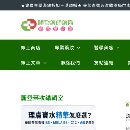
跳
★會員專屬滿額折扣＋滿額贈★ 藥師直營＆實體藥局門
至
主
要
內
容
線上商店
專業藥妝
醫學美容
線上文章
聯絡我們
友站連結
麗登藥妝編輯室