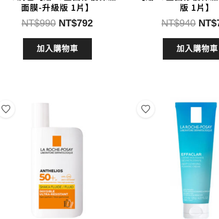
面膜-升級版 1片】
版 1片】
原
目
原
NT$
990
NT$
792
NT$
940
NT$
始
前
始
價
價
價
加入購物車
加入購物車
格：
格：
格：
NT$990。
NT$792。
NT$