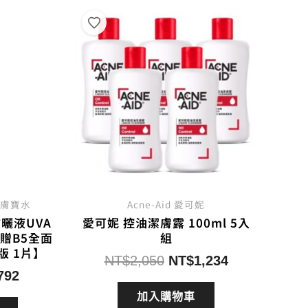
 理膚寶水
Acne-Aid 愛可妮
曬液UVA
愛可妮 控油潔膚露 100ml 5入
【贈B5全面
組
版 1片】
原
目
NT$
2,050
NT$
1,234
目
792
始
前
前
價
價
加入購物車