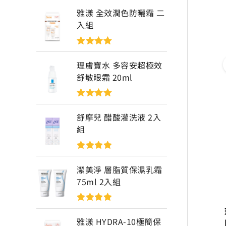
雅漾 全效潤色防曬霜 二
入組
評分
5
滿分
5
理膚寶水 多容安超極效
舒敏眼霜 20ml
評分
5
滿分
5
舒摩兒 醋酸灌洗液 2入
組
評分
5
滿分
5
潔美淨 層脂質保濕乳霜
75ml 2入組
評分
5
滿分
5
雅漾 HYDRA-10極簡保