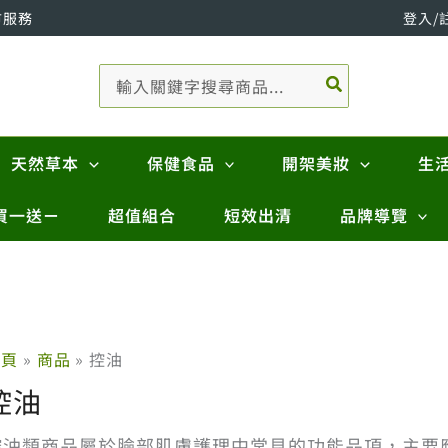
市服務
登入/
搜
尋：
天然草本
保健食品
開架美妝
生
買一送ㄧ
超值組合
短效出清
品牌導覽
首頁
商品
控油
控油
控油類商品屬於臉部肌膚護理中常見的功能品項，主要