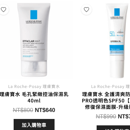
排
序
La Roche-Posay 理膚寶水
La Roche-Posay
理膚寶水 毛孔緊緻控油保濕乳
理膚寶水 全護清爽防
40ml
PRO透明色SPF50
修復保濕面膜-升級
原
目
NT$
800
NT$
640
原
NT$
990
NT$
始
前
始
價
價
加入購物車