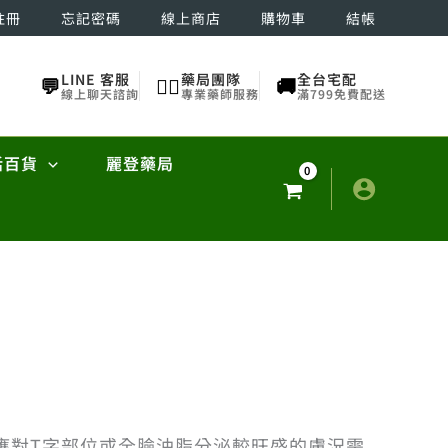
註冊
忘記密碼
線上商店
購物車
結帳
LINE 客服
藥局團隊
全台宅配
💬
👨‍⚕️
🚚
線上聊天諮詢
專業藥師服務
滿799免費配送
活百貨
麗登藥局
應對T字部位或全臉油脂分泌較旺盛的膚況需