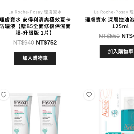
La Roche-Posay 理膚寶水
La Roche-Posay
理膚寶水 安得利清爽極效夏卡
理膚寶水 深層控油
防曬液【贈B5全面修復保濕面
125ml
膜-升級版 1片】
原
NT$
550
NT$
原
目
NT$
940
NT$
752
始
始
前
價
加入購物車
價
價
加入購物車
格：
格：
格：
NT$
NT$940。
NT$752。