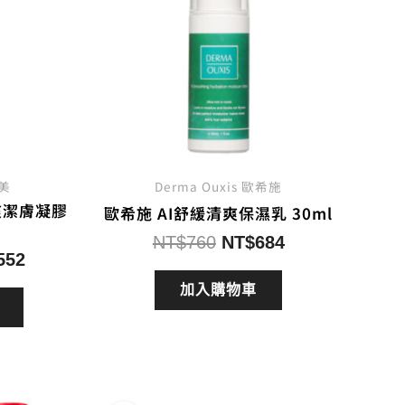
芙美
Derma Ouxis 歐希施
爽潔膚凝膠
歐希施 AI舒緩清爽保濕乳 30ml
原
目
NT$
760
NT$
684
目
552
始
前
前
價
價
加入購物車
價
格：
格：
格：
NT$760。
NT$684。
850。
NT$552。