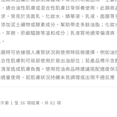
求，適合油性肌膚或混合性肌膚日常保養使用。此類商
訴求，常見於洗面乳、化妝水、精華液、乳液、面膜等
方添加泥土礦物或酵素成分，幫助帶走多餘油脂；化妝
梅、茶樹、菸鹼醯胺等溫和成分；乳液質地通常偏清爽
感。
挑選時可依據個人膚質狀況與使用時段做選擇，例如油
混合性肌膚則可局部使用於易出油部位；若產品標示含
度清潔造成肌膚負擔。使用控油商品時建議搭配適度保
明適量使用，若肌膚狀況持續未見調理或出現不適反應
依
示第 1 至 36 項結果，共 82 項
熱
銷
度