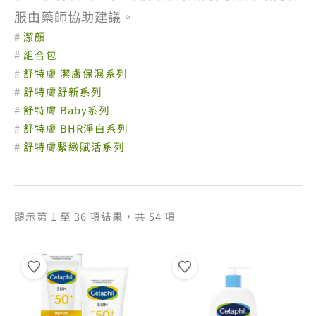
服由藥師協助建議。
#
潔顏
#
組合包
#
舒特膚 潔膚保濕系列
#
舒特膚舒新系列
#
舒特膚 Baby系列
#
舒特膚 BHR淨白系列
#
舒特膚緊緻賦活系列
依
顯示第 1 至 36 項結果，共 54 項
熱
銷
度
排
序