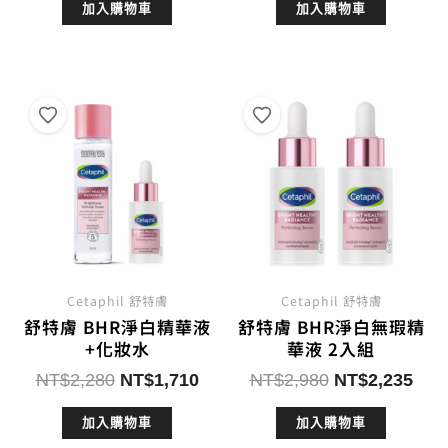
加入購物車
加入購物車
價
價
價
價
格：
格：
格：
格：
NT$390。
NT$312。
NT$590。
NT$4
Cetaphil 舒特膚
Cetaphil 舒特膚
舒特膚 BHR淨白精華液
舒特膚 BHR淨白無瑕精
+化妝水
華液 2入組
原
目
原
目
NT$
2,280
NT$
1,710
NT$
2,980
NT$
2,235
始
前
始
前
加入購物車
加入購物車
價
價
價
價
格：
格：
格：
格：