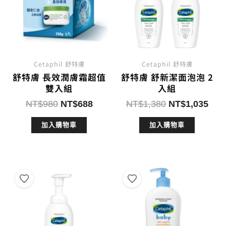
Cetaphil 舒特膚
Cetaphil 舒特膚
舒特膚 長效潤膚霜超值
舒特膚 舒新潔面泡泡 2
雙入組
入組
原
目
原
目
NT$
980
NT$
688
NT$
1,380
NT$
1,035
始
前
始
前
加入購物車
加入購物車
價
價
價
價
格：
格：
格：
格：
NT$980。
NT$688。
NT$1,380。
NT$