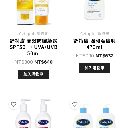
Cetaphil 舒特膚
Cetaphil 舒特膚
舒特膚 高效防曬凝露
舒特膚 溫和潔膚乳
SPF50+‧UVA/UVB
473ml
50ml
原
目
NT$
790
NT$
632
原
目
NT$
800
NT$
640
始
前
始
前
加入購物車
價
價
加入購物車
價
價
格：
格：
格：
格：
NT$790。
NT$6
NT$800。
NT$640。