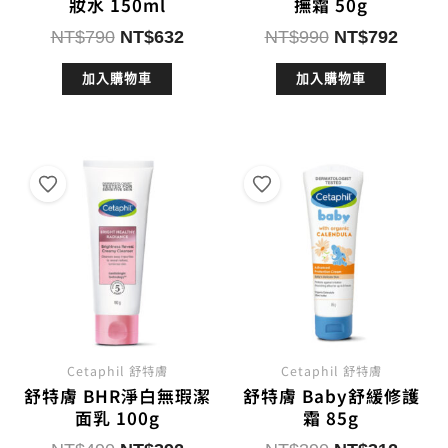
妝水 150ml
撫霜 50g
原
目
原
目
NT$
790
NT$
632
NT$
990
NT$
792
始
前
始
前
加入購物車
加入購物車
價
價
價
價
格：
格：
格：
格：
NT$790。
NT$632。
NT$990。
NT$7
Cetaphil 舒特膚
Cetaphil 舒特膚
舒特膚 BHR淨白無瑕潔
舒特膚 Baby舒緩修護
面乳 100g
霜 85g