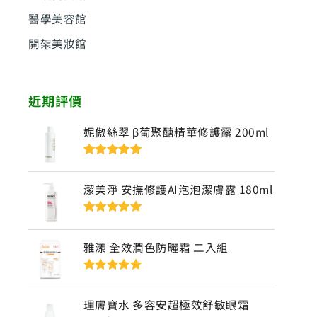
醫學美容館
開架美妝館
近期評價
妮傲絲翠 β葡聚醣精華修護露 200ml
評分
5
滿分
5
潔美淨 安撫修護AI泡泡潔膚露 180ml
評分
5
滿分
5
雅漾 全效潤色防曬霜 二入組
評分
5
滿分
5
理膚寶水 多容安超極效舒敏眼霜