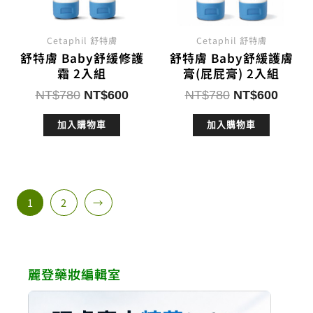
Cetaphil 舒特膚
Cetaphil 舒特膚
舒特膚 Baby舒緩修護
舒特膚 Baby舒緩護膚
霜 2入組
膏(屁屁膏) 2入組
原
目
原
目
NT$
780
NT$
600
NT$
780
NT$
600
始
前
始
前
加入購物車
加入購物車
價
價
價
價
格：
格：
格：
格：
NT$780。
NT$600。
NT$780。
NT$6
1
2
→
麗登藥妝編輯室