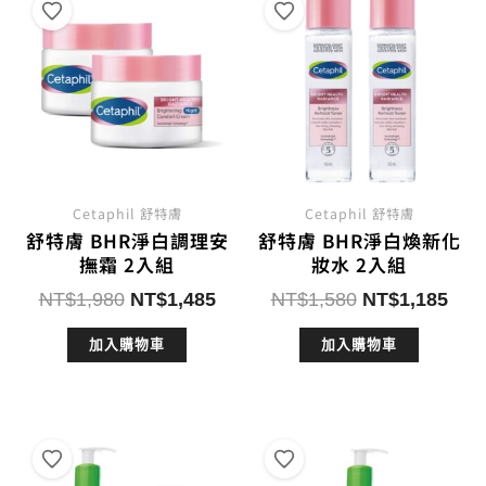
Cetaphil 舒特膚
Cetaphil 舒特膚
舒特膚 BHR淨白調理安
舒特膚 BHR淨白煥新化
撫霜 2入組
妝水 2入組
原
目
原
目
NT$
1,980
NT$
1,485
NT$
1,580
NT$
1,185
始
前
始
前
加入購物車
加入購物車
價
價
價
價
格：
格：
格：
格：
NT$1,980。
NT$1,485。
NT$1,580。
NT$