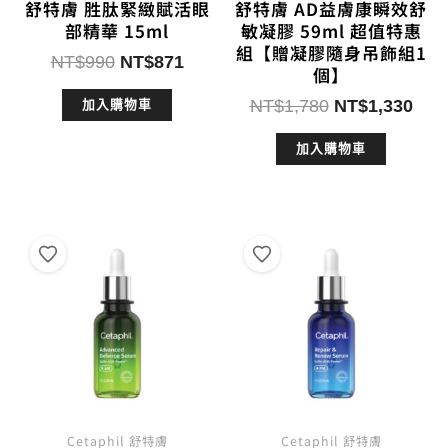
舒特膚 胜肽緊緻賦活眼
舒特膚 AD益膚康瞬效舒
部精華 15ml
敏凝膠 59ml 超值特惠
組【贈凝膠隨身吊飾組1
原
目
NT$
990
NT$
871
個】
始
前
原
目
NT$
1,780
NT$
1,330
加入購物車
價
價
始
前
格：
格：
加入購物車
價
價
NT$990。
NT$871。
格：
格：
NT$1,780。
NT$
Cetaphil 舒特膚
Cetaphil 舒特膚