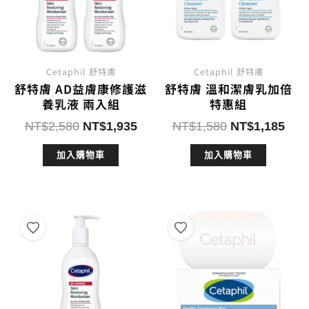
Cetaphil 舒特膚
Cetaphil 舒特膚
舒特膚 AD益膚康修護滋
舒特膚 溫和潔膚乳加倍
養乳液 兩入組
特惠組
原
目
原
目
NT$
2,580
NT$
1,935
NT$
1,580
NT$
1,185
始
前
始
前
加入購物車
加入購物車
價
價
價
價
格：
格：
格：
格：
NT$2,580。
NT$1,935。
NT$1,580。
NT$