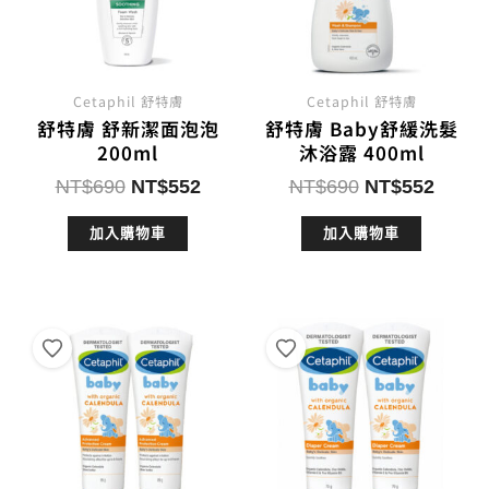
Cetaphil 舒特膚
Cetaphil 舒特膚
舒特膚 舒新潔面泡泡
舒特膚 Baby舒緩洗髮
200ml
沐浴露 400ml
原
目
原
目
NT$
690
NT$
552
NT$
690
NT$
552
始
前
始
前
加入購物車
加入購物車
價
價
價
價
格：
格：
格：
格：
NT$690。
NT$552。
NT$690。
NT$5