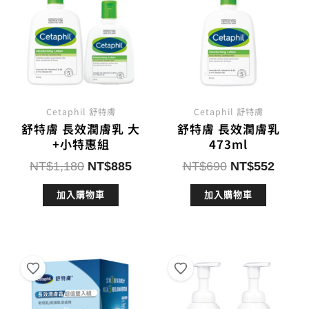
Cetaphil 舒特膚
Cetaphil 舒特膚
舒特膚 長效潤膚乳 大
舒特膚 長效潤膚乳
+小特惠組
473ml
原
目
原
目
NT$
1,180
NT$
885
NT$
690
NT$
552
始
前
始
前
加入購物車
加入購物車
價
價
價
價
格：
格：
格：
格：
NT$1,180。
NT$885。
NT$690。
NT$5