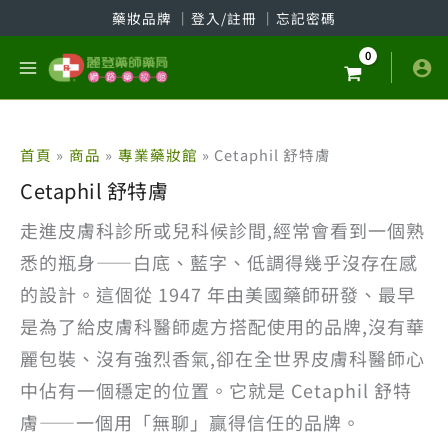
跳
藥妝品牌
│
登入/註冊
│
忘記密碼
至
主
要
內
容
首頁
商品
專業藥妝館
Cetaphil 舒特膚
Cetaphil 舒特膚
走進皮膚科診所或兒科候診間,經常會看到一個熟
悉的瓶身——白底、藍字、低調得幾乎沒存在感
的設計。這個從 1947 年由美國藥師研發、最早
是為了給皮膚科醫師處方搭配使用的品牌,沒有華
麗包裝、沒有強烈香氣,卻在全世界皮膚科醫師心
中佔有一個穩定的位置。它就是 Cetaphil 舒特
膚——一個用「無聊」贏得信任的品牌。