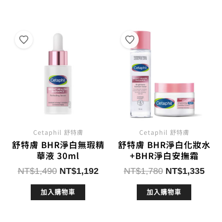
NT$2,280。
NT$1,710。
NT$2,980。
NT$
Cetaphil 舒特膚
Cetaphil 舒特膚
舒特膚 BHR淨白無瑕精
舒特膚 BHR淨白化妝水
華液 30ml
+BHR淨白安撫霜
原
目
原
目
NT$
1,490
NT$
1,192
NT$
1,780
NT$
1,335
始
前
始
前
加入購物車
加入購物車
價
價
價
價
格：
格：
格：
格：
NT$1,490。
NT$1,192。
NT$1,780。
NT$