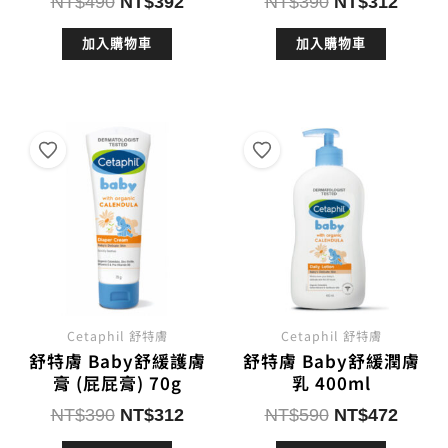
原
目
原
目
NT$
490
NT$
392
NT$
390
NT$
312
始
前
始
前
加入購物車
加入購物車
價
價
價
價
格：
格：
格：
格：
NT$490。
NT$392。
NT$390。
NT$3
Cetaphil 舒特膚
Cetaphil 舒特膚
舒特膚 Baby舒緩護膚
舒特膚 Baby舒緩潤膚
膏 (屁屁膏) 70g
乳 400ml
原
目
原
目
NT$
390
NT$
312
NT$
590
NT$
472
始
前
始
前