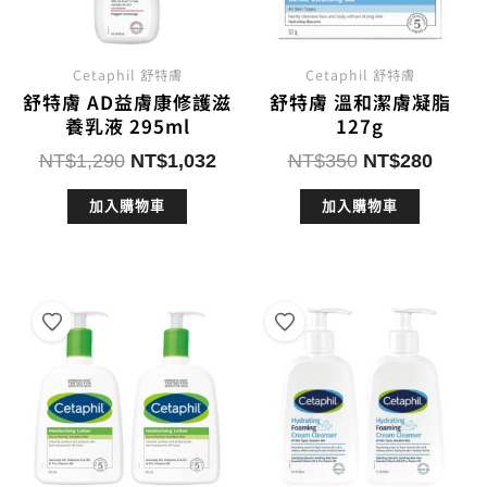
Cetaphil 舒特膚
Cetaphil 舒特膚
舒特膚 AD益膚康修護滋
舒特膚 溫和潔膚凝脂
養乳液 295ml
127g
原
目
原
目
NT$
1,290
NT$
1,032
NT$
350
NT$
280
始
前
始
前
加入購物車
加入購物車
價
價
價
價
格：
格：
格：
格：
NT$1,290。
NT$1,032。
NT$350。
NT$2