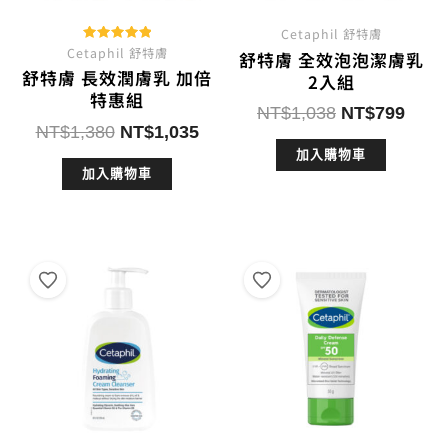
Cetaphil 舒特膚
Cetaphil 舒特膚
評分
舒特膚 全效泡泡潔膚乳
5.00
舒特膚 長效潤膚乳 加倍
滿分 5
2入組
特惠組
原
目
NT$
1,038
NT$
799
原
目
NT$
1,380
NT$
1,035
始
前
始
前
加入購物車
價
價
加入購物車
價
價
格：
格：
格：
格：
NT$1,038。
NT$
NT$1,380。
NT$1,035。