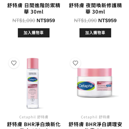
舒特膚 日間進階防禦精
舒特膚 夜間喚新修護精
華 30ml
華 30ml
原
目
原
目
NT$
1,090
NT$
959
NT$
1,090
NT$
959
始
前
始
前
加入購物車
加入購物車
價
價
價
價
格：
格：
格：
格：
NT$1,090。
NT$959。
NT$1,090。
NT$
Cetaphil 舒特膚
Cetaphil 舒特膚
舒特膚 BHR淨白煥新化
舒特膚 BHR淨白調理安