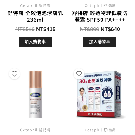
Cetaphil 舒特膚
Cetaphil 舒特膚
舒特膚 全效泡泡潔膚乳
舒特膚 輕透物理低敏防
236ml
曬霜 SPF50 PA++++
原
目
原
目
NT$
519
NT$
415
NT$
800
NT$
640
始
前
始
前
加入購物車
加入購物車
價
價
價
價
格：
格：
格：
格：
NT$519。
NT$415。
NT$800。
NT$6
Cetaphil 舒特膚
Cetaphil 舒特膚