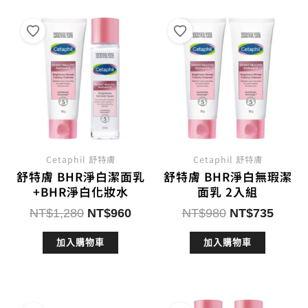
Cetaphil 舒特膚
Cetaphil 舒特膚
舒特膚 BHR淨白潔面乳
舒特膚 BHR淨白無瑕潔
+BHR淨白化妝水
面乳 2入組
原
目
原
目
NT$
1,280
NT$
960
NT$
980
NT$
735
始
前
始
前
加入購物車
加入購物車
價
價
價
價
格：
格：
格：
格：
NT$1,280。
NT$960。
NT$980。
NT$7