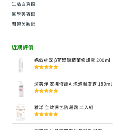
生活百貨館
醫學美容館
開架美妝館
近期評價
妮傲絲翠 β葡聚醣精華修護露 200ml
評分
5
滿分
5
潔美淨 安撫修護AI泡泡潔膚露 180ml
評分
5
滿分
5
雅漾 全效潤色防曬霜 二入組
評分
5
滿分
5