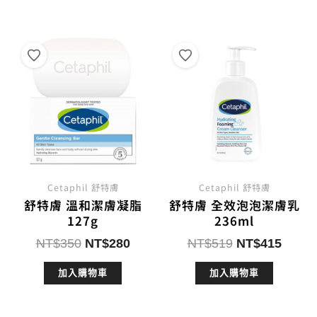
NT$790。
NT$632。
NT$1,290。
NT$
Cetaphil 舒特膚
Cetaphil 舒特膚
舒特膚 溫和潔膚凝脂
舒特膚 全效泡泡潔膚乳
127g
236ml
原
目
原
目
NT$
350
NT$
280
NT$
519
NT$
415
始
前
始
前
加入購物車
加入購物車
價
價
價
價
格：
格：
格：
格：
NT$350。
NT$280。
NT$519。
NT$4