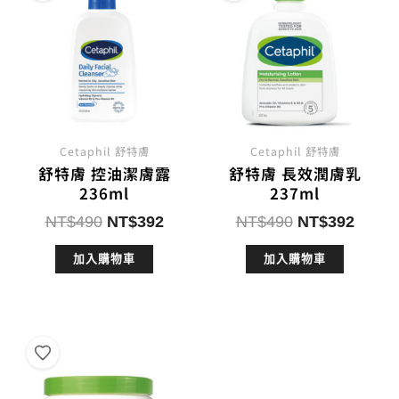
Cetaphil 舒特膚
Cetaphil 舒特膚
舒特膚 控油潔膚露
舒特膚 長效潤膚乳
236ml
237ml
原
目
原
目
NT$
490
NT$
392
NT$
490
NT$
392
始
前
始
前
加入購物車
加入購物車
價
價
價
價
格：
格：
格：
格：
NT$490。
NT$392。
NT$490。
NT$3