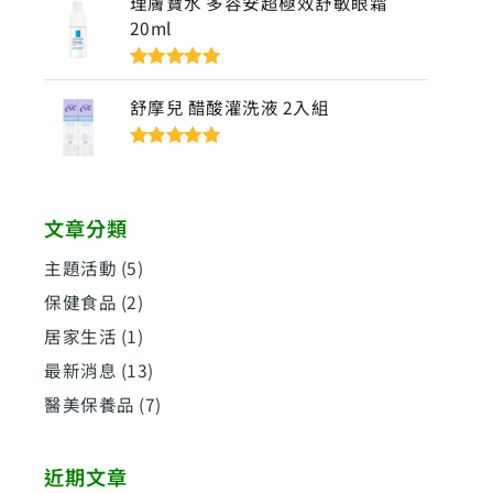
理膚寶水 多容安超極效舒敏眼霜
20ml
評分
5
滿分
5
舒摩兒 醋酸灌洗液 2入組
評分
5
滿分
5
文章分類
主題活動
(5)
保健食品
(2)
居家生活
(1)
最新消息
(13)
醫美保養品
(7)
近期文章