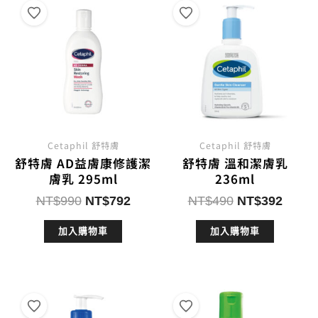
Cetaphil 舒特膚
Cetaphil 舒特膚
舒特膚 AD益膚康修護潔
舒特膚 溫和潔膚乳
膚乳 295ml
236ml
原
目
原
目
NT$
990
NT$
792
NT$
490
NT$
392
始
前
始
前
加入購物車
加入購物車
價
價
價
價
格：
格：
格：
格：
NT$990。
NT$792。
NT$490。
NT$3