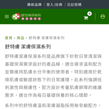
跳
藥妝品牌
│
登入/註冊
│
忘記密碼
至
主
要
內
容
首頁
商品
舒特膚 潔膚保濕系列
舒特膚 潔膚保濕系列
舒特膚潔膚保濕系列是品牌旗下針對日常清潔與
基礎保濕需求設計的產品線，適合尋求溫和配方
並需維持肌膚水分平衡的使用者，特別適用於乾
燥肌膚或敏感狀態下的日常護理。此系列強調低
刺激性與親膚性，配方設計考量肌膚屏障的維護
需求，適合作為每日基礎保養的核心環節。
系列中的舒特膚溫和潔膚凝脂採用無皂鹼配方，