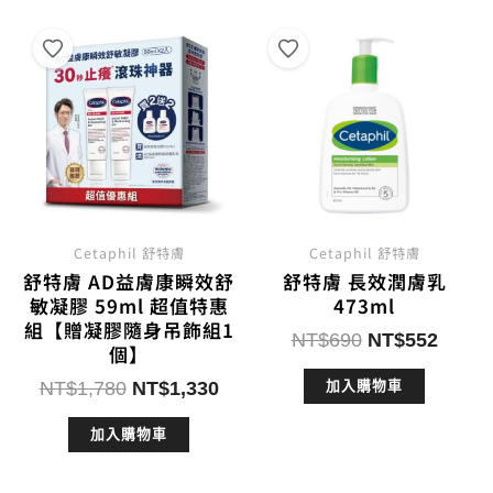
Cetaphil 舒特膚
Cetaphil 舒特膚
舒特膚 AD益膚康瞬效舒
舒特膚 長效潤膚乳
敏凝膠 59ml 超值特惠
473ml
組【贈凝膠隨身吊飾組1
原
目
NT$
690
NT$
552
個】
始
前
原
目
NT$
1,780
NT$
1,330
加入購物車
價
價
始
前
格：
格：
加入購物車
價
價
NT$690。
NT$5
格：
格：
NT$1,780。
NT$1,330。