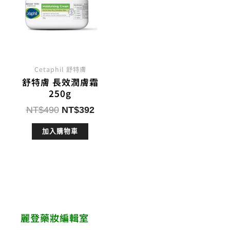
Cetaphil 舒特膚
舒特膚 長效潤膚霜
250g
原
目
NT$
490
NT$
392
始
前
加入購物車
價
價
格：
格：
NT$490。
NT$392。
麗登藥妝編輯室