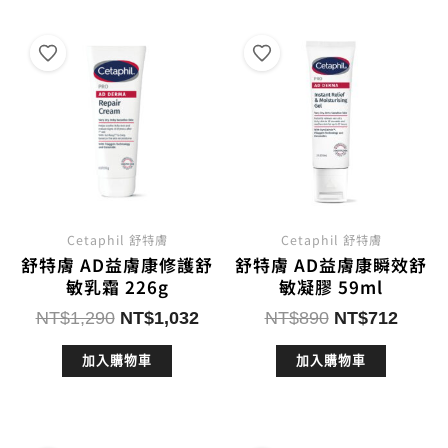
Cetaphil 舒特膚
Cetaphil 舒特膚
舒特膚 AD益膚康修護舒
舒特膚 AD益膚康瞬效舒
敏乳霜 226g
敏凝膠 59ml
原
目
原
目
NT$
1,290
NT$
1,032
NT$
890
NT$
712
始
前
始
前
加入購物車
加入購物車
價
價
價
價
格：
格：
格：
格：
NT$1,290。
NT$1,032。
NT$890。
NT$7