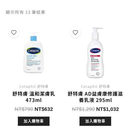
依
顯示所有 13 筆結果
熱
銷
度
排
序
Cetaphil 舒特膚
Cetaphil 舒特膚
舒特膚 溫和潔膚乳
舒特膚 AD益膚康修護滋
473ml
養乳液 295ml
原
目
原
目
NT$
790
NT$
632
NT$
1,290
NT$
1,032
始
前
始
前
加入購物車
加入購物車
價
價
價
價
格：
格：
格：
格：