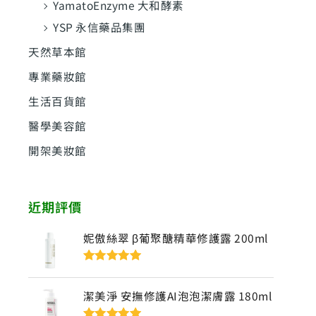
YamatoEnzyme 大和酵素
YSP 永信藥品集團
天然草本館
專業藥妝館
生活百貨館
醫學美容館
開架美妝館
近期評價
妮傲絲翠 β葡聚醣精華修護露 200ml
評分
5
滿分
5
潔美淨 安撫修護AI泡泡潔膚露 180ml