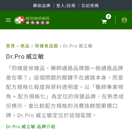
跳
藥妝品牌
│
登入/註冊
│
忘記密碼
至
主
要
內
容
首頁
商品
保健食品館
Dr.Pro 威立敏
Dr.Pro 威立敏
「同樣是保健品，藥師通路品牌跟一般通路品牌
差在哪？」這個問題的關鍵不在通路本身，而是
配方規格化程度與原料透明度。以「醫師專業視
角 + 配方規格化」為定位的保健品牌，在熟悉成
份標示、會比較配方規格的消費族群間累積口
碑。Dr.Pro 威立敏定位於這個區間。
Dr.Pro 威立敏 品牌介紹