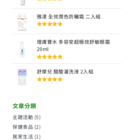
評分
5
滿分
5
雅漾 全效潤色防曬霜 二入組
評分
5
滿分
5
理膚寶水 多容安超極效舒敏眼霜
20ml
評分
5
滿分
5
舒摩兒 醋酸灌洗液 2入組
評分
5
滿分
5
文章分類
主題活動
(5)
保健食品
(2)
居家生活
(1)