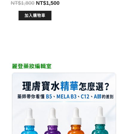
原
目
NT$
1,800
NT$
1,500
始
前
加入購物車
價
價
格：
格：
NT$1,800。
NT$1,500。
麗登藥妝編輯室