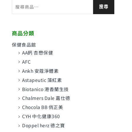
搜
搜尋
尋
關
鍵
商品分類
字
:
保健食品館
AA鈣 杏懋保健
AFC
Ankh 安蔻淨體素
Astapeutic 藻紅素
Biotanico 港香蘭生技
Chalmers Dale 嘉仕德
Chocola BB 俏正美
CYH 中化健康360
Doppel herz 德之寶