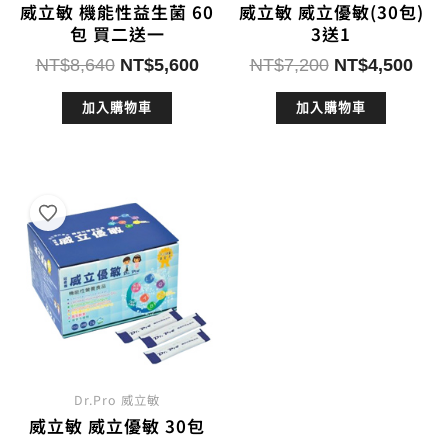
威立敏 機能性益生菌 60
威立敏 威立優敏(30包)
包 買二送一
3送1
原
目
原
目
NT$
8,640
NT$
5,600
NT$
7,200
NT$
4,500
始
前
始
前
加入購物車
加入購物車
價
價
價
價
格：
格：
格：
格：
NT$8,640。
NT$5,600。
NT$7,200。
NT$
Dr.Pro 威立敏
威立敏 威立優敏 30包