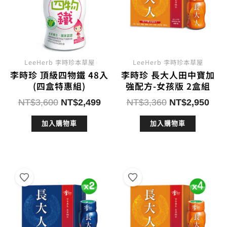
LeeHerb 李時珍本草屋
LeeHerb 李時珍本草屋
李時珍 頂級四物鐵 48入
李時珍 長大人田中寶加
(四盒特惠組)
強配方-女孩版 2盒組
原
目
原
目
NT$
3,600
NT$
2,499
NT$
3,360
NT$
2,950
始
前
始
前
加入購物車
加入購物車
價
價
價
價
格：
格：
格：
格：
NT$3,600。
NT$2,499。
NT$3,360。
NT$