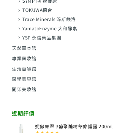
SYMPT-X 速養遼
TOKUWA德合
Trace Minerals 淬斯鎂洛
YamatoEnzyme 大和酵素
YSP 永信藥品集團
天然草本館
專業藥妝館
生活百貨館
醫學美容館
開架美妝館
近期評價
妮傲絲翠 β葡聚醣精華修護露 200ml