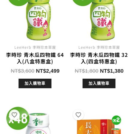
LeeHerb 李時珍本草屋
LeeHerb 李時珍本草屋
李時珍 青木瓜四物鐵 64
李時珍 青木瓜四物鐵 32
入(八盒特惠盒)
入(四盒特惠盒)
原
目
原
目
NT$
3,600
NT$
2,499
NT$
1,800
NT$
1,380
始
前
始
前
加入購物車
加入購物車
價
價
價
價
格：
格：
格：
格：
NT$3,600。
NT$2,499。
NT$1,800。
NT$