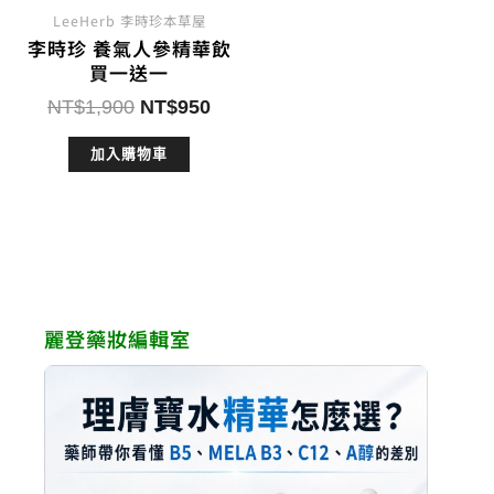
LeeHerb 李時珍本草屋
李時珍 養氣人參精華飲
買一送一
原
目
NT$
1,900
NT$
950
始
前
加入購物車
價
價
格：
格：
NT$1,900。
NT$950。
麗登藥妝編輯室