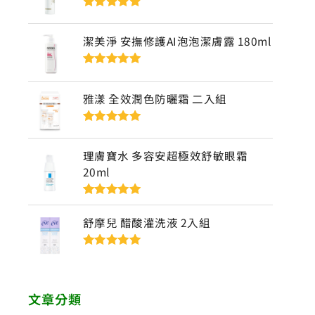
評分
5
滿分
5
潔美淨 安撫修護AI泡泡潔膚露 180ml
評分
5
滿分
5
雅漾 全效潤色防曬霜 二入組
評分
5
滿分
5
理膚寶水 多容安超極效舒敏眼霜
20ml
評分
5
滿分
5
舒摩兒 醋酸灌洗液 2入組
評分
5
滿分
5
文章分類