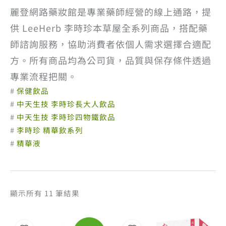
麗登網路藥妝館是專業藥師經營的線上通路，提
供 LeeHerb 李時珍本草屋全系列商品，搭配藥
師諮詢服務，協助消費者依個人需求選擇合適配
方。所有商品均為公司貨，品質與保存條件透過
專業流程把關。
#
保健飲品
#
中天生技 李時珍長大人飲品
#
中天生技 李時珍四物鐵飲品
#
李時珍 精華飲系列
#
精華液
依
顯示所有 11 筆結果
熱
銷
度
排