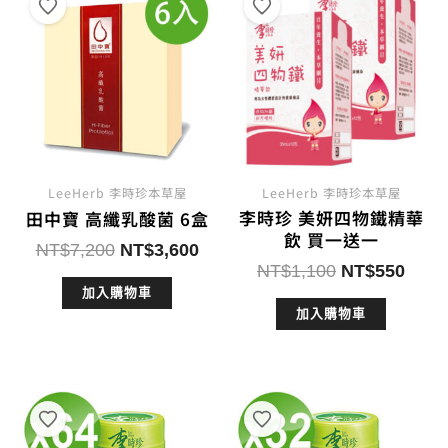
序
LeeHerb 李時珍本草屋
LeeHerb 李時珍本草屋
李時珍 美妍四物鐵精華
田中寶 高纖乳酸菌 6盒
飲 買一送一
原
目
NT$
7,200
NT$
3,600
原
目
NT$
1,100
NT$
550
始
前
始
前
加入購物車
價
價
加入購物車
價
價
格：
格：
格：
格：
NT$7,200。
NT$3,600。
NT$1,100。
NT$