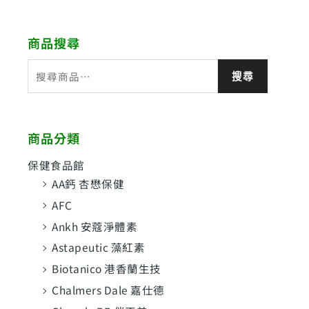
商品搜尋
搜
搜尋
尋
關
鍵
商品分類
字
:
保健食品館
AA鈣 杏懋保健
AFC
Ankh 安蔻淨體素
Astapeutic 藻紅素
Biotanico 港香蘭生技
Chalmers Dale 嘉仕德