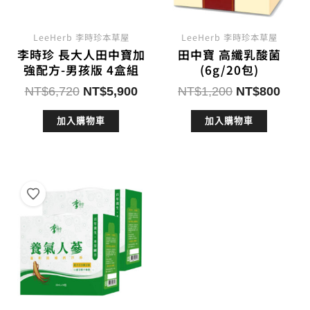
LeeHerb 李時珍本草屋
LeeHerb 李時珍本草屋
李時珍 長大人田中寶加
田中寶 高纖乳酸菌
強配方-男孩版 4盒組
(6g/20包)
原
目
原
目
NT$
6,720
NT$
5,900
NT$
1,200
NT$
800
始
前
始
前
加入購物車
加入購物車
價
價
價
價
格：
格：
格：
格：
NT$6,720。
NT$5,900。
NT$1,200。
NT$