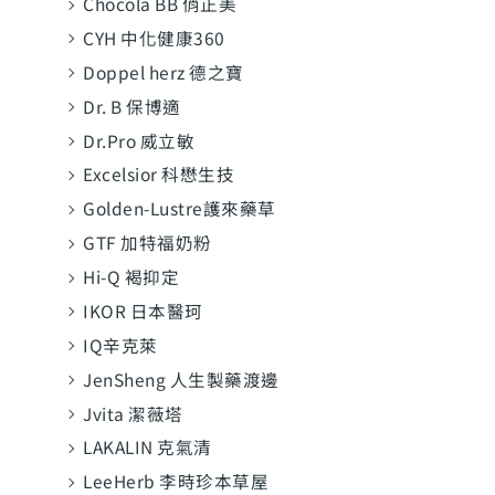
Chocola BB 俏正美
CYH 中化健康360
Doppel herz 德之寶
Dr. B 保博適
Dr.Pro 威立敏
Excelsior 科懋生技
Golden-Lustre護來藥草
GTF 加特福奶粉
Hi-Q 褐抑定
IKOR 日本醫珂
IQ辛克萊
JenSheng 人生製藥渡邊
Jvita 潔薇塔
LAKALIN 克氣清
LeeHerb 李時珍本草屋