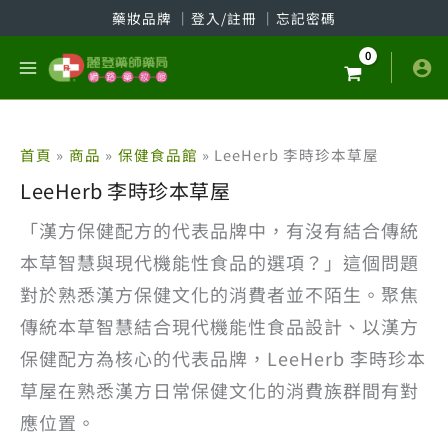
跳
藥妝品牌
│
登入/註冊
│
忘記密碼
至
主
要
內
容
首頁
商品
保健食品館
LeeHerb 李時珍本草屋
LeeHerb 李時珍本草屋
「漢方保健配方的代表品牌中，有沒有結合傳統
本草智慧與現代機能性食品的選項？」這個問題
對於熟悉漢方保健文化的消費者並不陌生。聚焦
傳統本草智慧結合現代機能性食品設計、以漢方
保健配方為核心的代表品牌，LeeHerb 李時珍本
草屋在熟悉漢方日常保健文化的消費族群間有對
應位置。