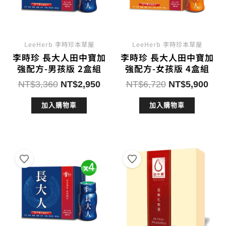
LeeHerb 李時珍本草屋
LeeHerb 李時珍本草屋
李時珍 長大人田中寶加
李時珍 長大人田中寶加
強配方-男孩版 2盒組
強配方-女孩版 4盒組
原
目
原
目
NT$
3,360
NT$
2,950
NT$
6,720
NT$
5,900
始
前
始
前
加入購物車
加入購物車
價
價
價
價
格：
格：
格：
格：
NT$3,360。
NT$2,950。
NT$6,720。
NT$