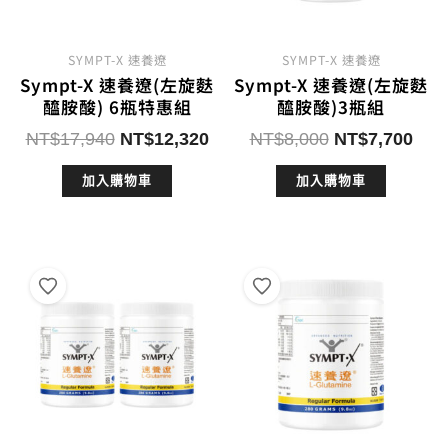
SYMPT-X 速養遼
SYMPT-X 速養遼
Sympt-X 速養遼(左旋麩
Sympt-X 速養遼(左旋麩
醯胺酸) 6瓶特惠組
醯胺酸)3瓶組
原
目
原
目
NT$
17,940
NT$
12,320
NT$
8,000
NT$
7,700
始
前
始
前
加入購物車
加入購物車
價
價
價
價
格：
格：
格：
格：
NT$17,940。
NT$12,320。
NT$8,000。
NT$