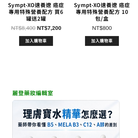
Sympt-XO速養遼 癌症
Sympt-XO速養遼 癌症
專用特殊營養配方 買6
專用特殊營養配方 10
罐送2罐
包/盒
原
目
NT$
8,400
NT$
7,200
NT$
800
始
前
加入購物車
加入購物車
價
價
格：
格：
NT$8,400。
NT$7,200。
麗登藥妝編輯室