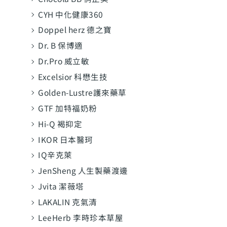
CYH 中化健康360
Doppel herz 德之寶
Dr. B 保博適
Dr.Pro 威立敏
Excelsior 科懋生技
Golden-Lustre護來藥草
GTF 加特福奶粉
Hi-Q 褐抑定
IKOR 日本醫珂
IQ辛克萊
JenSheng 人生製藥渡邊
Jvita 潔薇塔
LAKALIN 克氣清
LeeHerb 李時珍本草屋