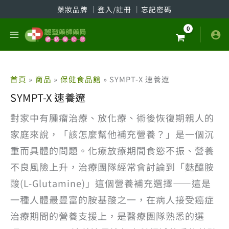
跳
藥妝品牌
│
登入/註冊
│
忘記密碼
至
主
要
內
容
首頁
商品
保健食品館
SYMPT-X 速養遼
SYMPT-X 速養遼
對家中有腫瘤治療、放化療、術後恢復期親人的
家庭來說，「該怎麼幫他補充營養？」是一個沉
重而具體的問題。化療放療期間食慾不振、營養
不良風險上升，治療團隊經常會討論到「麩醯胺
酸(L-Glutamine)」這個營養補充選擇——這是
一種人體最豐富的胺基酸之一，在病人接受癌症
治療期間的營養支援上，是醫療團隊熟悉的選