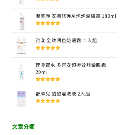
評分
5
滿分
5
潔美淨 安撫修護AI泡泡潔膚露 180ml
評分
5
滿分
5
雅漾 全效潤色防曬霜 二入組
評分
5
滿分
5
理膚寶水 多容安超極效舒敏眼霜
20ml
評分
5
滿分
5
舒摩兒 醋酸灌洗液 2入組
評分
5
滿分
5
文章分類