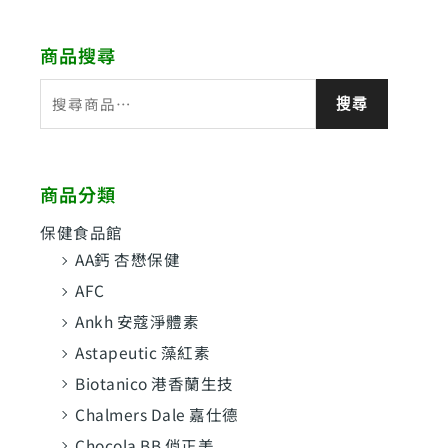
商品搜尋
搜
搜尋
尋
關
鍵
商品分類
字
:
保健食品館
AA鈣 杏懋保健
AFC
Ankh 安蔻淨體素
Astapeutic 藻紅素
Biotanico 港香蘭生技
Chalmers Dale 嘉仕德
Chocola BB 俏正美