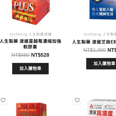
JenSheng 人生製藥渡邊
JenSheng 人生
人生製藥 渡邊蔓越莓濃縮加強
人生製藥 渡邊芝麻E
軟膠囊
原
NT$
1,000
NT
原
目
NT$
660
NT$
528
始
始
前
價
加入購物車
價
價
加入購物車
格
格：
格：
NT
NT$660。
NT$528。