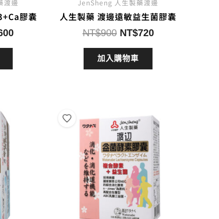
製藥渡邊
JenSheng 人生製藥渡邊
3+Ca膠囊
人生製藥 渡邊遠敏益生菌膠囊
目
原
目
600
NT$
900
NT$
720
前
始
前
價
價
價
加入購物車
格：
格：
格：
750。
NT$600。
NT$900。
NT$720。