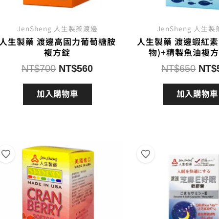
JenSheng 人生製藥渡邊
JenSheng 人生
人生製藥 渡邊高固力葡萄糖胺
人生製藥 渡邊蝦紅素
複方錠
物)+精製魚油複
原
目
原
NT$
700
NT$
560
NT$
650
NT$
始
前
始
價
價
價
加入購物車
加入購物車
格：
格：
格：
NT$700。
NT$560。
NT$