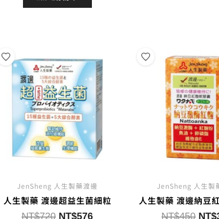
格：
格：
NT$
NT$450。
NT$360。
JenSheng 人生製藥渡邊
JenSheng 人生
人生製藥 渡邊超益生菌細粒
人生製藥 渡邊納豆
原
目
原
NT$
720
NT$
576
NT$
450
NT$