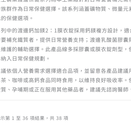
的族群作為日常保健選擇。該系列涵蓋礦物質、微量元
元的保健選項。
系列中的渡邊鈣加鎂2：1膜衣錠採用鈣鎂複方設計，
需要補充鐵質者，提供日常營養支持；渡邊乳酸菌膠囊
叢維護的輔助選擇。此產品線多採膠囊或膜衣錠劑型，
群納入日常保健規劃。
建議依個人營養需求選擇適合品項，並留意各產品建議
與茶、咖啡或高鈣食品同時食用，以維持良好吸收率。
體質、孕哺期或正在服用其他藥品者，建議先諮詢醫師
依
示第 1 至 36 項結果，共 38 項
熱
銷