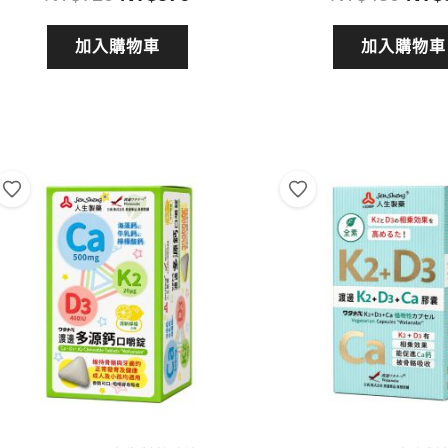
始
前
始
價
價
價
加入購物車
加入購物車
格：
格：
格：
NT$720。
NT$576。
NT$