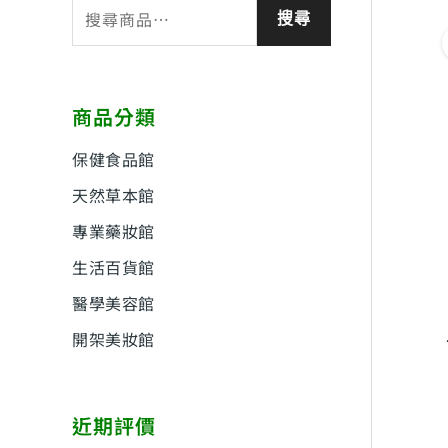
搜
搜尋
尋
關
鍵
商品分類
字
:
保健食品館
天然草本館
專業藥妝館
生活百貨館
醫學美容館
開架美妝館
近期評價