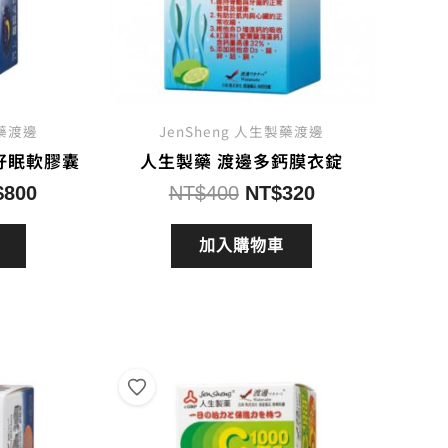
製藥渡邊
JenSheng 人生製藥渡邊
好眠軟膠囊
人生製藥 渡邊多鈣膜衣錠
目
原
目
$
800
NT$
400
NT$
320
前
始
前
價
價
價
加入購物車
：
格：
格：
格：
$1,000。
NT$800。
NT$400。
NT$320。