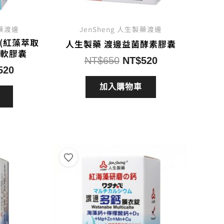
製藥渡邊
JenSheng 人生製藥渡邊
(紅藻萃取
人生製藥 渡邊益菌酵素膠囊
方軟膠囊
原
目
NT$
650
NT$
520
目
520
始
前
前
價
價
加入購物車
價
格：
格：
格：
NT$650。
NT$520。
650。
NT$520。