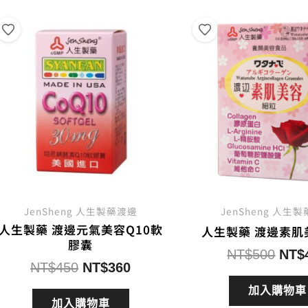
度
排
序
JenSheng 人生製藥渡邊
JenSheng 人生
人生製藥 渡邊元氣美容Q10軟
人生製藥 渡邊素肌
膠囊
原
NT$
500
NT$
原
目
NT$
450
NT$
360
始
始
前
價
加入購物車
價
價
加入購物車
格：