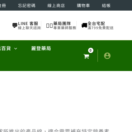
註冊
忘記密碼
線上商店
購物車
結帳
LINE 客服
藥局團隊
全台宅配
💬
👨‍⚕️
🚚
線上聊天諮詢
專業藥師服務
滿799免費配送
活百貨
麗登藥局
求所推出的產品線，適合需要補充特定營養素