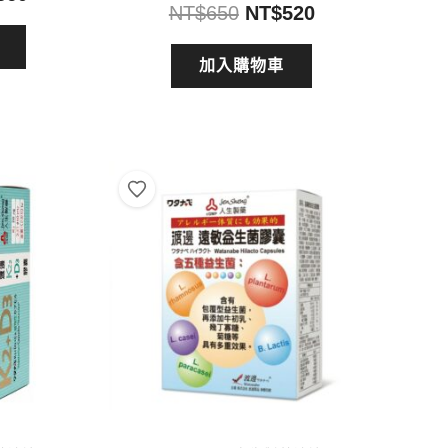
原
目
NT$
650
NT$
520
前
始
前
價
價
價
加入購物車
格：
格：
格：
450。
NT$360。
NT$650。
NT$520。