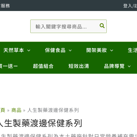
市服務
登入/
搜
尋：
天然草本
保健食品
開架美妝
生
買一送ㄧ
超值組合
短效出清
品牌導覽
首頁
商品
人生製藥渡邊保健系列
人生製藥渡邊保健系列
人生製藥渡邊保健系列為本土藥廠針對日常營養補充需