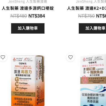
JenSheng 人生製藥渡邊
JenSheng 人生
人生製藥 渡邊多源鈣口嚼錠
人生製藥 渡邊K2+D
原
目
原
NT$
480
NT$
384
NT$
750
NT$
始
前
始
價
價
價
加入購物車
加入購物車
格：
格：
格：
NT$480。
NT$384。
NT$