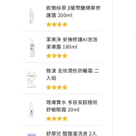
妮傲絲翠 β葡聚醣精華修
護露 200ml
評分
5
滿分
5
潔美淨 安撫修護AI泡泡
潔膚露 180ml
評分
5
滿分
5
雅漾 全效潤色防曬霜 二
入組
評分
5
滿分
5
理膚寶水 多容安超極效
舒敏眼霜 20ml
評分
5
滿分
5
舒摩兒 醋酸灌洗液 2入