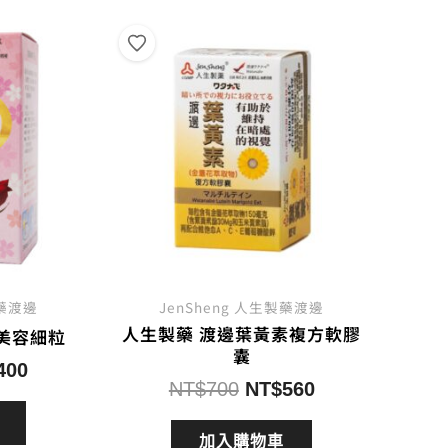
製藥渡邊
JenSheng 人生製藥渡邊
人生製藥 渡邊葉黃素複方軟膠
美容細粒
囊
目
400
原
目
NT$
700
NT$
560
前
始
前
價
價
價
加入購物車
格：