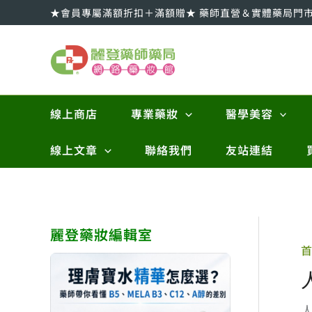
跳
★會員專屬滿額折扣＋滿額贈★ 藥師直營＆實體藥局門
至
主
要
內
容
線上商店
專業藥妝
醫學美容
線上文章
聯絡我們
友站連結
麗登藥妝編輯室