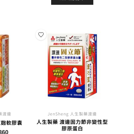
格：
格：
500。
NT$400。
NT$700。
NT$560。
製藥渡邊
JenSheng 人生製藥渡邊
人生製藥 渡邊固力節非變性型
紅麴軟膠囊
膠原蛋白
目
360