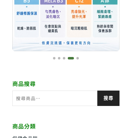
商品搜尋
搜
搜尋
尋
關
鍵
商品分類
字
:
保健食品館