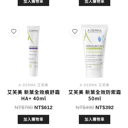
加入購物車
加入購物車
價
價
價
價
格：
格：
格：
格：
NT$2,200。
NT$1,200。
NT$550。
NT$4
A-DERMA 艾芙美
A-DERMA 艾芙美
艾芙美 新葉全效痕舒霜
艾芙美 新葉全效防禦霜
HA+ 40ml
50ml
原
目
原
目
NT$
780
NT$
612
NT$
490
NT$
392
始
前
始
前
加入購物車
加入購物車
價
價
價
價
格：
格：
格：
格：