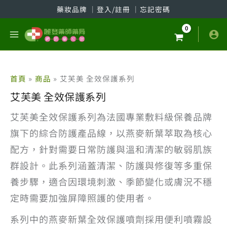
跳
藥妝品牌
│
登入/註冊
│
忘記密碼
至
主
要
內
容
首頁
商品
艾芙美 全效保護系列
艾芙美 全效保護系列
艾芙美全效保護系列為法國專業敷料級保養品牌
旗下的綜合防護產品線，以燕麥新葉萃取為核心
配方，針對需要日常防護與溫和清潔的敏弱肌族
群設計。此系列涵蓋清潔、防護與修復等多重保
養步驟，適合因環境刺激、季節變化或膚況不穩
定時需要加強屏障照護的使用者。
系列中的燕麥新葉全效保護噴劑採用便利噴霧設