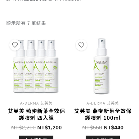
依
顯示所有 7 筆結果
熱
銷
度
排
序
A-DERMA 艾芙美
A-DERMA 艾芙美
艾芙美 燕麥新葉全效保
艾芙美 燕麥新葉全效保
護噴劑 四入組
護噴劑 100ml
原
目
原
目
NT$
2,200
NT$
1,200
NT$
550
NT$
440
始
前
始
前