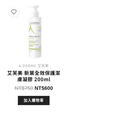
A-DERMA 艾芙美
艾芙美 新葉全效保護潔
膚凝膠 200ml
原
目
NT$
750
NT$
600
始
前
加入購物車
價
價
格：
格：
NT$750。
NT$600。