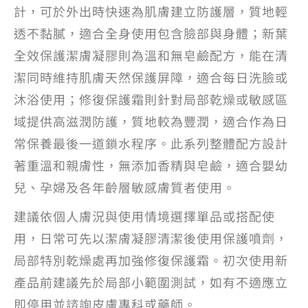
計，可於外出時快速為肌膚建立防護層，質地輕
透不黏膩，適合全身使用包含臉部與身體；新葉
全效保護潔膚凝膠則為溫和無皂鹼配方，能在清
潔同時維持肌膚天然保護屏障，適合每日洗臉或
沐浴使用；修復保護霜則針對局部乾燥或敏感區
域提供高滋潤防護，質地較為豐潤，適合作為日
常保養最後一道鎖水程序。此系列整體配方設計
著重溫和親膚性，無添加香精與皂鹼，適合嬰幼
兒、孕婦及各年齡層敏感膚質者使用。
建議依個人膚況與使用情境選擇單品或搭配使
用，日常可先以潔膚凝膠清潔後使用保護噴劑，
局部特別乾燥處再加強修復保護霜。初次使用新
產品前建議先於局部小範圍測試，如有不適應立
即停用並諮詢皮膚專科或藥師。