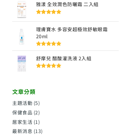
雅漾 全效潤色防曬霜 二入組
評分
5
滿分
5
理膚寶水 多容安超極效舒敏眼霜
20ml
評分
5
滿分
5
舒摩兒 醋酸灌洗液 2入組
評分
5
滿分
5
文章分類
主題活動
(5)
保健食品
(2)
居家生活
(1)
最新消息
(13)