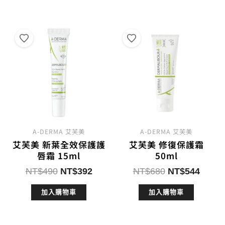
NT$780。
NT$612。
NT$490。
NT$3
A-DERMA 艾芙美
A-DERMA 艾芙美
艾芙美 新葉全效保護護
艾芙美 修復保護霜
唇霜 15ml
50ml
原
目
原
目
NT$
490
NT$
392
NT$
680
NT$
544
始
前
始
前
加入購物車
加入購物車
價
價
價
價
格：
格：
格：
格：
NT$490。
NT$392。
NT$680。
NT$5