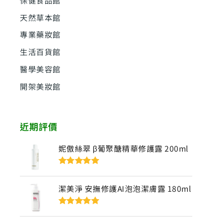
天然草本館
專業藥妝館
生活百貨館
醫學美容館
開架美妝館
近期評價
妮傲絲翠 β葡聚醣精華修護露 200ml
評分
5
滿分
5
潔美淨 安撫修護AI泡泡潔膚露 180ml
評分
5
滿分
5