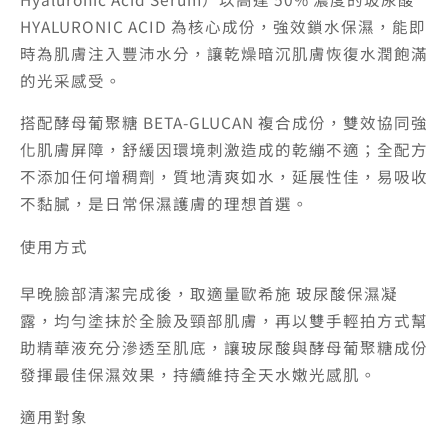
HYALURONIC ACID 為核心成份，強效鎖水保濕，能即
時為肌膚注入豐沛水分，讓乾燥暗沉肌膚恢復水潤飽滿
的光采感受。
搭配酵母葡聚糖 BETA-GLUCAN 複合成份，雙效協同強
化肌膚屏障，舒緩因環境刺激造成的乾繃不適；全配方
不添加任何增稠劑，質地清爽如水，延展性佳，易吸收
不黏膩，是日常保濕護膚的理想首選。
使用方式
早晚臉部清潔完成後，取適量歐希施 玻尿酸保濕凝
露，均勻塗抹於全臉及頸部肌膚，再以雙手輕拍方式幫
助精華液充分滲透至肌底，讓玻尿酸與酵母葡聚糖成份
發揮最佳保濕效果，持續維持全天水嫩光感肌。
適用對象