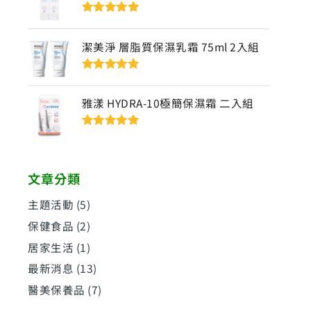
評分
5
滿分
5
潔美淨 層脂質保濕乳霜 75ml 2入組
評分
5
滿分
5
雅漾 HYDRA-10極簡保濕霜 二入組
評分
5
滿分
5
文章分類
主題活動
(5)
保健食品
(2)
居家生活
(1)
最新消息
(13)
醫美保養品
(7)