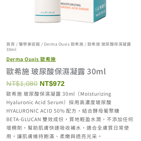
首頁
/
醫學美容館
/
Derma Ouxis 歐希施
/ 歐希施 玻尿酸保濕凝露
30ml
Derma Ouxis 歐希施
歐希施 玻尿酸保濕凝露 30ml
原
目
NT$
1,080
NT$
972
始
前
歐希施 玻尿酸保濕凝露 30ml（Moisturizing
價
價
Hyaluronic Acid Serum）採用高濃度玻尿酸
格：
格：
HYALURONIC ACID 50% 配方，結合酵母葡聚糖
NT$1,080。
NT$972。
BETA-GLUCAN 雙效成份，質地輕盈水潤，不添加任何
增稠劑，幫助肌膚快速吸收補水，適合全膚質日常使
用，讓肌膚維持飽滿、柔嫩與透亮光采。