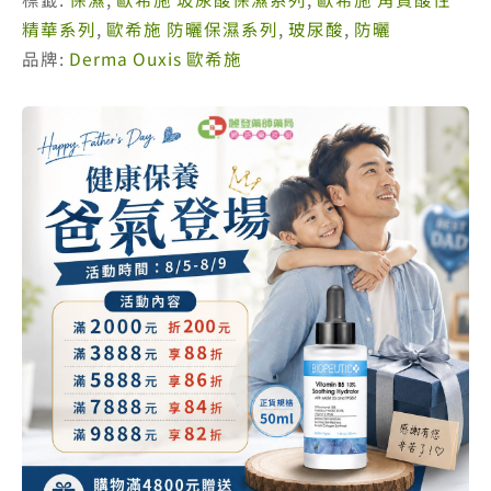
尿
精華系列
,
歐希施 防曬保濕系列
,
玻尿酸
,
防曬
酸
品牌:
Derma Ouxis 歐希施
保
濕
凝
露
30ml
數
量