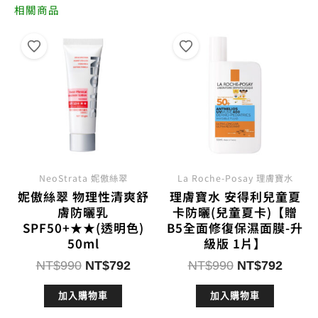
相關商品
NeoStrata 妮傲絲翠
La Roche-Posay 理膚寶水
妮傲絲翠 物理性清爽舒
理膚寶水 安得利兒童夏
膚防曬乳
卡防曬(兒童夏卡)【贈
SPF50+★★(透明色)
B5全面修復保濕面膜-升
50ml
級版 1片】
原
目
原
目
NT$
990
NT$
792
NT$
990
NT$
792
始
前
始
前
加入購物車
加入購物車
價
價
價
價
格：
格：
格：
格：