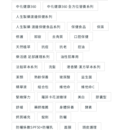
中化健康360
中化健康360 全方位營養系列
人生製藥渡邊保健系列
人生製藥 渡邊保健食品系列
保健食品
保濕
修護
卸妝
去角質
口腔保健
天然植萃
抗痘
抗老
控油
樂活適 足部護理系列
油性肌專用
法鉑草本系列
洗髮
港香蘭 漢方草本系列
潔顏
熟齡保養
玻尿酸
益生菌
精華液
組合包
維他命
維他命C
緊緻彈力
羅菲卡花波糖球
美白
膠囊型
舒緩
藥師推薦
身體保養
酵素
鈣質補充
錠劑
防曬
防曬係數SPF50+防曬乳
面膜
頭皮護理