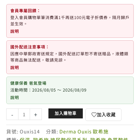
會員專屬回饋：
登入會員購物單筆消費滿1千再送100元電子折價券，隔月歸戶
並生效。
說明
國外配送注意事項：
因應中華郵政寄送規定，國外配送訂單恕不寄送贈品，液體類
等商品無法配送，敬請見諒。
說明
健康保養 爸氣登場
活動時間：2026/08/05 ～ 2026/08/09
說明
歐
-
+
加入購物車
加入收藏
希
施
貨號:
Ouxis14
分類:
Derma Ouxis 歐希施
玻
標籤:
保濕
,
歐希施 玻尿酸保濕系列
,
歐希施 角質酸性