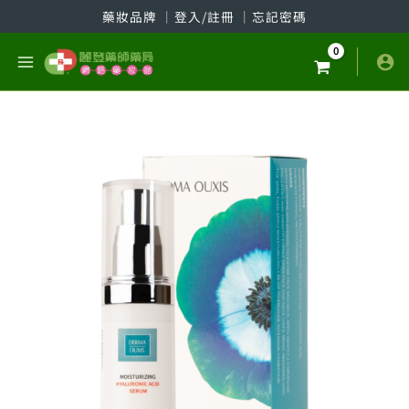
跳
藥妝品牌
│
登入/註冊
│
忘記密碼
至
主
要
內
容