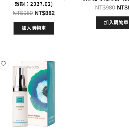
效期：2027.02)
原
NT$
980
NT$
原
目
NT$
980
NT$
882
始
始
前
價
加入購物車
價
價
加入購物車
格：
格：
格：
NT$
NT$980。
NT$882。