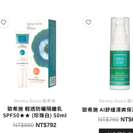
熱
銷
度
排
序
Derma Ouxis 歐希施
Derma Ouxis 
歐希施 輕透防曬隔離乳
歐希施 AI舒緩清爽保濕
SPF50★★ (珍珠白) 50ml
原
NT$
760
NT$
原
目
NT$
880
NT$
792
始
始
前