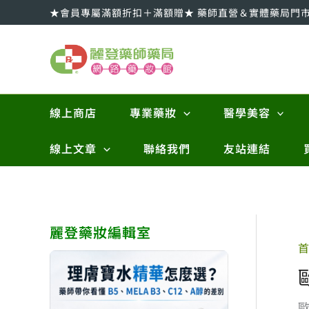
跳
★會員專屬滿額折扣＋滿額贈★ 藥師直營＆實體藥局門
至
主
要
內
容
線上商店
專業藥妝
醫學美容
線上文章
聯絡我們
友站連結
麗登藥妝編輯室