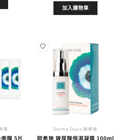
價
價
價
加入購物車
格：
格：
格：
760。
NT$684。
NT$880。
NT$792。
歐希施
Derma Ouxis 歐希施
面膜 5片
歐希施 玻尿酸保濕凝露 100ml