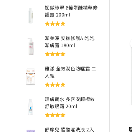
妮傲絲翠 β葡聚醣精華修
護露 200ml
評分
5
滿分
5
潔美淨 安撫修護AI泡泡
潔膚露 180ml
評分
5
滿分
5
雅漾 全效潤色防曬霜 二
入組
評分
5
滿分
5
理膚寶水 多容安超極效
舒敏眼霜 20ml
評分
5
滿分
5
舒摩兒 醋酸灌洗液 2入