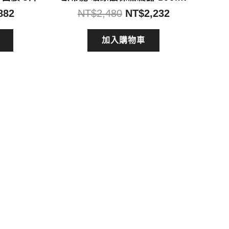
目
原
目
882
NT$
2,480
NT$
2,232
前
始
前
價
價
價
加入購物車
格：
格：
格：
980。
NT$882。
NT$2,480。
NT$2,232。