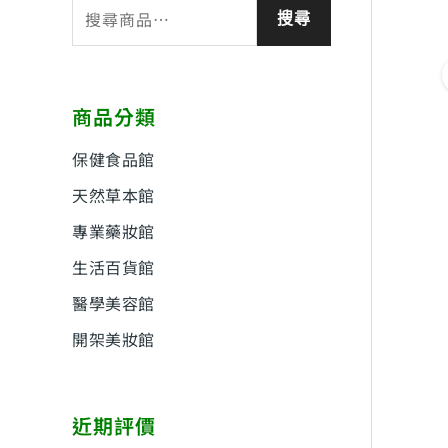
搜
搜尋
尋
關
鍵
商品分類
字
:
保健食品館
天然草本館
專業藥妝館
生活百貨館
醫學美容館
開架美妝館
近期評價