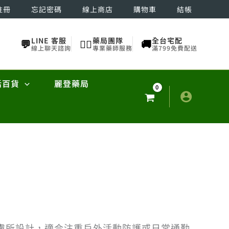
註冊
忘記密碼
線上商店
購物車
結帳
LINE 客服
藥局團隊
全台宅配
💬
👨‍⚕️
🚚
線上聊天諮詢
專業藥師服務
滿799免費配送
活百貨
麗登藥局
膚所設計，適合注重戶外活動防護或日常通勤