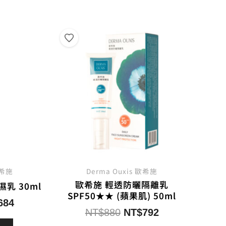
歐希施
Derma Ouxis 歐希施
歐希施 輕透防曬隔離乳
乳 30ml
SPF50★★ (蘋果肌) 50ml
目
684
原
目
NT$
880
NT$
792
前
始
前