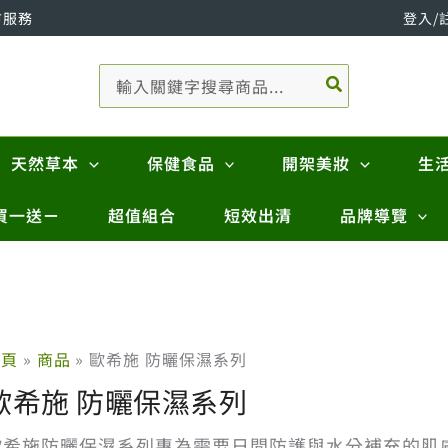
市服務
登入/
搜
尋：
天然草本
保健食品
開架美妝
生
買一送ㄧ
超值組合
短效出清
品牌導覽
首頁
商品
歐希施 防曬保濕系列
歐希施 防曬保濕系列
歐希施防曬保濕系列專為需要日間防護與水分補充的肌