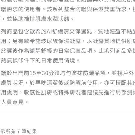
防曬需求的使用者。該系列整合防曬與保濕雙重訴求，
項，並協助維持肌膚水潤狀態。
系列商品包含歐希施AI舒緩清爽保濕乳，質地輕盈不黏
使用；另有歐希施玻尿酸保濕凝露，以凝露質地提供肌
或於曬後作為鎮靜舒緩的日常保養品項。此系列商品多
濕熱氣候條件下的日常使用情境。
建議於出門前15至30分鐘均勻塗抹防曬品項，並視戶
人膚質狀況，於早晚清潔後或防曬前使用，亦可搭配其
使用說明，敏感性肌膚或特殊膚況者建議先進行局部測
業人員意見。
依
示所有 7 筆結果