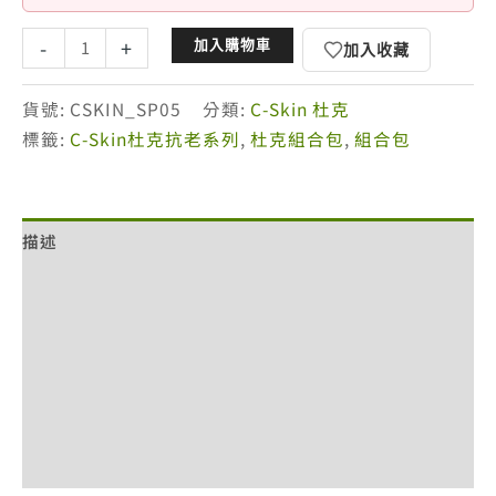
杜
-
+
加入購物車
加入收藏
克
賦
貨號:
CSKIN_SP05
分類:
C-Skin 杜克
活
標籤:
C-Skin杜克抗老系列
,
杜克組合包
,
組合包
亮
白
組
描述
(義
賣
額外資訊
組)
數
評價 (0)
量
退換貨政策
網站服務條款
付款方式說明