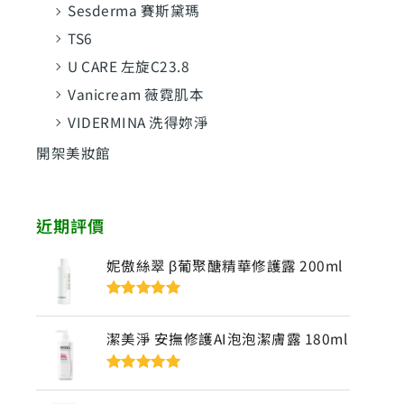
Sesderma 賽斯黛瑪
TS6
U CARE 左旋C23.8
Vanicream 薇霓肌本
VIDERMINA 洗得妳淨
開架美妝館
近期評價
妮傲絲翠 β葡聚醣精華修護露 200ml
評分
5
滿分
5
潔美淨 安撫修護AI泡泡潔膚露 180ml
評分
5
滿分
5