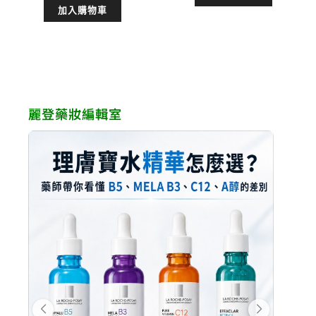
加入購物車
價
價
格：
格
格：
格：
NT$15,000。
NT
NT$12,100。
NT$8,000。
麗登藥妝編輯室