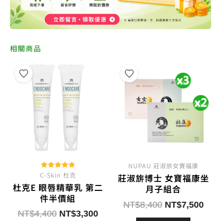
相關商品
NUPAU 莊淑旂女寶福康
C-Skin 杜克
評分
莊淑旂博士 女寶福康坐
5.00
杜克E 眼唇精華乳 第二
滿分 5
月子組合
件半價組
原
目
NT$
8,400
NT$
7,500
原
目
NT$
4,400
NT$
3,300
始
前