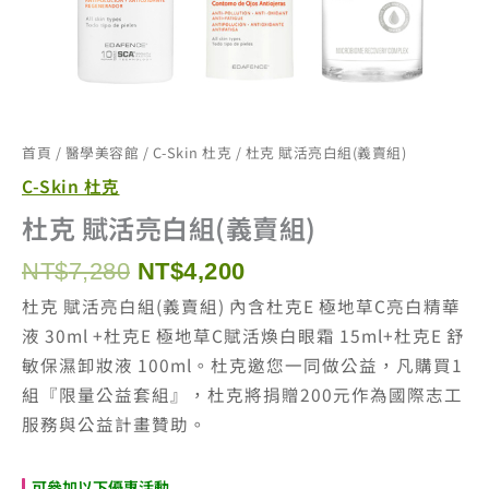
首頁
/
醫學美容館
/
C-Skin 杜克
/ 杜克 賦活亮白組(義賣組)
C-Skin 杜克
杜克 賦活亮白組(義賣組)
原
目
NT$
7,280
NT$
4,200
始
前
杜克 賦活亮白組(義賣組) 內含杜克E 極地草C亮白精華
價
價
液 30ml +杜克E 極地草C賦活煥白眼霜 15ml+杜克E 舒
格：
格：
敏保濕卸妝液 100ml。杜克邀您一同做公益，凡購買1
NT$7,280。
NT$4,200。
組『限量公益套組』，杜克將捐贈200元作為國際志工
服務與公益計畫贊助。
可參加以下優惠活動