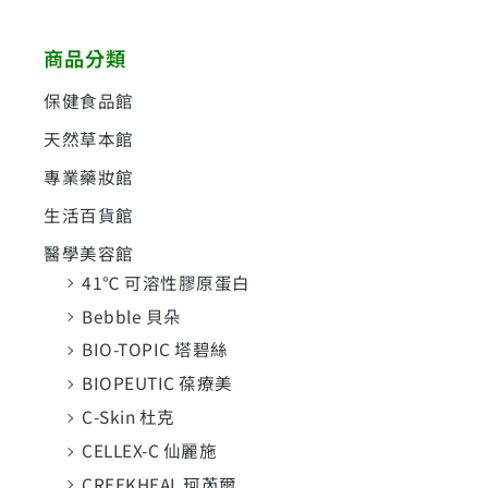
關
鍵
商品分類
字
:
保健食品館
天然草本館
專業藥妝館
生活百貨館
醫學美容館
41℃ 可溶性膠原蛋白
Bebble 貝朵
BIO-TOPIC 塔碧絲
BIOPEUTIC 葆療美
C-Skin 杜克
CELLEX-C 仙麗施
CREEKHEAL 珂芮爾