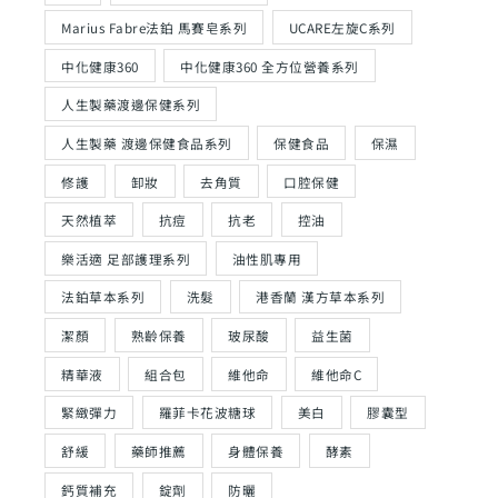
Marius Fabre法鉑 馬賽皂系列
UCARE左旋C系列
中化健康360
中化健康360 全方位營養系列
人生製藥渡邊保健系列
人生製藥 渡邊保健食品系列
保健食品
保濕
修護
卸妝
去角質
口腔保健
天然植萃
抗痘
抗老
控油
樂活適 足部護理系列
油性肌專用
法鉑草本系列
洗髮
港香蘭 漢方草本系列
潔顏
熟齡保養
玻尿酸
益生菌
精華液
組合包
維他命
維他命C
緊緻彈力
羅菲卡花波糖球
美白
膠囊型
舒緩
藥師推薦
身體保養
酵素
鈣質補充
錠劑
防曬