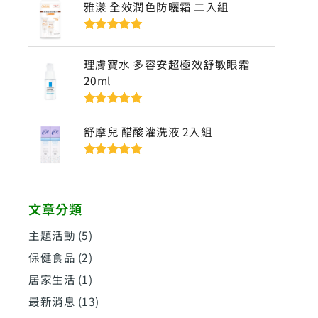
雅漾 全效潤色防曬霜 二入組
評分
5
滿分
5
理膚寶水 多容安超極效舒敏眼霜
20ml
評分
5
滿分
5
舒摩兒 醋酸灌洗液 2入組
評分
5
滿分
5
文章分類
主題活動
(5)
保健食品
(2)
居家生活
(1)
最新消息
(13)