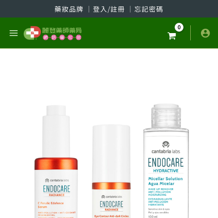
跳
藥妝品牌
│
登入/註冊
│
忘記密碼
至
主
要
內
容