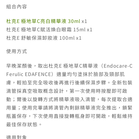
組合內容
杜克E 極地草C亮白精華液 30ml
x1
杜克E 極地草C賦活煥白眼霜 15ml x1
杜克E 舒敏保濕卸妝液 100ml x1
使用方式
早晚潔顏後，取出杜克E 極地草C精華液（Endocare-C
Ferulic EDAFENCE）適量均勻塗抹於臉部及頸部肌
膚，輕拍至完全吸收後再進行後續保濕步驟。全新包裝
滴管採真空吸取概念設計，第一次使用時按壓即可啟
動；爾後以旋轉方式將精華液吸入滴管，每次提取合適
用量；使用完畢請將滴管內剩餘精華液完全推出，鎖緊
瓶蓋保存，下次使用直接旋轉瓶身即可開啟，輕鬆維持
最佳保存狀態。
適用對象