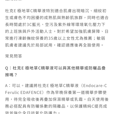
杜克E 極地草C精華液特別適合肌膚出現暗沉、細紋初
生或膚色不均困擾的成熟肌與熟齡肌族群，同時也適合
長時間處於3C藍光、空污及紫外線等環境氧化壓力下
的上班族與戶外活動人士。對於希望加強肌膚屏障、日
常進行凍齡撫紋保養的35歲以上女性尤為推薦；敏弱
肌膚者建議先於局部試用，確認適應後再全臉使用。
常見問答
Q：杜克E 極地草C精華液可以與其他精華或防曬品疊
擦嗎？
A：可以。建議將杜克E 極地草C精華液（Endocare-C
Ferulic EDAFENCE）作為早晚保養第一道精華步驟使
用，待完全吸收後再疊加保濕精華或乳霜。白天使用後
務必搭配具有防曬係數的隔離品，以保護精純C提亮成
效並強化全日抗氧化防護力。