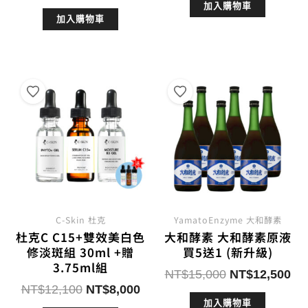
始
前
加入購物車
價
價
加入購物車
價
價
格：
格：
格：
格：
NT$8,400。
NT$
NT$4,400。
NT$3,300。
C-Skin 杜克
YamatoEnzyme 大和酵素
杜克C C15+雙效美白色
大和酵素 大和酵素原液
修淡斑組 30ml +贈
買5送1 (新升級)
3.75ml組
原
目
NT$
15,000
NT$
12,500
原
目
NT$
12,100
NT$
8,000
始
前
始
前
加入購物車
價
價