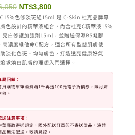
原
目
6,050
NT$
3,800
始
前
C15%色修淡斑組15ml 是 C-Skin 杜克品牌專
價
價
膚色設計的精華液組合，內含杜克C精華液15%
格：
格：
l、亮白修護加強劑15ml，並贈送保濕B5凝膠
NT$6,050。
NT$3,800。
l。高濃度維他命C配方，適合所有型態肌膚使
幫助淡化色斑、均勻膚色，打造透亮健康好氣
是追求煥白肌膚的理想入門選擇。
專屬回饋：
會員購物單筆消費滿1千再送100元電子折價券，隔月歸
生效。
配送注意事項：
中華郵政寄送規定，國外配送訂單恕不寄送贈品，液體
商品無法配送，敬請見諒。