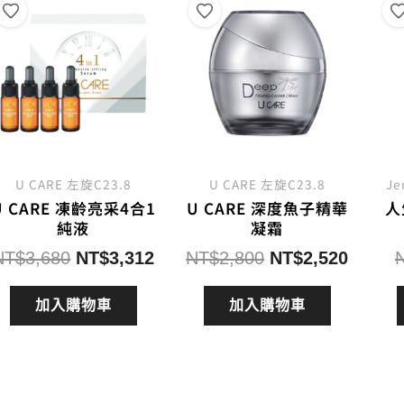
U CARE 左旋C23.8
U CARE 左旋C23.8
J
U CARE 凍齡亮采4合1
U CARE 深度魚子精華
人
純液
凝霜
原
目
原
目
NT$
3,680
NT$
3,312
NT$
2,800
NT$
2,520
始
前
始
前
價
價
價
價
加入購物車
加入購物車
格：
格：
格：
格：
NT$3,680。
NT$3,312。
NT$2,800。
NT$2,