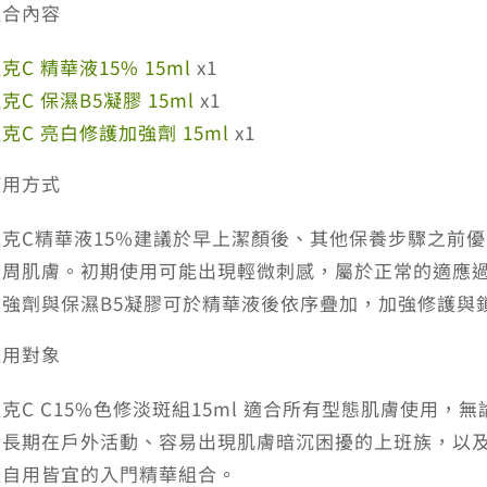
組合內容
克C 精華液15% 15ml
x1
克C 保濕B5凝膠 15ml
x1
克C 亮白修護加強劑 15ml
x1
使用方式
杜克C精華液15%建議於早上潔顏後、其他保養步驟之前
眼周肌膚。初期使用可能出現輕微刺感，屬於正常的適應
加強劑與保濕B5凝膠可於精華液後依序疊加，加強修護與
適用對象
杜克C C15%色修淡斑組15ml 適合所有型態肌膚使用
合長期在戶外活動、容易出現肌膚暗沉困擾的上班族，以
禮自用皆宜的入門精華組合。