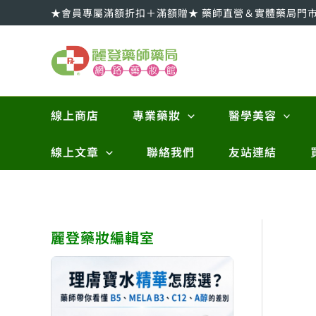
跳
★會員專屬滿額折扣＋滿額贈★ 藥師直營＆實體藥局門
至
主
要
內
容
線上商店
專業藥妝
醫學美容
線上文章
聯絡我們
友站連結
麗登藥妝編輯室