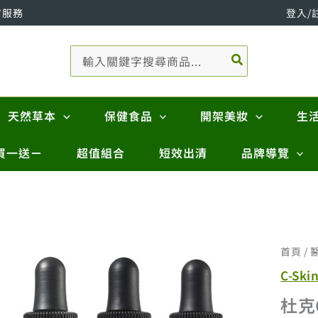
市服務
登入/
搜
尋：
天然草本
保健食品
開架美妝
生
買一送ㄧ
超值組合
短效出清
品牌導覽
首頁
/
C-Ski
杜克