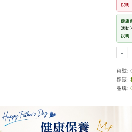
說明
健康
活動時
說明
杜
-
克
C
貨號:
C15%
標籤:
色
品牌:
修
淡
斑
組
15ml