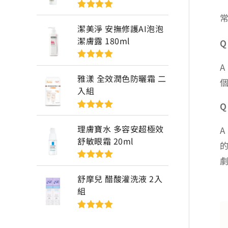
評分
5
滿分
5
潔美淨 安撫修護AI泡泡
潔膚露 180ml
Q
評分
5
滿分
5
雅漾 全效潤色防曬霜 二
入組
評分
5
滿分
5
理膚寶水 多容安超極效
舒敏眼霜 20ml
評分
5
滿分
5
舒摩兒 醋酸灌洗液 2入
組
評分
5
滿分
5