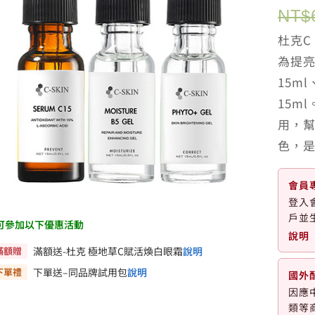
NT$
杜克C 
為提亮
15m
15m
用，
色，
會員
登入
戶並
可參加以下優惠活動
說明
滿額贈
滿額送-杜克 極地草C賦活煥白眼霜
說明
下單禮
下單送–同品牌試用包
說明
國外
因應
類等