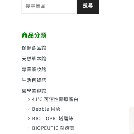
搜
搜尋
尋
關
鍵
商品分類
字
:
保健食品館
天然草本館
專業藥妝館
生活百貨館
醫學美容館
41℃ 可溶性膠原蛋白
Bebble 貝朵
BIO-TOPIC 塔碧絲
BIOPEUTIC 葆療美