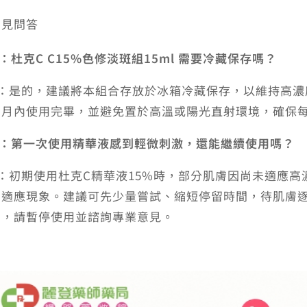
常見問答
：杜克C C15%色修淡斑組15ml 需要冷藏保存嗎？
A：是的，建議將本組合存放於冰箱冷藏保存，以維持高濃
個月內使用完畢，並避免置於高溫或陽光直射環境，確保
Q：第一次使用精華液感到輕微刺激，還能繼續使用嗎？
A：初期使用杜克C精華液15%時，部分肌膚因尚未適應
的適應現象。建議可先少量嘗試、縮短停留時間，待肌膚
劇，請暫停使用並諮詢專業意見。