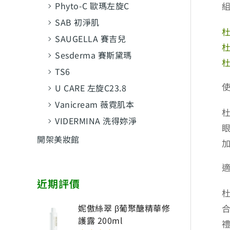
Phyto-C 歐瑪左旋C
SAB 初淨肌
杜
SAUGELLA 賽吉兒
杜
Sesderma 賽斯黛瑪
杜
TS6
U CARE 左旋C23.8
Vanicream 薇霓肌本
VIDERMINA 洗得妳淨
開架美妝館
近期評價
妮傲絲翠 β葡聚醣精華修
護露 200ml