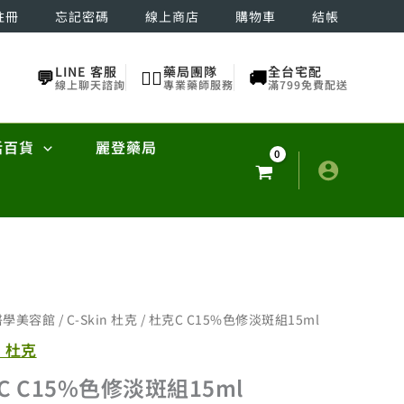
註冊
忘記密碼
線上商店
購物車
結帳
LINE 客服
藥局團隊
全台宅配
💬
👨‍⚕️
🚚
線上聊天諮詢
專業藥師服務
滿799免費配送
活百貨
麗登藥局
醫學美容館
/
C-Skin 杜克
/ 杜克C C15%色修淡斑組15ml
n 杜克
C C15%色修淡斑組15ml