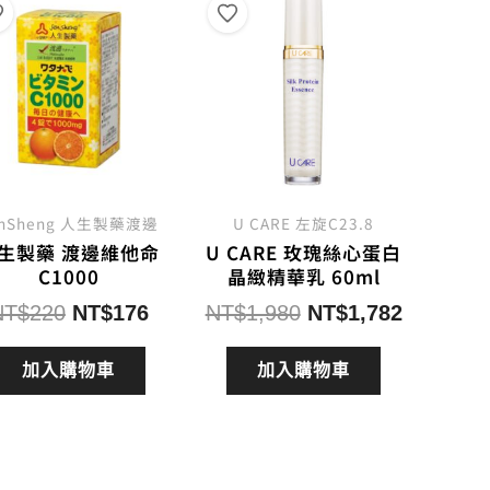
enSheng 人生製藥渡邊
U CARE 左旋C23.8
生製藥 渡邊維他命
U CARE 玫瑰絲心蛋白
C1000
晶緻精華乳 60ml
原
目
原
目
NT$
220
NT$
176
NT$
1,980
NT$
1,782
始
前
始
前
價
價
價
價
加入購物車
加入購物車
格：
格：
格：
格：
520。
NT$220。
NT$176。
NT$1,980。
NT$1,7