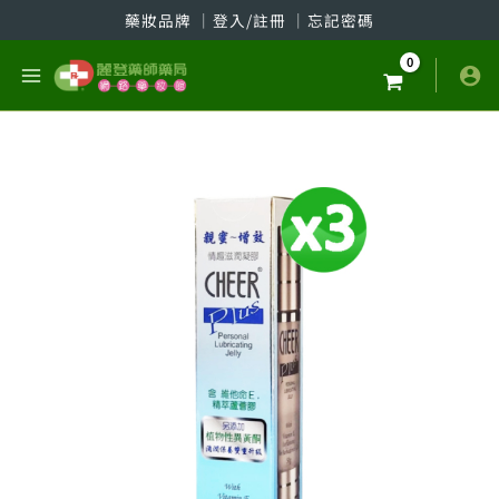
跳
藥妝品牌
│
登入/註冊
│
忘記密碼
至
主
要
內
容