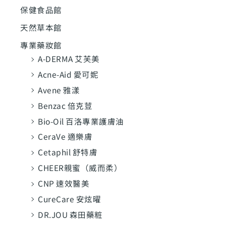
:
保健食品館
天然草本館
專業藥妝館
A-DERMA 艾芙美
Acne-Aid 愛可妮
Avene 雅漾
Benzac 倍克荳
Bio-Oil 百洛專業護膚油
CeraVe 適樂膚
Cetaphil 舒特膚
CHEER親蜜（威而柔）
CNP 速效醫美
CureCare 安炫曜
DR.JOU 森田藥粧