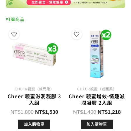
相關商品
CHEER親蜜（威而柔）
CHEER親蜜（威而柔）
Cheer 親蜜滋潤凝膠 3
Cheer 親蜜增效-情趣滋
入組
潤凝膠 2入組
原
目
原
目
NT$
1,800
NT$
1,530
NT$
1,400
NT$
1,218
始
前
始
前
加入購物車
加入購物車
價
價
價
價