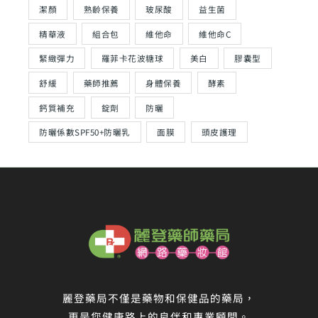
潔顏
熟齡保養
玻尿酸
益生菌
精華液
組合包
維他命
維他命C
緊緻彈力
羅菲卡花波糖球
美白
膠囊型
舒緩
藥師推薦
身體保養
酵素
鈣質補充
錠劑
防曬
防曬係數SPF50+防曬乳
面膜
頭皮護理
麗登藥局不僅是藥物和保健品的藥局，
更是您健康路上的良伴和專業顧問。