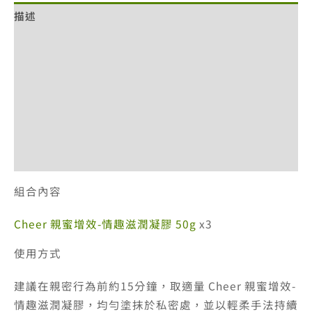
描述
潤
凝
額外資訊
膠
3
評價 (0)
入
退換貨政策
組
數
網站服務條款
量
付款方式說明
組合內容
Cheer 親蜜增效-情趣滋潤凝膠 50g
x3
使用方式
建議在親密行為前約15分鐘，取適量 Cheer 親蜜增效-
情趣滋潤凝膠，均勻塗抹於私密處，並以輕柔手法持續