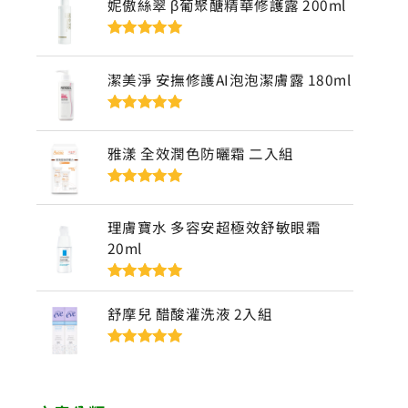
妮傲絲翠 β葡聚醣精華修護露 200ml
評分
5
滿分
5
潔美淨 安撫修護AI泡泡潔膚露 180ml
評分
5
滿分
5
雅漾 全效潤色防曬霜 二入組
評分
5
滿分
5
理膚寶水 多容安超極效舒敏眼霜
20ml
評分
5
滿分
5
舒摩兒 醋酸灌洗液 2入組
評分
5
滿分
5