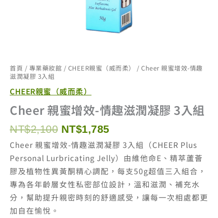
首頁
/
專業藥妝館
/
CHEER親蜜（威而柔）
/ Cheer 親蜜增效-情趣
滋潤凝膠 3入組
CHEER親蜜（威而柔）
Cheer 親蜜增效-情趣滋潤凝膠 3入組
原
目
NT$
2,100
NT$
1,785
始
前
Cheer 親蜜增效-情趣滋潤凝膠 3入組（CHEER Plus
價
價
Personal Lurbricating Jelly）由維他命E、精萃蘆薈
格：
格：
膠及植物性異黃酮精心調配，每支50g超值三入組合，
NT$2,100。
NT$1,785。
專為各年齡層女性私密部位設計，溫和滋潤、補充水
分，幫助提升親密時刻的舒適感受，讓每一次相處都更
加自在愉悅。