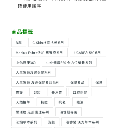
確使用順序
商品標籤
B群
C-Skin杜克抗老系列
Marius Fabre法鉑 馬賽皂系列
UCARE左旋C系列
中化健康360
中化健康360 全方位營養系列
人生製藥渡邊保健系列
人生製藥 渡邊保健食品系列
保健食品
保濕
修護
卸妝
去角質
口腔保健
天然植萃
抗痘
抗老
控油
樂活適 足部護理系列
油性肌專用
法鉑草本系列
洗髮
港香蘭 漢方草本系列