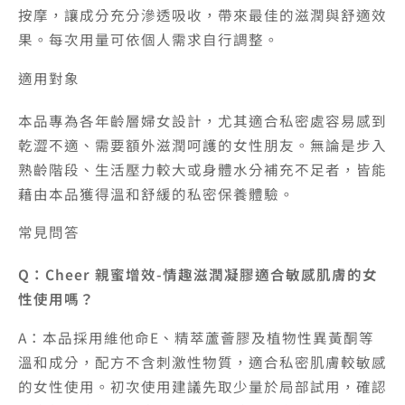
按摩，讓成分充分滲透吸收，帶來最佳的滋潤與舒適效
果。每次用量可依個人需求自行調整。
適用對象
本品專為各年齡層婦女設計，尤其適合私密處容易感到
乾澀不適、需要額外滋潤呵護的女性朋友。無論是步入
熟齡階段、生活壓力較大或身體水分補充不足者，皆能
藉由本品獲得溫和舒緩的私密保養體驗。
常見問答
Q：Cheer 親蜜增效-情趣滋潤凝膠適合敏感肌膚的女
性使用嗎？
A：本品採用維他命E、精萃蘆薈膠及植物性異黃酮等
溫和成分，配方不含刺激性物質，適合私密肌膚較敏感
的女性使用。初次使用建議先取少量於局部試用，確認