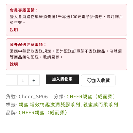
會員專屬回饋：
登入會員購物單筆消費滿1千再送100元電子折價券，隔月歸戶
並生效。
說明
國外配送注意事項：
因應中華郵政寄送規定，國外配送訂單恕不寄送贈品，液體類
等商品無法配送，敬請見諒。
說明
Cheer
-
+
加入購物車
加入收藏
親
蜜
貨號:
Cheer_SP06
分類:
CHEER親蜜（威而柔）
增
標籤:
親蜜 增效情趣滋潤凝膠系列
,
親蜜威而柔系列
效-
品牌:
CHEER親蜜（威而柔）
情
趣
滋