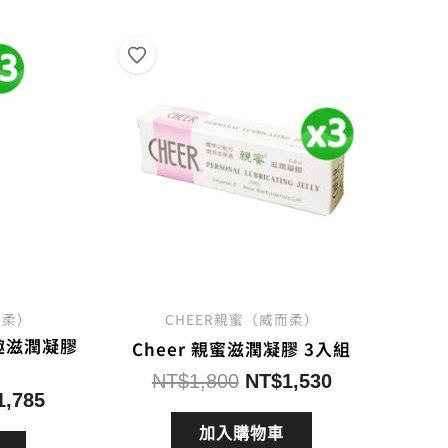
而柔）
CHEER親蜜（威而柔）
情趣滋潤凝膠
Cheer 親蜜滋潤凝膠 3入組
原
目
NT$
1,800
NT$
1,530
目
1,785
始
前
前
價
價
加入購物車