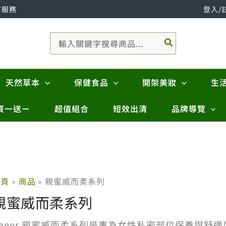
市服務
登入/
搜
尋：
天然草本
保健食品
開架美妝
生
買一送ㄧ
超值組合
短效出清
品牌導覽
首頁
商品
親蜜威而柔系列
親蜜威而柔系列
Cheer 親蜜威而柔系列是專為女性私密部位保養與舒