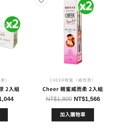
而柔）
CHEER親蜜（威而柔）
膠 2入組
Cheer 親蜜威而柔 2入組
目
原
目
1,044
NT$
1,800
NT$
1,566
前
始
前
價
價
價
加入購物車
格：
格：
格：
1,200。
NT$1,044。
NT$1,800。
NT$1,566。