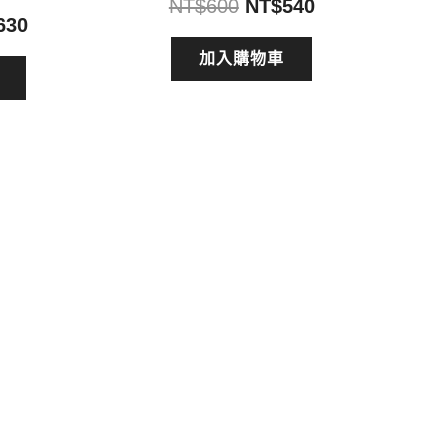
原
目
NT$
600
NT$
540
目
630
始
前
前
價
價
加入購物車
價
格：
格：
格：
NT$600。
NT$540。
700。
NT$630。