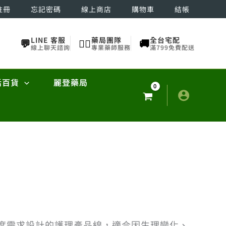
註冊
忘記密碼
線上商店
購物車
結帳
LINE 客服
藥局團隊
全台宅配
💬
👨‍⚕️
🚚
線上聊天諮詢
專業藥師服務
滿799免費配送
活百貨
麗登藥局
適度需求設計的護理產品線，適合因生理變化、