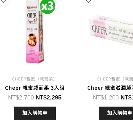
CHEER親蜜（威而柔）
CHEER親蜜（威
Cheer 親蜜威而柔 3入組
Cheer 親蜜滋潤凝
原
目
原
NT$
2,700
NT$
2,295
NT$
1,200
NT$
始
前
始
價
價
價
加入購物車
加入購物車
格：
格：
格：
NT$2,700。
NT$2,295。
NT$