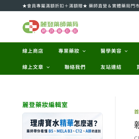
跳
★會員專屬滿額折扣＋滿額贈★ 藥師直營＆實體藥局門
至
主
要
內
容
線上商店
專業藥妝
醫學美容
線上文章
聯絡我們
友站連結
麗登藥妝編輯室