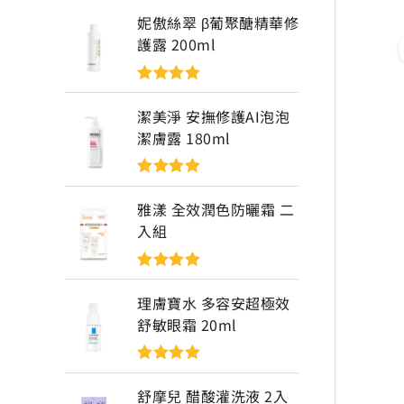
妮傲絲翠 β葡聚醣精華修
護露 200ml
評分
5
滿分
5
潔美淨 安撫修護AI泡泡
潔膚露 180ml
評分
5
滿分
5
雅漾 全效潤色防曬霜 二
入組
評分
5
滿分
5
理膚寶水 多容安超極效
舒敏眼霜 20ml
評分
5
滿分
5
舒摩兒 醋酸灌洗液 2入