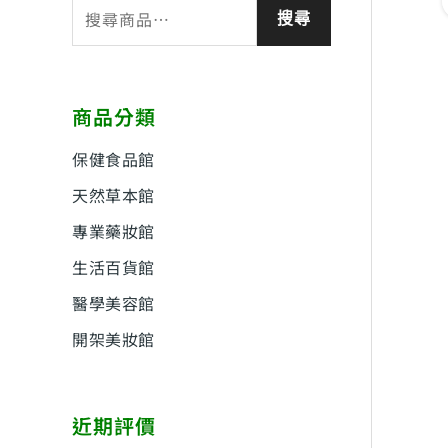
搜
搜尋
尋
關
鍵
商品分類
字
:
保健食品館
天然草本館
專業藥妝館
生活百貨館
醫學美容館
開架美妝館
近期評價