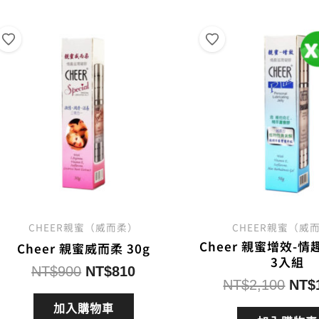
CHEER親蜜（威而柔）
CHEER親蜜（威
Cheer 親蜜增效-
Cheer 親蜜威而柔 30g
3入組
原
目
NT$
900
NT$
810
原
NT$
2,100
NT$
始
前
始
價
價
加入購物車