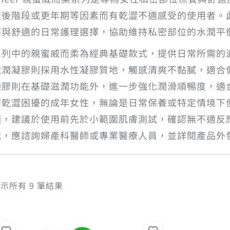
產後階段或更年期等因素而有乾澀不適感受的使用者。
澤與舒適的日常護理選擇，協助維持私密部位的水潤平
系列中的親蜜威而柔為經典基礎款式，提供日常所需的
滋潤凝膠則採用水性凝膠質地，觸感清爽不黏膩，適合
凝膠則在基礎滋潤功能外，進一步強化潤滑順暢度，適
密乾澀困擾的成年女性，無論是日常保養或特定情境下
項，建議於使用前先於小範圍肌膚測試，確認無不適反
況，應諮詢婦產科醫師或專業醫療人員，並詳閱產品外
依
示所有 9 筆結果
熱
銷
度
排
序