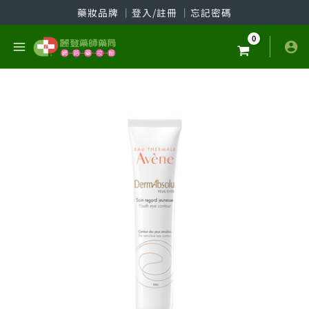
跳
藥妝品牌
│
登入/註冊
│
忘記密碼
至
主
要
內
容