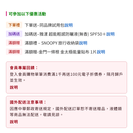
可參加以下優惠活動
下單禮
下單送–同品牌試用包
說明
加碼送
加碼送–雅漾 超能輕感防曬液(無香) SPF50＋
說明
滿額贈
滿額禮 – SNOOPY 旅行收納袋
說明
滿額贈
滿額贈-金門一條根 金太極能量貼布 1片
說明
會員專屬回饋：
登入會員購物單筆消費滿1千再送100元電子折價券，隔月歸戶
並生效。
說明
國外配送注意事項：
因應中華郵政寄送規定，國外配送訂單恕不寄送贈品，液體類
等商品無法配送，敬請見諒。
說明