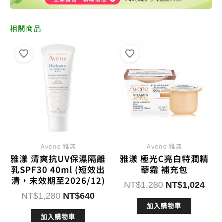
相關商品
Avene 雅漾
Avene 雅漾
雅漾 清爽抗UV保濕隔離
雅漾 極光C亮白特潤精
乳SPF30 40ml (短效出
華霜 補充包
清，末效期至2026/12)
原
目
NT$
1,280
NT$
1,024
原
目
NT$
1,280
NT$
640
始
前
始
前
加入購物車
價
價
加入購物車
價
價
格：
格：