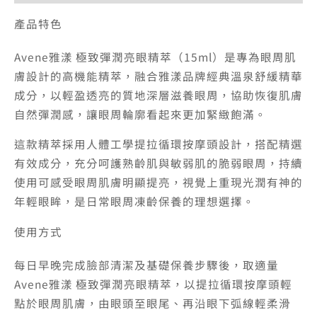
效
產品特色
期
至
Avene雅漾 極致彈潤亮眼精萃（15ml）是專為眼周肌
2026/11)
膚設計的高機能精萃，融合雅漾品牌經典溫泉舒緩精華
數
成分，以輕盈透亮的質地深層滋養眼周，協助恢復肌膚
量
自然彈潤感，讓眼周輪廓看起來更加緊緻飽滿。
這款精萃採用人體工學提拉循環按摩頭設計，搭配精選
有效成分，充分呵護熟齡肌與敏弱肌的脆弱眼周，持續
使用可感受眼周肌膚明顯提亮，視覺上重現光潤有神的
年輕眼眸，是日常眼周凍齡保養的理想選擇。
使用方式
每日早晚完成臉部清潔及基礎保養步驟後，取適量
Avene雅漾 極致彈潤亮眼精萃，以提拉循環按摩頭輕
點於眼周肌膚，由眼頭至眼尾、再沿眼下弧線輕柔滑