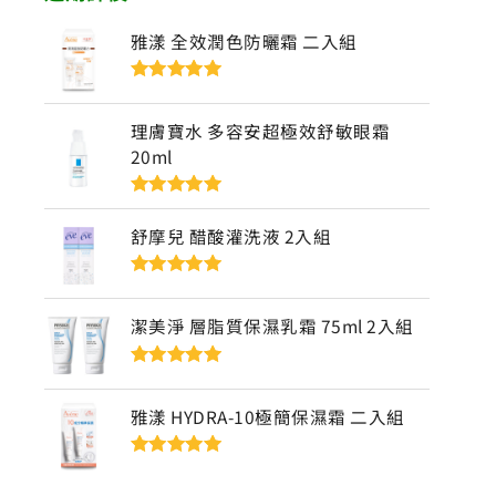
雅漾 全效潤色防曬霜 二入組
評分
5
滿分
5
理膚寶水 多容安超極效舒敏眼霜
20ml
評分
5
滿分
5
舒摩兒 醋酸灌洗液 2入組
評分
5
滿分
5
潔美淨 層脂質保濕乳霜 75ml 2入組
評分
5
滿分
5
雅漾 HYDRA-10極簡保濕霜 二入組
評分
5
滿分
5