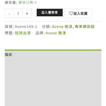
庫存量:
庫存只剩 2
雅
-
+
加入購物車
加入收藏
漾
極
貨號:
Avene149-1
分類:
Avene 雅漾
,
專業藥妝館
致
標籤:
短效出清
品牌:
Avene 雅漾
彈
潤
亮
描述
眼
精
額外資訊
萃
15ml
評價 (0)
(短
退換貨政策
效
出
網站服務條款
清，
付款方式說明
末