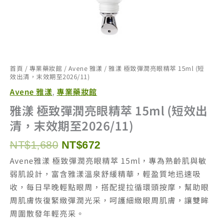
首頁
/
專業藥妝館
/
Avene 雅漾
/ 雅漾 極致彈潤亮眼精萃 15ml (短
效出清，末效期至2026/11)
Avene 雅漾
專業藥妝館
,
雅漾 極致彈潤亮眼精萃 15ml (短效出
清，末效期至2026/11)
原
目
NT$
1,680
NT$
672
始
前
Avene雅漾 極致彈潤亮眼精萃 15ml，專為熟齡肌與敏
價
價
弱肌設計，富含雅漾溫泉舒緩精華，輕盈質地迅速吸
格：
格：
收，每日早晚輕點眼周，搭配提拉循環頭按摩，幫助眼
NT$1,680。
NT$672。
周肌膚恢復緊緻彈潤光采，呵護細緻眼周肌膚，讓雙眸
周圍散發年輕亮采。