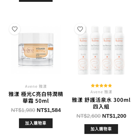
格：
格：
NT$1,280。
NT$
NT$1,280。
NT$640。
Avene 雅漾
Avene 雅漾
評分
雅漾 極光C亮白特潤精
5.00
雅漾 舒護活泉水 300ml
滿分 5
華霜 50ml
四入組
原
目
NT$
1,980
NT$
1,584
原
目
NT$
2,600
NT$
1,200
始
前
始
前
加入購物車
價
價
加入購物車
價
價
格：
格：
格：
格：