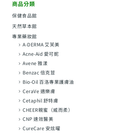
商品分類
字
:
保健食品館
天然草本館
專業藥妝館
A-DERMA 艾芙美
Acne-Aid 愛可妮
Avene 雅漾
Benzac 倍克荳
Bio-Oil 百洛專業護膚油
CeraVe 適樂膚
Cetaphil 舒特膚
CHEER親蜜（威而柔）
CNP 速效醫美
CureCare 安炫曜