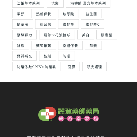
法鉑草本系列
洗髮
港香蘭 漢方草本系列
潔顏
熟齡保養
玻尿酸
益生菌
精華液
組合包
維他命
維他命C
緊緻彈力
羅菲卡花波糖球
美白
膠囊型
舒緩
藥師推薦
身體保養
酵素
鈣質補充
錠劑
防曬
防曬係數SPF50+防曬乳
面膜
頭皮護理