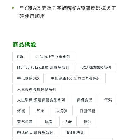
早C晚A怎麼做？藥師解析A醇濃度選擇與正
確使用順序
商品標籤
B群
C-Skin杜克抗老系列
Marius Fabre法鉑 馬賽皂系列
UCARE左旋C系列
中化健康360
中化健康360 全方位營養系列
人生製藥渡邊保健系列
人生製藥 渡邊保健食品系列
保健食品
保濕
修護
卸妝
去角質
口腔保健
天然植萃
抗痘
抗老
控油
樂活適 足部護理系列
油性肌專用