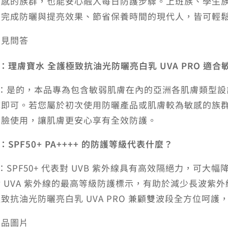
敏感的族群，也能安心融入每日防護步驟。上班族、學生
步完成防曬與提亮效果、節省保養時間的現代人，皆可輕
常見問答
：理膚寶水 全護極致抗油光防曬亮白乳 UVA PRO 適
A：是的，本品專為包含敏弱肌膚在內的亞洲各肌膚類型
抹即可。若您屬於初次使用防曬產品或肌膚較為敏感的族
全臉使用，讓肌膚更安心享有全效防護。
：SPF50+ PA++++ 的防護等級代表什麼？
：SPF50+ 代表對 UVB 紫外線具有高效隔絕力，可大幅
對 UVA 紫外線的最高等級防護標示，有助於減少長波紫
極致抗油光防曬亮白乳 UVA PRO 兼顧雙波段全方位呵
商品圖片