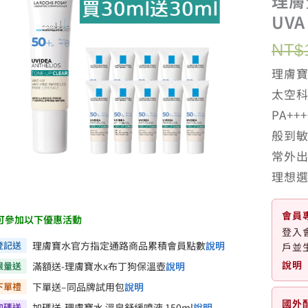
理膚
UVA
NT$
理膚寶
太空科
PA+
般到
常外
理想
會員
可參加以下優惠活動
登入
登記送
理膚寶水官方指定通路商品累積會員點數
說明
戶並
說明
限量送
滿額送-理膚寶水x布丁狗保溫壺
說明
下單禮
下單送–同品牌試用包
說明
國外
加碼送
加碼送-理膚寶水 溫泉舒緩噴液 150ml
說明