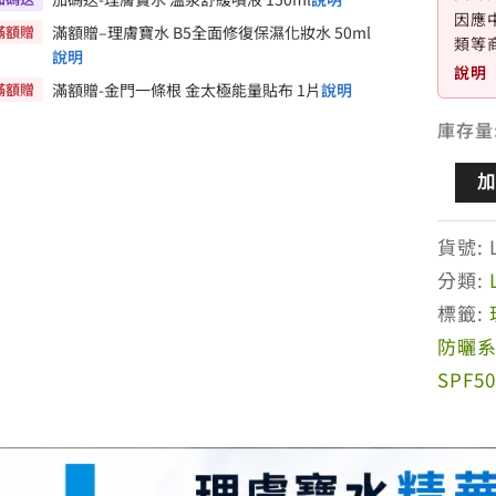
因應
滿額贈
滿額贈–理膚寶水 B5全面修復保濕化妝水 50ml
類等
說明
說明
滿額贈
滿額贈-金門一條根 金太極能量貼布 1片
說明
庫存量
理
膚
寶
貨號:
水
分類:
全
標籤:
護
防曬
極
SPF5
致
抗
油
光