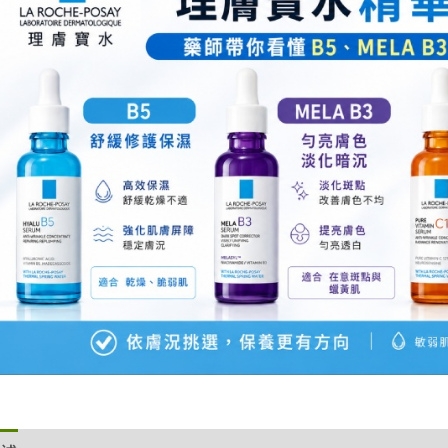
防
曬
亮
白
乳
UVA
PRO
買
30ml
送
30ml
數
量