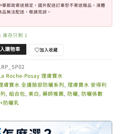
中華郵政寄送規定，國外配送訂單恕不寄送贈品，液體
商品無法配送，敬請見諒。
:
庫存只剩 1
加入購物車
加入收藏
LRP_SP02
La Roche-Posay 理膚寶水
理膚寶水 全護臉部防曬系列
,
理膚寶水 安得利
系列
,
組合包
,
美白
,
藥師推薦
,
防曬
,
防曬係數
0+防曬乳