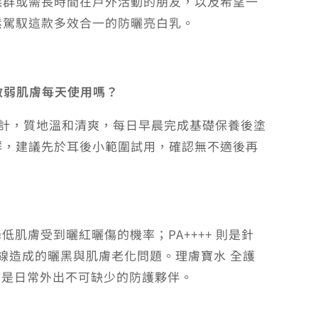
族群或需長時間在戶外活動的朋友，以及希望一
鬆駕馭這款多效合一的防曬亮白乳。
合敏弱肌膚每天使用嗎？
設計，質地溫和清爽，每日早晨完成基礎保養後塗
群，建議先於耳後小範圍試用，確認無不適後再
降低肌膚受到曬紅曬傷的機率；PA++++ 則是針
外線造成的曬黑與肌膚老化問題。理膚寶水 全護
護，是日常外出不可缺少的防護夥伴。