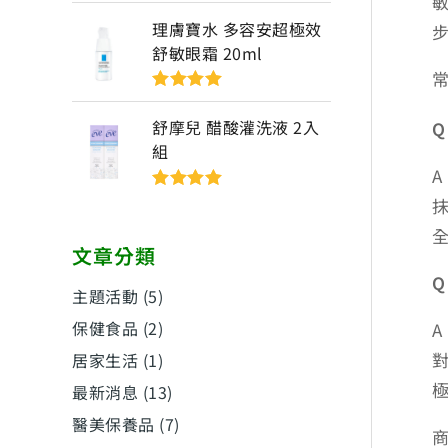
評分
5
滿分
5
理膚寶水 多容安超極效
舒敏眼霜 20ml
評分
5
滿分
5
舒摩兒 醋酸灌洗液 2入
Q
組
評分
5
滿分
5
文章分類
Q
主題活動
(5)
保健食品
(2)
A
居家生活
(1)
最新消息
(13)
醫美保養品
(7)