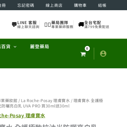
註冊
忘記密碼
線上商店
購物車
結帳
LINE 客服
藥局團隊
全台宅配
💬
👨‍⚕️
🚚
線上聊天諮詢
專業藥師服務
滿799免費配送
活百貨
麗登藥局
專業藥妝館
/
La Roche-Posay 理膚寶水
/ 理膚寶水 全護極
防曬亮白乳 UVA PRO 買30ml送30ml
oche-Posay 理膚寶水