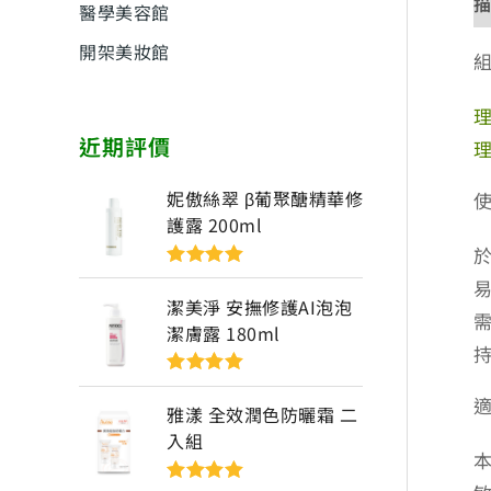
醫學美容館
開架美妝館
理
近期評價
理
妮傲絲翠 β葡聚醣精華修
護露 200ml
評分
5
滿分
5
潔美淨 安撫修護AI泡泡
潔膚露 180ml
評分
5
滿分
5
雅漾 全效潤色防曬霜 二
入組