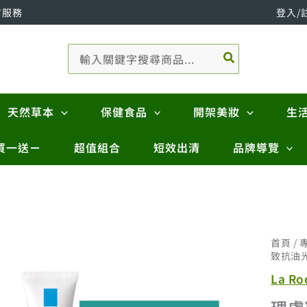
市服務
登入/
搜
尋：
天然草本
保健食品
開架美妝
生
買一送ㄧ
超值組合
短效出清
品牌導覽
首頁
/
致抗油光
La R