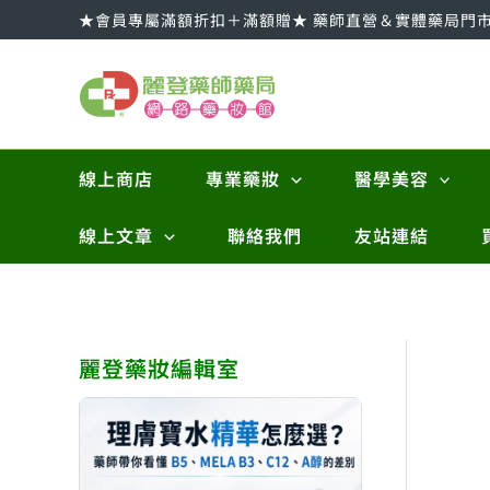
跳
★會員專屬滿額折扣＋滿額贈★ 藥師直營＆實體藥局門
至
主
要
內
容
線上商店
專業藥妝
醫學美容
線上文章
聯絡我們
友站連結
麗登藥妝編輯室