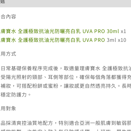
描述
額外資訊
評價 (0)
退換貨政策
網站服務條款
組合內容
膚寶水 全護極致抗油光防曬亮白乳 UVA PRO 30ml
x1
膚寶水 全護極致抗油光防曬亮白乳 UVA PRO
3ml x10
使用方式
於日常基礎保養程序完成後，取適量理膚寶水 全護極致抗油光
易受陽光照射的頸部、耳側等部位，確保每個角落都獲得充分
需補妝，可搭配粉餅或蜜粉，讓妝感更自然透亮持久。長時間
持穩定防護力。
適用對象
本品採清爽控油質地配方，特別適合亞洲一般肌膚到敏弱