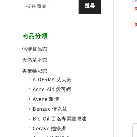
搜
搜尋
尋
關
鍵
商品分類
字
:
保健食品館
天然草本館
專業藥妝館
A-DERMA 艾芙美
Acne-Aid 愛可妮
Avene 雅漾
Benzac 倍克荳
Bio-Oil 百洛專業護膚油
CeraVe 適樂膚