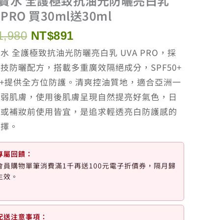
寶水 全護極致抗油光防曬亮白乳
 PRO 買30ml送30ml
原
目
1,980
NT$
891
始
前
水 全護極致抗油光防曬亮白乳 UVA PRO，採
價
價
技防曬配方，搭載多重廣效隔絕成分，SPF50+
格：
格：
+++提供全方位防護。清爽控油質地，適合亞洲一
NT$1,980。
NT$891。
敏弱肌膚，使用後肌膚呈現自然提亮好氣色，日
出或補妝前使用皆宜，是追求輕透亮白防護感的
選擇。
專屬回饋：
會員購物單筆消費滿1千再送100元電子折價券，隔月歸
生效。
配送注意事項：