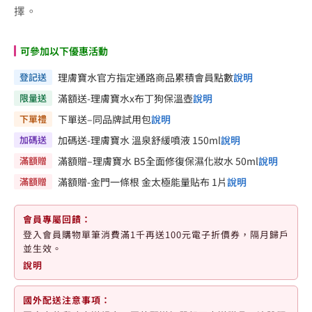
擇。
可參加以下優惠活動
登記送
理膚寶水官方指定通路商品累積會員點數
說明
限量送
滿額送-理膚寶水x布丁狗保溫壺
說明
下單禮
下單送–同品牌試用包
說明
加碼送
加碼送-理膚寶水 溫泉舒緩噴液 150ml
說明
滿額贈
滿額贈–理膚寶水 B5全面修復保濕化妝水 50ml
說明
滿額贈
滿額贈-金門一條根 金太極能量貼布 1片
說明
會員專屬回饋：
登入會員購物單筆消費滿1千再送100元電子折價券，隔月歸戶
並生效。
說明
國外配送注意事項：