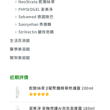
NeoStrata 妮傲絲翠
PHYSIOGEL 潔美淨
Sebamed 德國施巴
Sooryehan 秀雅韓
StriVectin 皺效奇蹟
生活百貨館
醫學美容館
開架美妝館
近期評價
妮傲絲翠 β葡聚醣精華修護露 200ml
評分
5
滿分
5
潔美淨 安撫修護AI泡泡潔膚露 180ml