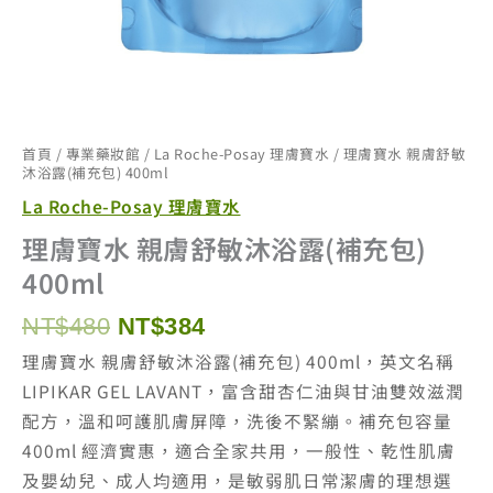
首頁
/
專業藥妝館
/
La Roche-Posay 理膚寶水
/ 理膚寶水 親膚舒敏
沐浴露(補充包) 400ml
La Roche-Posay 理膚寶水
理膚寶水 親膚舒敏沐浴露(補充包)
400ml
原
目
NT$
480
NT$
384
始
前
理膚寶水 親膚舒敏沐浴露(補充包) 400ml，英文名稱
價
價
LIPIKAR GEL LAVANT，富含甜杏仁油與甘油雙效滋潤
格：
格：
配方，溫和呵護肌膚屏障，洗後不緊繃。補充包容量
NT$480。
NT$384。
400ml 經濟實惠，適合全家共用，一般性、乾性肌膚
及嬰幼兒、成人均適用，是敏弱肌日常潔膚的理想選