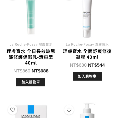
La Roche-Posay 理膚寶水
La Roche-Posay 理膚寶水
理膚寶水 全日長效玻尿
理膚寶水 全面舒痕修復
酸修護保濕乳-清爽型
凝膠 40ml
40ml
原
目
NT$
680
NT$
544
原
目
NT$
860
NT$
688
始
前
始
前
加入購物車
價
價
加入購物車
價
價
格：
格：
格：
格：
NT$680。
NT$5
NT$860。
NT$688。