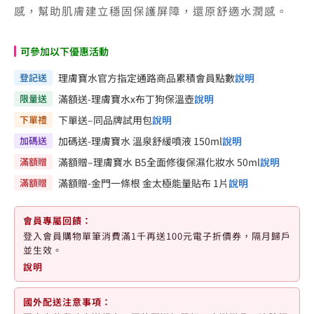
感，幫助肌膚建立穩固保護屏障，還原舒適水潤感。
可參加以下優惠活動
登記送
理膚寶水官方指定通路商品累積會員點數
說明
限量送
滿額送-理膚寶水x布丁狗保溫壺
說明
下單禮
下單送–同品牌試用包
說明
加碼送
加碼送-理膚寶水 溫泉舒緩噴液 150ml
說明
滿額贈
滿額贈–理膚寶水 B5全面修復保濕化妝水 50ml
說明
滿額贈
滿額贈-金門一條根 金太極能量貼布 1片
說明
會員專屬回饋：
登入會員購物單筆消費滿1千再送100元電子折價券，隔月歸戶
並生效。
說明
國外配送注意事項：