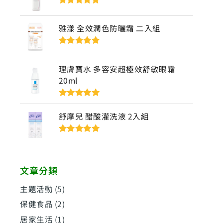
評分
5
滿分
5
雅漾 全效潤色防曬霜 二入組
評分
5
滿分
5
理膚寶水 多容安超極效舒敏眼霜
20ml
評分
5
滿分
5
舒摩兒 醋酸灌洗液 2入組
評分
5
滿分
5
文章分類
主題活動
(5)
保健食品
(2)
居家生活
(1)