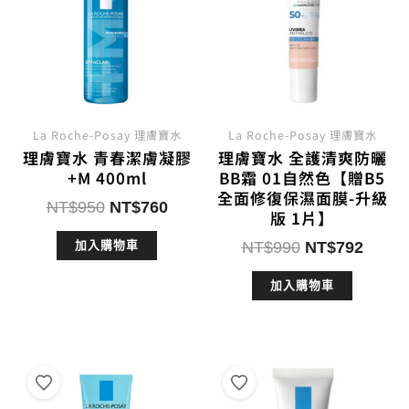
La Roche-Posay 理膚寶水
La Roche-Posay 理膚寶水
理膚寶水 青春潔膚凝膠
理膚寶水 全護清爽防曬
+M 400ml
BB霜 01自然色【贈B5
全面修復保濕面膜-升級
原
目
NT$
950
NT$
760
版 1片】
始
前
原
目
NT$
990
NT$
792
加入購物車
價
價
始
前
格：
格：
加入購物車
價
價
NT$950。
NT$760。
格：
格：
NT$990。
NT$7