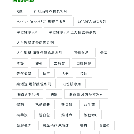
B群
C-Skin杜克抗老系列
Marius Fabre法鉑 馬賽皂系列
UCARE左旋C系列
中化健康360
中化健康360 全方位營養系列
人生製藥渡邊保健系列
人生製藥 渡邊保健食品系列
保健食品
保濕
修護
卸妝
去角質
口腔保健
天然植萃
抗痘
抗老
控油
樂活適 足部護理系列
油性肌專用
法鉑草本系列
洗髮
港香蘭 漢方草本系列
潔顏
熟齡保養
玻尿酸
益生菌
精華液
組合包
維他命
維他命C
緊緻彈力
羅菲卡花波糖球
美白
膠囊型