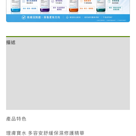
精
華
30ml
數
量
描述
額外資訊
評價 (1)
退換貨政策
網站服務條款
付款方式說明
產品特色
理膚寶水 多容安舒緩保濕修護精華