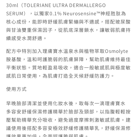
30ml（TOLERIANE ULTRA DERMALLERGO
SERUM），以獨家0.1% Neurosensine™神經胜肽為
核心成份，能即時舒緩肌膚緊繃與不適感，搭配玻尿酸
與甘油雙重保濕因子，從肌底深層鎖水，讓敏弱肌膚持
續感受水潤舒適。
配方中特別加入理膚寶水溫泉水與植物萃取Osmolyte
胺基酸，溫和呵護脆弱的肌膚屏障，幫助肌膚維持最佳
平衡狀態。質地輕盈易吸收，適合一般敏感肌與極度敏
感肌日常使用，為肌膚打造全天候舒緩防護力。
使用方式
早晚臉部清潔並使用化妝水後，取每次一滴理膚寶水
多容安舒緩保濕修護精華於臉部及頸部，以指腹輕輕按
壓幫助精華充分吸收，避免過度摩擦刺激敏感肌膚。建
議使用後搭配多容安極效舒緩修護精華乳，舒緩保濕修
護效果更加倍，全面呵護脆弱肌膚。