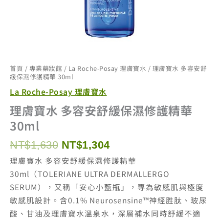
首頁
/
專業藥妝館
/
La Roche-Posay 理膚寶水
/ 理膚寶水 多容安舒
緩保濕修護精華 30ml
La Roche-Posay 理膚寶水
理膚寶水 多容安舒緩保濕修護精華
30ml
原
目
NT$
1,630
NT$
1,304
始
前
理膚寶水 多容安舒緩保濕修護精華
價
價
30ml（TOLERIANE ULTRA DERMALLERGO
格：
格：
SERUM），又稱「安心小藍瓶」，專為敏感肌與極度
NT$1,630。
NT$1,304。
敏感肌設計。含0.1% Neurosensine™神經胜肽、玻尿
酸、甘油及理膚寶水溫泉水，深層補水同時舒緩不適