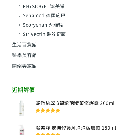
PHYSIOGEL 潔美淨
Sebamed 德國施巴
Sooryehan 秀雅韓
StriVectin 皺效奇蹟
生活百貨館
醫學美容館
開架美妝館
近期評價
妮傲絲翠 β葡聚醣精華修護露 200ml
評分
5
滿分
5
潔美淨 安撫修護AI泡泡潔膚露 180ml