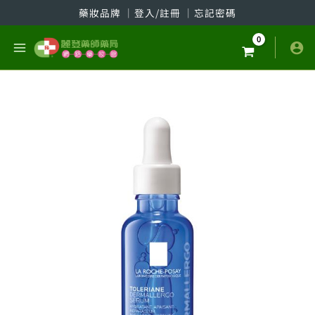
跳
藥妝品牌
│
登入/註冊
│
忘記密碼
至
主
要
內
容