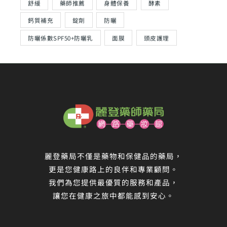
舒緩
藥師推薦
身體保養
酵素
鈣質補充
錠劑
防曬
防曬係數SPF50+防曬乳
面膜
頭皮護理
麗登藥局不僅是藥物和保健品的藥局，
更是您健康路上的良伴和專業顧問。
我們為您提供最優質的服務和產品，
讓您在健康之旅中都能感到安心。