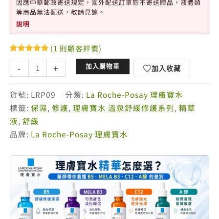
因應中華郵政寄送規定，國外配送訂單恕不寄送贈品，液體類
等商品無法配送，敬請見諒。
說明
(
1
則顧客評價)
評分
1
5.00
理
-
+
/ 5，已有
加入購物車
加入收藏
位顧客進
膚
行評分
寶
貨號:
LRP09
分類:
La Roche-Posay 理膚寶水
水
標籤:
保濕
,
修護
,
理膚寶水 溫泉舒緩修護系列
,
精華
多
液
,
舒緩
容
品牌:
La Roche-Posay 理膚寶水
安
舒
緩
保
濕
修
護