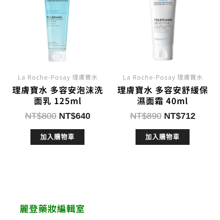
La Roche-Posay 理膚寶水
La Roche-Posay 理膚寶水
理膚寶水 多容安泡沫洗
理膚寶水 多容安舒緩保
面乳 125ml
濕面霜 40ml
原
目
原
目
NT$
800
NT$
640
NT$
890
NT$
712
始
前
始
前
加入購物車
加入購物車
價
價
價
價
格：
格：
格：
格：
NT$800。
NT$640。
NT$890。
NT$7
麗登藥妝編輯室