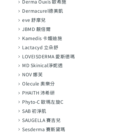
Derma Ouxis 歐希施
Dermacurel德美凱
eve 舒摩兒
JBMD 靚倍爾
Kamedis 卡媚迪施
Lactacyd 立朵舒
LOVEISDERMA 愛斯德瑪
MD Skinical淨妮透
NOV 娜芙
Olecule 奧樂分
PHAITH 沛希研
Phyto-C 歐瑪左旋C
SAB 初淨肌
SAUGELLA 賽吉兒
Sesderma 賽斯黛瑪