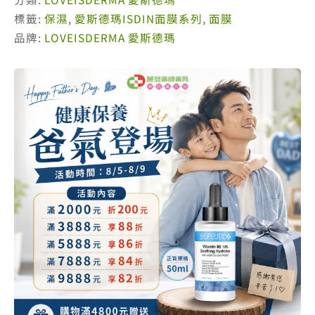
B5
標籤:
保濕
,
愛斯德瑪ISDIN面膜系列
,
面膜
保
品牌:
LOVEISDERMA 愛斯德瑪
濕
凝
凍
面
膜
500ml
數
量