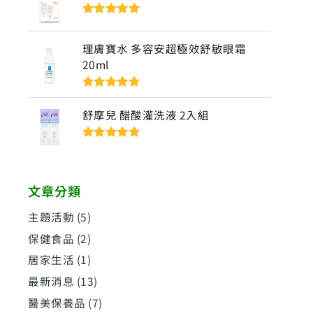
評分
5
滿分
5
理膚寶水 多容安超極效舒敏眼霜
20ml
評分
5
滿分
5
舒摩兒 醋酸灌洗液 2入組
評分
5
滿分
5
文章分類
主題活動
(5)
保健食品
(2)
居家生活
(1)
最新消息
(13)
醫美保養品
(7)