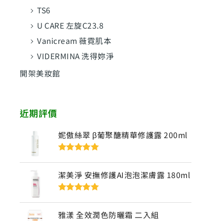
TS6
U CARE 左旋C23.8
Vanicream 薇霓肌本
VIDERMINA 洗得妳淨
開架美妝館
近期評價
妮傲絲翠 β葡聚醣精華修護露 200ml
評分
5
滿分
5
潔美淨 安撫修護AI泡泡潔膚露 180ml
評分
5
滿分
5
雅漾 全效潤色防曬霜 二入組