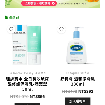
相關商品
La Roche-Posay 理膚寶水
Cetaphil 舒特膚
理膚寶水 全日長效玻尿
舒特膚 溫和潔膚乳
酸修護保濕乳-潤澤型
236ml
50ml
原
目
NT$
490
NT$
392
原
目
NT$
1,070
NT$
856
始
前
始
前
加入購物車
價
價