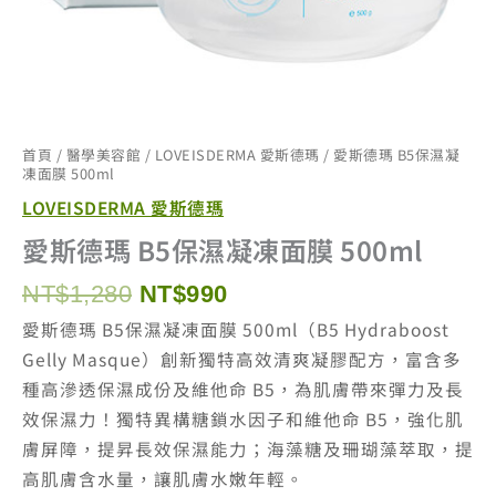
首頁
/
醫學美容館
/
LOVEISDERMA 愛斯德瑪
/ 愛斯德瑪 B5保濕凝
凍面膜 500ml
LOVEISDERMA 愛斯德瑪
愛斯德瑪 B5保濕凝凍面膜 500ml
原
目
NT$
1,280
NT$
990
始
前
愛斯德瑪 B5保濕凝凍面膜 500ml（B5 Hydraboost
價
價
Gelly Masque）創新獨特高效清爽凝膠配方，富含多
格：
格：
種高滲透保濕成份及維他命 B5，為肌膚帶來彈力及長
NT$1,280。
NT$990。
效保濕力！獨特異構糖鎖水因子和維他命 B5，強化肌
膚屏障，提昇長效保濕能力；海藻糖及珊瑚藻萃取，提
高肌膚含水量，讓肌膚水嫩年輕。