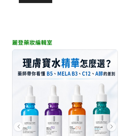
格：
格：
NT$1,998。
NT$
NT$860。
NT$688。
麗登藥妝編輯室