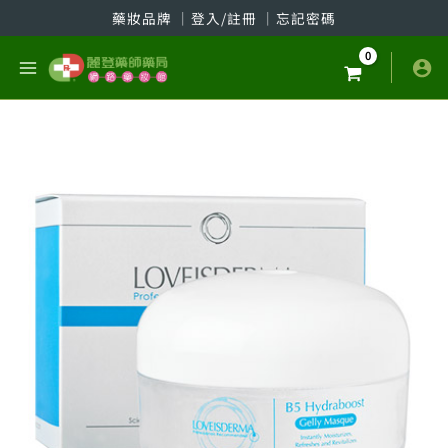
跳
藥妝品牌
│
登入/註冊
│
忘記密碼
至
主
要
內
容