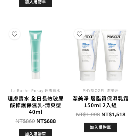
加入購物車
價
價
格：
格：
格：
格：
NT$490。
NT$3
NT$1,070。
NT$856。
La Roche-Posay 理膚寶水
PHYSIOGEL 潔美淨
理膚寶水 全日長效玻尿
潔美淨 層脂質保濕乳霜
酸修護保濕乳-清爽型
150ml 2入組
40ml
原
目
NT$
1,998
NT$
1,518
原
目
NT$
860
NT$
688
始
前
始
前
加入購物車
價
價
加入購物車
價
價
格：
格：