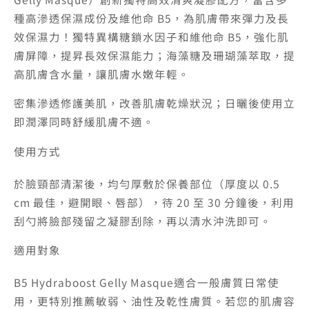
種高滲透保濕成份及維他命 B5，為肌膚帶來彈力及長
效保濕力！獨特異構糖鎖水因子和維他命 B5，強化肌
膚屏障，提昇長效保濕能力；海藻糖及珊瑚藻萃取，提
高肌膚含水量，讓肌膚水嫩年輕。
密集滲透修護美肌，改善肌膚乾燥狀況；日曬後使用立
即潤澤同時舒緩肌膚不適。
使用方式
於臉頸部清潔後，均勻厚敷於保養部位（厚度以 0.5
cm 最佳，避開眼、唇部），待 20 至 30 分鐘後，利用
刮勺將臉部殘留之凝膠刮除，再以清水沖洗即可。
適用對象
B5 Hydraboost Gelly Masque適合一般膚質日常使
用，更特別推薦敏弱、油性及乾性膚質。若您的肌膚容