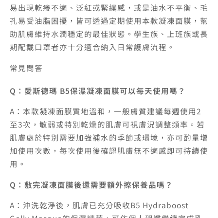
易出現乾癢不適、泛紅或緊繃感，或是油水不平衡、毛
孔易受油脂困擾，皆可透過定期使用本款凝凍面膜，幫
助肌膚維持水潤穩定的最佳狀態。學生族、上班族或長
期配戴口罩者亦十分適合納入日常護膚流程。
常見問答
Q：愛斯德瑪 B5保濕凝凍面膜可以每天使用嗎？
A：本款凝凍面膜質地溫和，一般膚質建議每週使用2
至3次，敏弱或特別乾燥的肌膚可視膚況調整頻率。若
肌膚處於特別需要加強補水的季節或環境，亦可酌量增
加使用次數，每次使用後確認肌膚無不適感即可持續使
用。
Q：敷完凝凍面膜後還需要額外擦保養品嗎？
A：沖洗乾淨後，肌膚已充分吸收B5 Hydraboost