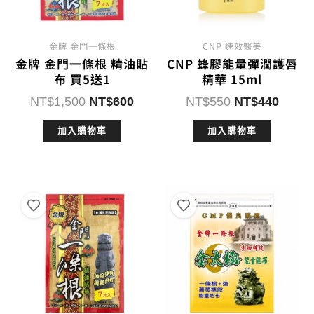
金牌 金門一條根
CNP 速效醫美
金牌 金門一條根 精油貼
CNP 蜂膠能量彈潤護唇
布 買5送1
精華 15ml
原
目
原
目
NT$
1,500
NT$
600
NT$
550
NT$
440
始
前
始
前
加入購物車
加入購物車
價
價
價
價
格：
格：
格：
格：
NT$1,500。
NT$600。
NT$550。
NT$4