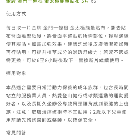
金牌 金門一條根 金太極能量貼布 5片
x6
使用方式
每日取一片金牌 金門一條根 金太極能量貼布，撕去貼
布背面離型紙後，將膏面平整貼於所需部位，輕壓邊緣
使其服貼。如需加強效果，建議洗澡後皮膚清潔乾燥時
再行貼用，可提升植萃成分的滲透舒緩力；若感不適或
需更換，可於6至8小時後取下，替換新片繼續使用。
適用對象
本品適合需要日常活動力保養的成年族群，包含長時間
站立的服務業人員、熱愛登山健行或球類運動的運動愛
好者，以及長期久坐辦公導致肩頸腰背感到緊繃的上班
族。注意：皮膚潰瘍破損時不宜貼用；2歲以下兒童使
用前請先諮詢醫師或藥師，以確保安全。
常見問答