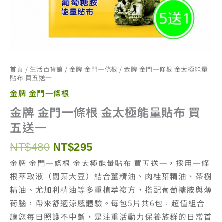
首頁
/
生活百貨館
/
金牌 金門一條根
/ 金牌 金門一條根 金太極能量
貼布 買五送一
金牌 金門一條根
金牌 金門一條根 金太極能量貼布 買
五送一
原
目
NT$
480
NT$
295
始
前
金牌 金門一條根 金太極能量貼布 買五送一，採用一條
價
價
根萃取液（闊葉大豆）結合薑精油、肉桂葉精油、茶樹
格：
格：
精油、尤加利精油等多重植萃複方，搭配葡萄糖胺與薄
NT$480。
NT$295。
荷腦，帶來舒適涼感體驗。每包5片共6包，超值組合
讓您每日照護不中斷，是注重活動力保養族群的日常首