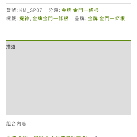
行評分
貨號:
KM_SP07
分類:
金牌 金門一條根
標籤:
提神
,
金牌金門一條根
品牌:
金牌 金門一條根
描述
額外資訊
評價 (1)
退換貨政策
網站服務條款
付款方式說明
組合內容