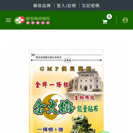
跳
藥妝品牌
│
登入/註冊
│
忘記密碼
至
主
要
內
容