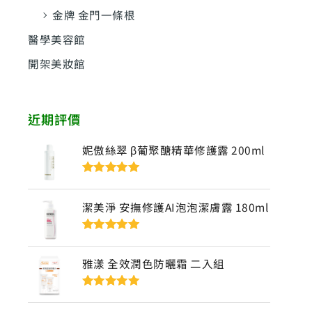
金牌 金門一條根
醫學美容館
開架美妝館
近期評價
妮傲絲翠 β葡聚醣精華修護露 200ml
評分
5
滿分
5
潔美淨 安撫修護AI泡泡潔膚露 180ml
評分
5
滿分
5
雅漾 全效潤色防曬霜 二入組
評分
5
滿分
5