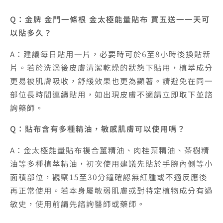
Q：金牌 金門一條根 金太極能量貼布 買五送一一天可
以貼多久？
A：建議每日貼用一片，必要時可於6至8小時後換貼新
片。若於洗澡後皮膚清潔乾燥的狀態下貼用，植萃成分
更易被肌膚吸收，舒緩效果也更為顯著。請避免在同一
部位長時間連續貼用，如出現皮膚不適請立即取下並諮
詢藥師。
Q：貼布含有多種精油，敏感肌膚可以使用嗎？
A：金太極能量貼布複合薑精油、肉桂葉精油、茶樹精
油等多種植萃精油，初次使用建議先貼於手腕內側等小
面積部位，觀察15至30分鐘確認無紅腫或不適反應後
再正常使用。若本身屬敏弱肌膚或對特定植物成分有過
敏史，使用前請先諮詢醫師或藥師。