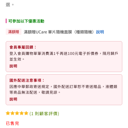
選。
可參加以下優惠活動
滿額贈
滿額贈UCare 單片隨機面膜（種類隨機）
說明
會員專屬回饋：
登入會員購物單筆消費滿1千再送100元電子折價券，隔月歸戶
並生效。
說明
國外配送注意事項：
因應中華郵政寄送規定，國外配送訂單恕不寄送贈品，液體類
等商品無法配送，敬請見諒。
說明
(
1
則顧客評價)
評分
1
5.00
已售完
/ 5，已有
位顧客進