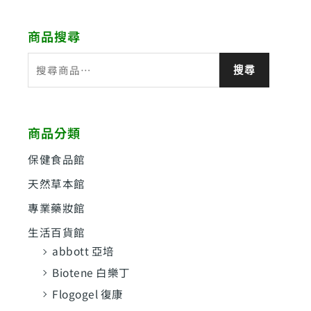
商品搜尋
搜
搜尋
尋
關
鍵
商品分類
字
:
保健食品館
天然草本館
專業藥妝館
生活百貨館
abbott 亞培
Biotene 白樂丁
Flogogel 復康