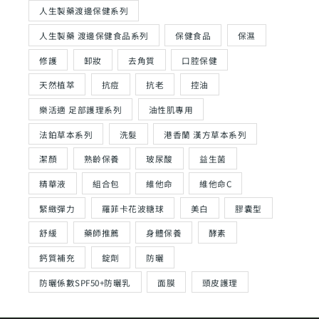
人生製藥渡邊保健系列
人生製藥 渡邊保健食品系列
保健食品
保濕
修護
卸妝
去角質
口腔保健
天然植萃
抗痘
抗老
控油
樂活適 足部護理系列
油性肌專用
法鉑草本系列
洗髮
港香蘭 漢方草本系列
潔顏
熟齡保養
玻尿酸
益生菌
精華液
組合包
維他命
維他命C
緊緻彈力
羅菲卡花波糖球
美白
膠囊型
舒緩
藥師推薦
身體保養
酵素
鈣質補充
錠劑
防曬
防曬係數SPF50+防曬乳
面膜
頭皮護理