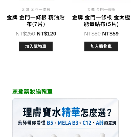
金牌 金門一條根
金牌 金門一條根
金牌 金門一條根 精油貼
金牌 金門一條根 金太極
布(7片)
能量貼布(5片)
原
目
原
目
NT$
250
NT$
120
NT$
80
NT$
59
始
前
始
前
加入購物車
加入購物車
價
價
價
價
格：
格：
格：
格：
NT$250。
NT$120。
NT$80。
NT$59
麗登藥妝編輯室