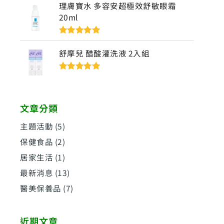
理膚寶水 多容安超極效舒敏眼霜
20ml
評分
5
滿分
5
舒摩兒 醋酸灌洗液 2入組
評分
5
滿分
5
文章分類
主題活動
(5)
保健食品
(2)
居家生活
(1)
最新消息
(13)
醫美保養品
(7)
近期文章