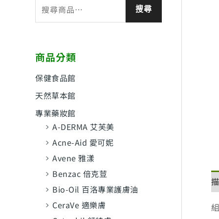
搜
搜尋
尋
關
鍵
商品分類
字
:
保健食品館
天然草本館
專業藥妝館
A-DERMA 艾芙美
Acne-Aid 愛可妮
Avene 雅漾
Benzac 倍克荳
Bio-Oil 百洛專業護膚油
CeraVe 適樂膚