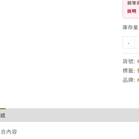
類等
說明
庫存量
蔻
-
蘿
蘭
貨號:
澎
標籤:
鬆
品牌:
修
護
乾
洗
描述
額外資訊
評價 (0)
退換貨政策
網站服務條款
髮
150ml
組合內容
二