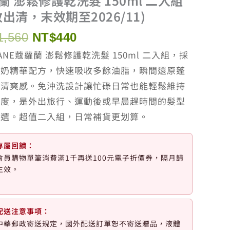
蘭 澎鬆修護乾洗髮 150ml 二入組
效出清，末效期至2026/11)
原
目
1,560
NT$
440
始
前
RANE蔻蘿蘭 澎鬆修護乾洗髮 150ml 二入組，採
價
價
麥奶精華配方，快速吸收多餘油脂，瞬間還原蓬
格：
格：
與清爽感。免沖洗設計讓忙碌日常也能輕鬆維持
NT$1,560。
NT$440。
澎度，是外出旅行、運動後或早晨趕時間的髮型
首選。超值二入組，日常補貨更划算。
專屬回饋：
會員購物單筆消費滿1千再送100元電子折價券，隔月歸
生效。
配送注意事項：
中華郵政寄送規定，國外配送訂單恕不寄送贈品，液體