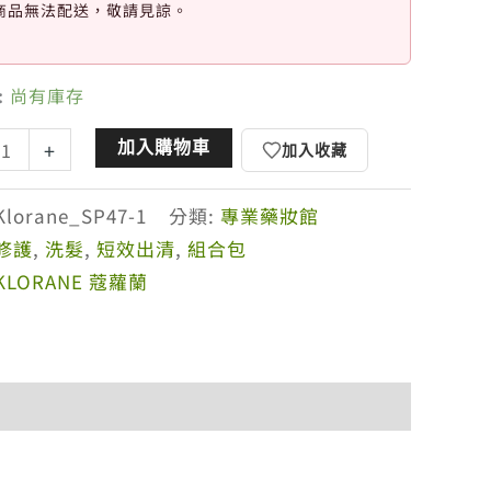
商品無法配送，敬請見諒。
:
尚有庫存
加入購物車
+
加入收藏
Klorane_SP47-1
分類:
專業藥妝館
修護
,
洗髮
,
短效出清
,
組合包
KLORANE 蔻蘿蘭
付款方式說明