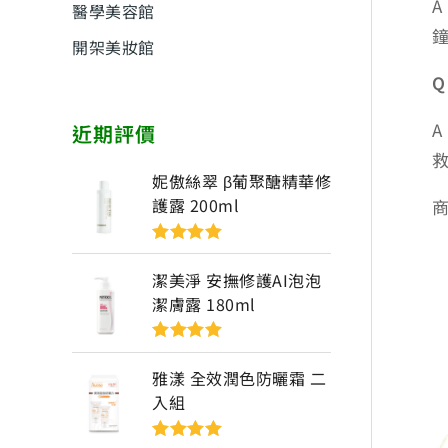
醫學美容館
開架美妝館
近期評價
妮傲絲翠 β葡聚醣精華修
護露 200ml
評分
5
滿分
5
潔美淨 安撫修護AI泡泡
潔膚露 180ml
評分
5
滿分
5
雅漾 全效潤色防曬霜 二
入組