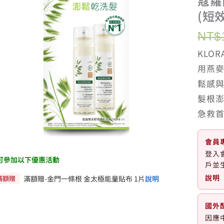
蔻蘿
(短
NT$
KLO
用燕
鬆感
髮根
急救
會員
登入
可參加以下優惠活動
戶並
說明
滿額贈
滿額贈-金門一條根 金太極能量貼布 1片
說明
國外
因應