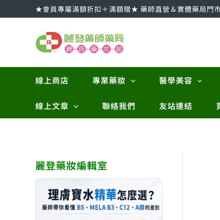
跳
★會員專屬滿額折扣＋滿額贈★ 藥師直營＆實體藥局門
至
主
要
內
容
線上商店
專業藥妝
醫學美容
線上文章
聯絡我們
友站連結
麗登藥妝編輯室