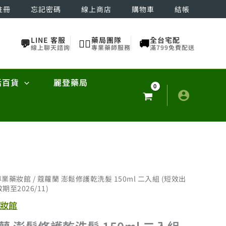
註冊
忘記密碼
線上商店
購物車
結帳
LINE 客服
藥局團隊
全台宅配
💬
👨‍⚕️
🚚
線上聊天諮詢
專業藥師服務
滿799免費配送
活百貨
麗登藥局
專業藥妝館
/ 蔻蘿蘭 澎鬆修護乾洗髮 150ml 二入組 (短效出
期至2026/11)
妝館