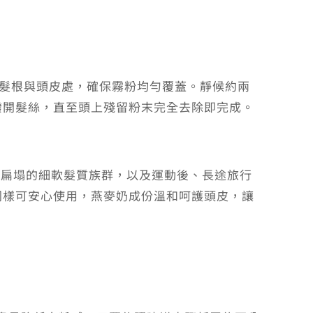
於髮根與頭皮處，確保霧粉均勻覆蓋。靜候約兩
撥開髮絲，直至頭上殘留粉末完全去除即完成。
油、扁塌的細軟髮質族群，以及運動後、長途旅行
同樣可安心使用，燕麥奶成份溫和呵護頭皮，讓
11)