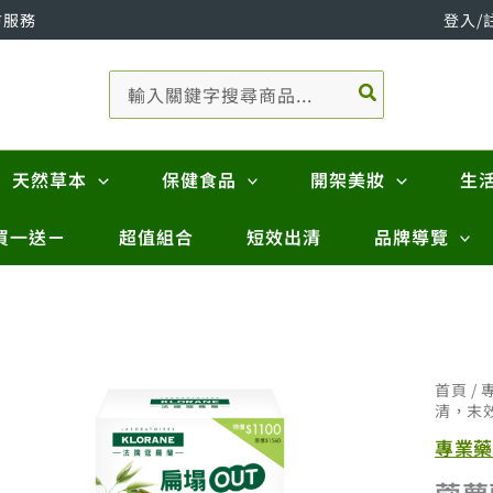
市服務
登入/
搜
尋：
天然草本
保健食品
開架美妝
生
買一送ㄧ
超值組合
短效出清
品牌導覽
首頁
/
清，末效
專業藥