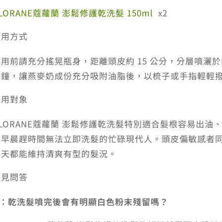
入
LORANE蔻蘿蘭 澎鬆修護乾洗髮 150ml
x2
組
使用方式
(短
效
使用前請充分搖晃瓶身，距離頭皮約 15 公分，分層噴灑
出
分鐘，讓燕麥奶成份充分吸附油脂後，以梳子或手指輕輕
清，
末
適用對象
效
期
KLORANE蔻蘿蘭 澎鬆修護乾洗髮特別適合髮根容易出
至
或早晨趕時間無法立即洗髮的忙碌現代人。頭皮偏敏感者
2026/
每天都能維持清爽有型的髮況。
數
量
常見問答
Q：乾洗髮噴完後會有明顯白色粉末殘留嗎？