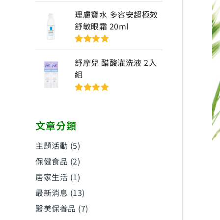
評分
5
滿分
5
理膚寶水 多容安超極效
舒敏眼霜 20ml
評分
5
滿分
5
舒摩兒 醋酸灌洗液 2入
組
評分
5
滿分
5
文章分類
主題活動
(5)
保健食品
(2)
居家生活
(1)
最新消息
(13)
醫美保養品
(7)