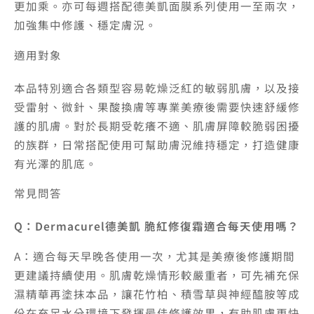
更加乘。亦可每週搭配德美凱面膜系列使用一至兩次，
加強集中修護、穩定膚況。
適用對象
本品特別適合各類型容易乾燥泛紅的敏弱肌膚，以及接
受雷射、微針、果酸換膚等專業美療後需要快速舒緩修
護的肌膚。對於長期受乾癢不適、肌膚屏障較脆弱困擾
的族群，日常搭配使用可幫助膚況維持穩定，打造健康
有光澤的肌底。
常見問答
Q：Dermacurel德美凱 脆紅修復霜適合每天使用嗎？
A：適合每天早晚各使用一次，尤其是美療後修護期間
更建議持續使用。肌膚乾燥情形較嚴重者，可先補充保
濕精華再塗抹本品，讓花竹柏、積雪草與神經醯胺等成
份在充足水分環境下發揮最佳修護效果，有助肌膚更快