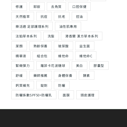
修護
卸妝
去角質
口腔保健
天然植萃
抗痘
抗老
控油
樂活適 足部護理系列
油性肌專用
法鉑草本系列
洗髮
港香蘭 漢方草本系列
潔顏
熟齡保養
玻尿酸
益生菌
精華液
組合包
維他命
維他命C
緊緻彈力
羅菲卡花波糖球
美白
膠囊型
舒緩
藥師推薦
身體保養
酵素
鈣質補充
錠劑
防曬
防曬係數SPF50+防曬乳
面膜
頭皮護理