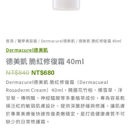
首頁
/
醫學美容館
/
Dermacurel德美凱
/ 德美凱 脆紅修復霜 40ml
Dermacurel德美凱
德美凱 脆紅修復霜 40ml
原
目
NT$
840
NT$
680
始
前
Dermacurel德美凱 脆紅修復霜（Dermacueal
價
價
Rosaderm Cream）40ml，精選花竹柏、積雪草、洋
格：
格：
甘菊、傳明酸、神經醯胺等多重植萃成份，專為容易乾
NT$840。
NT$680。
燥泛紅的敏弱肌膚設計，提供深層舒緩與修護，讓肌膚
於專業美療後快速恢復柔嫩穩定，是打造健康膚質不可
缺少的日常修護霜。