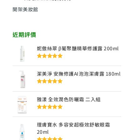
開架美妝館
近期評價
妮傲絲翠 β葡聚醣精華修護露 200ml
評分
5
滿分
5
潔美淨 安撫修護AI泡泡潔膚露 180ml
評分
5
滿分
5
雅漾 全效潤色防曬霜 二入組
評分
5
滿分
5
理膚寶水 多容安超極效舒敏眼霜
20ml