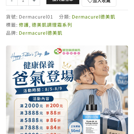
-
+
加入收藏
美
凱
貨號:
Dermacurel01
分類:
Dermacurel德美凱
脆
標籤:
修護
,
德美凱調理霜系列
紅
品牌:
Dermacurel德美凱
修
復
霜
40ml
數
量