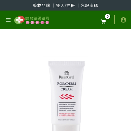
跳
藥妝品牌
│
登入/註冊
│
忘記密碼
至
主
要
內
容