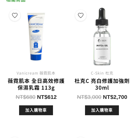
Vanicream 薇霓肌本
C-Skin 杜克
薇霓肌本 全日高效修護
杜克C 亮白修護加強劑
保濕乳霜 113g
30ml
原
目
原
目
NT$
680
NT$
612
NT$
3,000
NT$
2,700
始
前
始
前
加入購物車
加入購物車
價
價
價
價
格：
格：
格：
格：
NT$680。
NT$612。
NT$3,000。
NT$