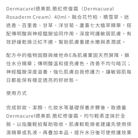
Dermacurel德美凱 脆紅修復霜（Dermacueal
Rosaderm Cream）40ml，融合花竹柏、積雪草、迷
迭香、百里香、甘草、洋甘菊、蘆薈七大植萃精華，搭
配傳明酸與神經醯胺協同作用，深度呵護敏弱肌膚，有
效舒緩乾燥泛紅不適，幫助肌膚重建水嫩與柔潤感。
配方中的植物固醇與維他命E為肌膚鞏固天然屏障，鎖
住水分精華；傳明酸溫和提亮膚色，改善不均勻暗沉；
神經醯胺深度滋養，強化肌膚自我修護力，讓敏弱肌每
日都能保有穩定透亮的好狀態。
使用方式
完成卸妝、潔顏、化妝水等基礎保養步驟後，取適量
Dermacurel德美凱 脆紅修復霜，均勻輕柔塗抹於全
臉，以指腹輕拍幫助吸收。肌膚較乾燥者建議先使用保
濕精華或乳液，再疊加本品，提升水分後可使修護效果