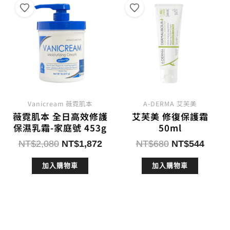
Vanicream 薇霓肌本
A-DERMA 艾芙美
薇霓肌本 全日高效修護
艾芙美 修復保護霜
保濕乳霜-家庭號 453g
50ml
原
目
原
目
NT$
2,080
NT$
1,872
NT$
680
NT$
544
始
前
始
前
加入購物車
加入購物車
價
價
價
價
格：
格：
格：
格：
NT$2,080。
NT$1,872。
NT$680。
NT$5