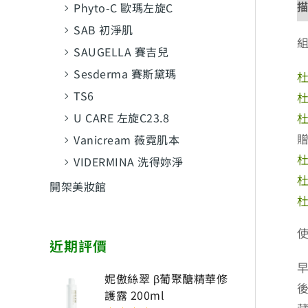
Phyto-C 歐瑪左旋C
SAB 初淨肌
SAUGELLA 賽吉兒
Sesderma 賽斯黛瑪
杜
TS6
杜
杜
U CARE 左旋C23.8
Vanicream 薇霓肌本
杜
VIDERMINA 洗得妳淨
開架美妝館
杜
近期評價
妮傲絲翠 β葡聚醣精華修
護露 200ml