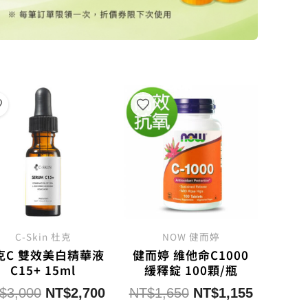
C-Skin 杜克
NOW 健而婷
克C 雙效美白精華液
健而婷 維他命C1000
C15+ 15ml
緩釋錠 100顆/瓶
原
目
原
目
$
3,000
NT$
2,700
NT$
1,650
NT$
1,155