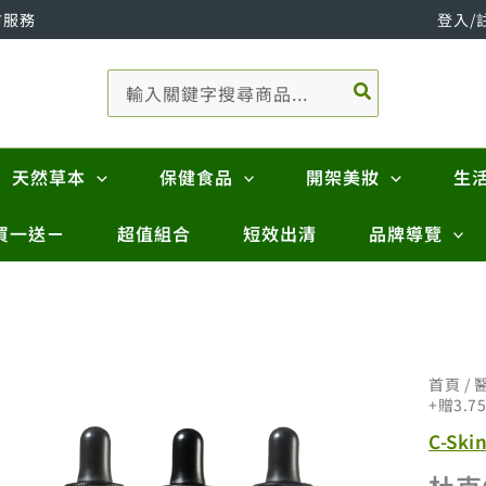
市服務
登入/
搜
尋：
天然草本
保健食品
開架美妝
生
買一送ㄧ
超值組合
短效出清
品牌導覽
首頁
/
+贈3.7
C-Ski