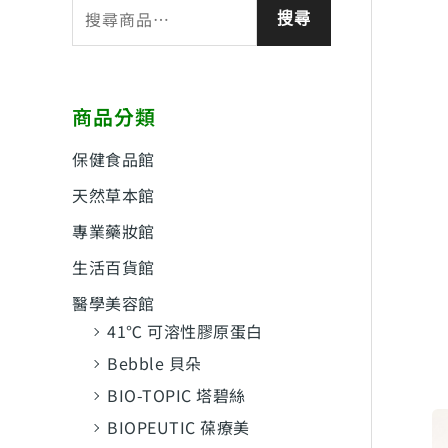
搜
搜尋
尋
關
鍵
商品分類
字
:
保健食品館
天然草本館
專業藥妝館
生活百貨館
醫學美容館
41℃ 可溶性膠原蛋白
Bebble 貝朵
BIO-TOPIC 塔碧絲
BIOPEUTIC 葆療美