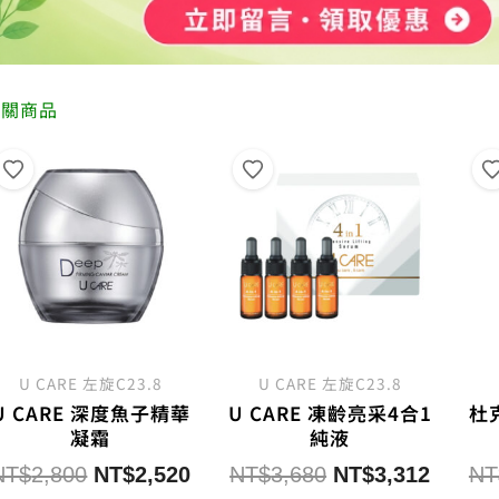
相關商品
U CARE 左旋C23.8
U CARE 左旋C23.8
U CARE 深度魚子精華
U CARE 凍齡亮采4合1
杜
凝霜
純液
原
目
原
目
NT$
2,800
NT$
2,520
NT$
3,680
NT$
3,312
NT