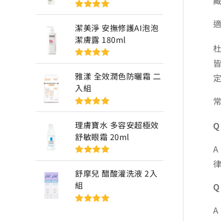
評分
5
滿分
5
潔美淨 安撫修護AI泡泡
潔膚露 180ml
評分
5
滿分
5
雅漾 全效潤色防曬霜 二
入組
評分
5
滿分
5
理膚寶水 多容安超極效
舒敏眼霜 20ml
評分
5
滿分
5
舒摩兒 醋酸灌洗液 2入
組
評分
5
滿分
5