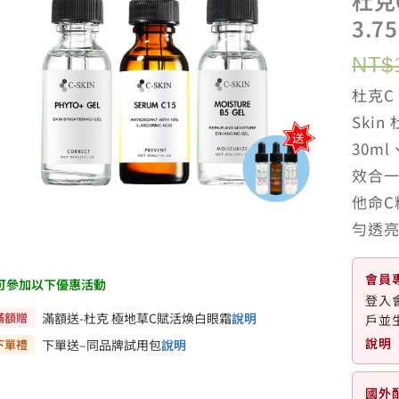
杜克
3.7
NT$
杜克C 
Ski
30m
效合
他命
勻透
會員
可參加以下優惠活動
登入
滿額贈
滿額送-杜克 極地草C賦活煥白眼霜
說明
戶並
說明
下單禮
下單送–同品牌試用包
說明
國外