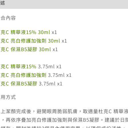
描述
額外資訊
評價 (0)
退換貨政策
網站服務條款
組合內容
克C 精華液15% 30ml
x1
克C 亮白修護加強劑 30ml
x1
克C 保濕B5凝膠 30ml
x1
贈
克C 精華液15%
3.75ml x1
杜克C 亮白修護加強劑
3.75ml x1
克C 保濕B5凝膠
3.75ml x1
使用方式
早上潔顏完成後，避開眼周脆弱肌膚，取適量杜克C 精華
後，再依序疊加亮白修護加強劑與保濕B5凝膠。建議於日