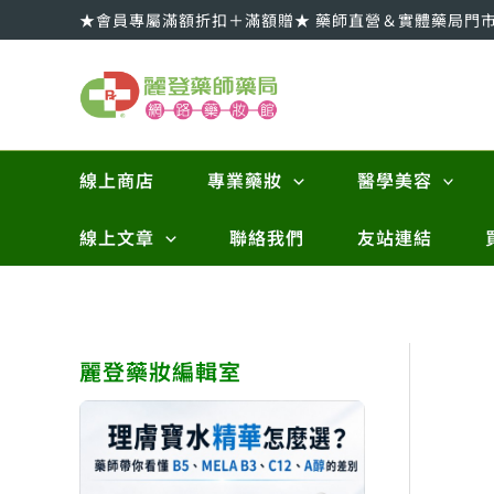
跳
★會員專屬滿額折扣＋滿額贈★ 藥師直營＆實體藥局門
至
主
要
內
容
線上商店
專業藥妝
醫學美容
線上文章
聯絡我們
友站連結
麗登藥妝編輯室