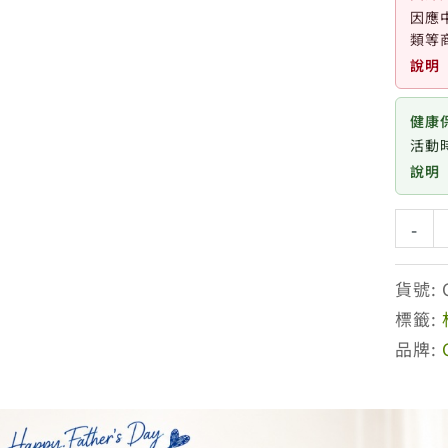
因應
類等
說明
健康
活動時
說明
杜
-
克
C
貨號:
C15%
標籤:
色
品牌:
修
淡
斑
組