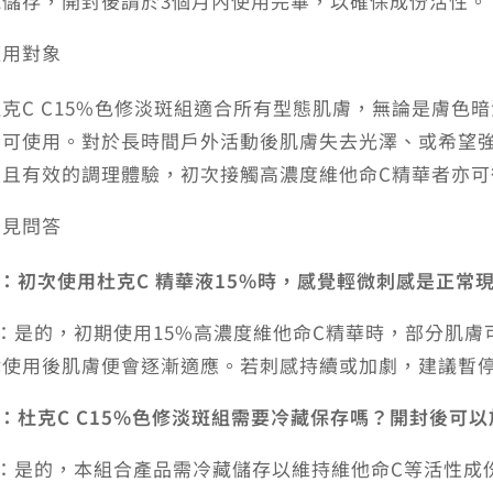
藏儲存，開封後請於3個月內使用完畢，以確保成份活性。
適用對象
杜克C C15%色修淡斑組適合所有型態肌膚，無論是膚色
皆可使用。對於長時間戶外活動後肌膚失去光澤、或希望
定且有效的調理體驗，初次接觸高濃度維他命C精華者亦可
常見問答
Q：初次使用杜克C 精華液15%時，感覺輕微刺感是正常
A：是的，初期使用15%高濃度維他命C精華時，部分肌
律使用後肌膚便會逐漸適應。若刺感持續或加劇，建議暫
Q：杜克C C15%色修淡斑組需要冷藏保存嗎？開封後可
A：是的，本組合產品需冷藏儲存以維持維他命C等活性成