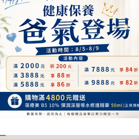
30ml
+贈
3.75m
組
數
量