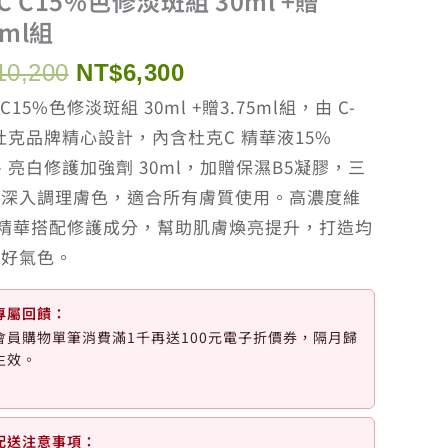
C C15%色修淡斑組 30ml +贈
5ml組
原
目
10,200
NT$
6,300
始
前
C15%色修淡斑組 30ml +贈3.75ml組，由 C-
價
價
n 杜克品牌精心設計，內含杜克C 精華液15%
格：
格：
l、亮白修護加強劑 30ml，加贈保濕B5凝膠，三
NT$10,200。
NT$6,300。
一深入調理膚色，適合所有膚質使用。高濃度維
C精華搭配修護成分，幫助肌膚煥亮提升，打造均
亮好氣色。
專屬回饋：
會員購物單筆消費滿1千再送100元電子折價券，隔月歸
生效。
配送注意事項：