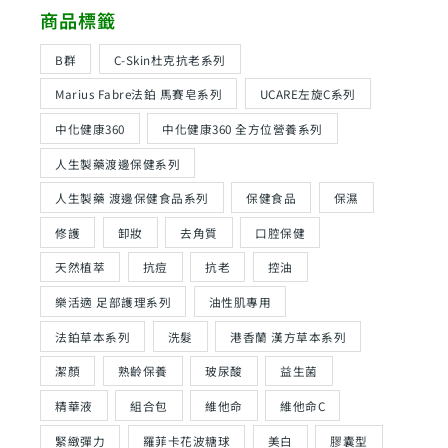
商品標籤
B群
C-Skin杜克抗老系列
Marius Fabre法鉑 馬賽皂系列
UCARE左旋C系列
中化健康360
中化健康360 全方位營養系列
人生製藥渡邊保健系列
人生製藥 渡邊保健食品系列
保健食品
保濕
修護
卸妝
去角質
口腔保健
天然植萃
抗痘
抗老
控油
樂活適 足部護理系列
油性肌專用
法鉑草本系列
洗髮
港香蘭 漢方草本系列
潔顏
熟齡保養
玻尿酸
益生菌
精華液
組合包
維他命
維他命C
緊緻彈力
羅菲卡花波糖球
美白
膠囊型