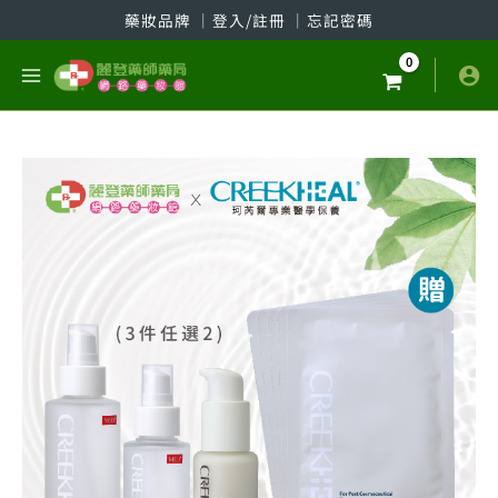
跳
藥妝品牌
│
登入/註冊
│
忘記密碼
至
主
要
內
容