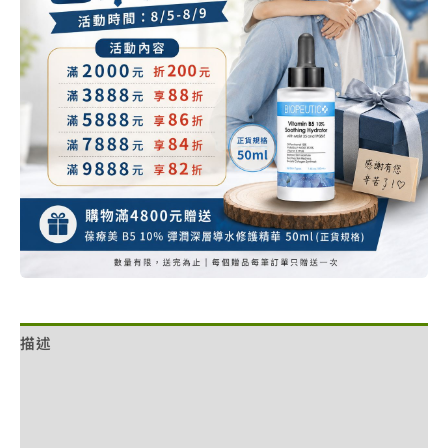
數
量
描述
額外資訊
評價 (0)