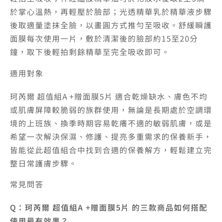
於掌心溫熱，再輕壓於臉部；光透精華乳於精華液步驟
後取適量塗抹全臉，以畫圓方式推勻至吸收。舒緩瞬護
面膜每次使用一片，敷於清潔後的臉部約15至20分
鐘，取下後輕拍剩餘精華至完全吸收即可。
適用對象
珂芮爾 超值組A +贈面膜5片 適合乾燥缺水、膚色不均
或肌膚屏障較脆弱的族群使用，無論是長期處於空調環
境的上班族、換季時期容易乾癢不適的敏弱肌膚，或是
希望一次解決保濕、修護、提亮多重需求的保養新手，
皆能從此超值組合中找到合適的保養解方，輕鬆建立完
整日常護膚步驟。
常見問答
Q：珂芮爾 超值組A +贈面膜5片 的三款商品如何搭配
使用最有效果？