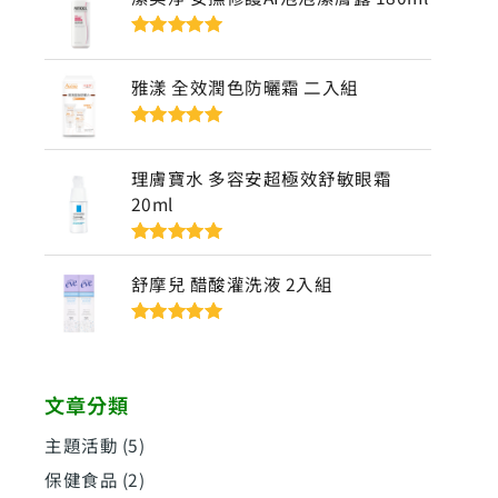
評分
5
滿分
5
雅漾 全效潤色防曬霜 二入組
評分
5
滿分
5
理膚寶水 多容安超極效舒敏眼霜
20ml
評分
5
滿分
5
舒摩兒 醋酸灌洗液 2入組
評分
5
滿分
5
文章分類
主題活動
(5)
保健食品
(2)