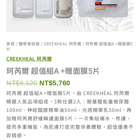
首頁
/
醫學美容館
/
CREEKHEAL 珂芮爾
/ 珂芮爾 超值組A +贈面膜5
片
CREEKHEAL 珂芮爾
珂芮爾 超值組A +贈面膜5片
原
目
NT$
6,120
NT$
5,760
始
前
珂芮爾 超值組A +贈面膜5片，由 CREEKHEAL 珂芮爾
價
價
精選人氣品項組成，3款任選2入：胺基酸能量玻尿酸
格：
格：
100ml、神經醯胺精華油50ml、光透精華乳50ml，再
NT$6,120。
NT$5,760。
加贈珂芮爾舒緩瞬護面膜5片，一次集結補水、修護、
提亮多重機能，為肌膚打造完整保養體驗，超值優惠不
容錯過。