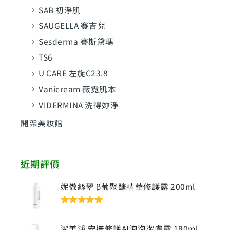
SAB 初淨肌
SAUGELLA 賽吉兒
Sesderma 賽斯黛瑪
TS6
U CARE 左旋C23.8
Vanicream 薇霓肌本
VIDERMINA 洗得妳淨
開架美妝館
近期評價
妮傲絲翠 β葡聚醣精華修護露 200ml
評分
5
滿分
5
潔美淨 安撫修護AI泡泡潔膚露 180ml