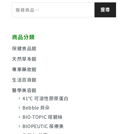
搜
搜尋
尋
關
鍵
商品分類
字
:
保健食品館
天然草本館
專業藥妝館
生活百貨館
醫學美容館
41℃ 可溶性膠原蛋白
Bebble 貝朵
BIO-TOPIC 塔碧絲
BIOPEUTIC 葆療美