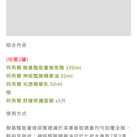
退換貨政策
網站服務條款
付款方式說明
組合內容
(任選2罐)
珂芮爾 胺基酸能量玻尿酸 100ml
珂芮爾 神經醯胺精華油 50ml
珂芮爾 光透精華乳 50ml
贈
珂芮爾 舒緩修護面膜
x5片
使用方式
胺基酸能量玻尿酸建議於潔膚後取適量均勻拍覆全臉，
輕拍至吸收；神經醯胺精華油可於化妝水後取2至3滴