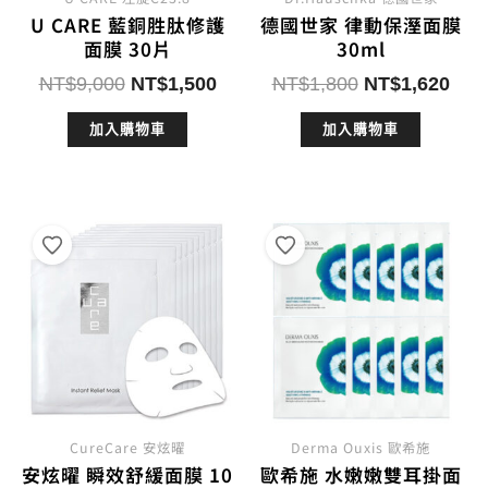
U CARE 藍銅胜肽修護
德國世家 律動保溼面膜
面膜 30片
30ml
原
目
原
目
NT$
9,000
NT$
1,500
NT$
1,800
NT$
1,620
始
前
始
前
加入購物車
加入購物車
價
價
價
價
格：
格：
格：
格：
NT$9,000。
NT$1,500。
NT$1,800。
NT$
CureCare 安炫曜
Derma Ouxis 歐希施
安炫曜 瞬效舒緩面膜 10
歐希施 水嫩嫩雙耳掛面