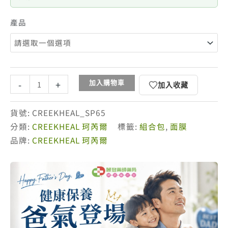
產品
珂
-
+
加入購物車
加入收藏
芮
爾
貨號:
CREEKHEAL_SP65
超
分類:
CREEKHEAL 珂芮爾
標籤:
組合包
,
面膜
值
品牌:
CREEKHEAL 珂芮爾
組
A
+贈
面
膜
5
片