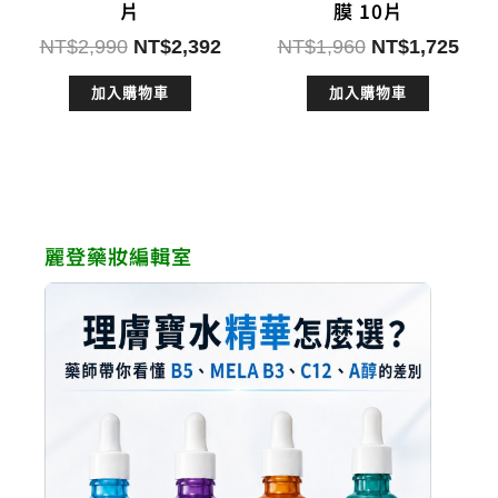
片
膜 10片
原
目
原
目
NT$
2,990
NT$
2,392
NT$
1,960
NT$
1,725
始
前
始
前
加入購物車
加入購物車
價
價
價
價
格：
格：
格：
格：
NT$2,990。
NT$2,392。
NT$1,960。
NT$
麗登藥妝編輯室