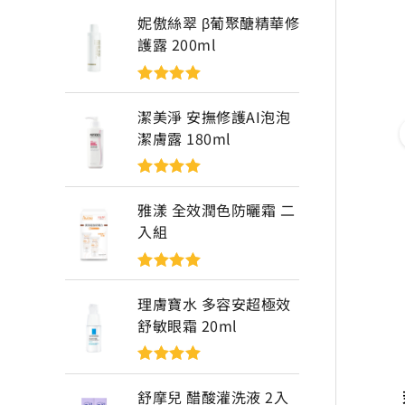
妮傲絲翠 β葡聚醣精華修
護露 200ml
評分
5
滿分
5
潔美淨 安撫修護AI泡泡
潔膚露 180ml
評分
5
滿分
5
雅漾 全效潤色防曬霜 二
入組
評分
5
滿分
5
理膚寶水 多容安超極效
舒敏眼霜 20ml
評分
5
滿分
5
舒摩兒 醋酸灌洗液 2入