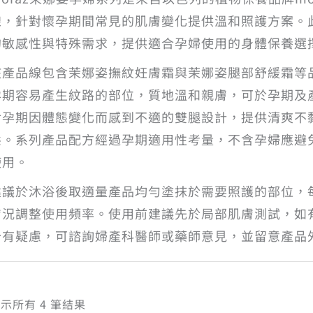
線，針對懷孕期間常見的肌膚變化提供溫和照護方案。
的敏感性與特殊需求，提供適合孕婦使用的身體保養選
該產品線包含茉娜姿撫紋妊膚霜與茉娜姿腿部舒緩霜等
孕期容易產生紋路的部位，質地溫和親膚，可於孕期及
對孕期因體態變化而感到不適的雙腿設計，提供清爽不
態。系列產品配方經過孕期適用性考量，不含孕婦應避
使用。
建議於沐浴後取適量產品均勻塗抹於需要照護的部位，
膚況調整使用頻率。使用前建議先於局部肌膚測試，如
分有疑慮，可諮詢婦產科醫師或藥師意見，並留意產品
依
示所有 4 筆結果