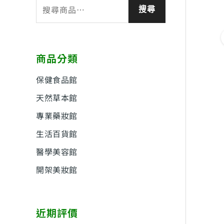
搜
搜尋
尋
關
鍵
商品分類
字
:
保健食品館
天然草本館
專業藥妝館
生活百貨館
醫學美容館
開架美妝館
近期評價