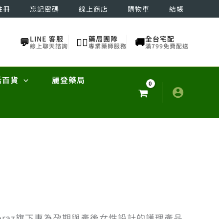
註冊
忘記密碼
線上商店
購物車
結帳
LINE 客服
藥局團隊
全台宅配
💬
👨‍⚕️
🚚
線上聊天諮詢
專業藥師服務
滿799免費配送
活百貨
麗登藥局
oraz旗下專為孕期與產後女性設計的護理產品