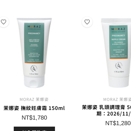
熱
銷
度
排
序
MORAZ 茉娜姿
MORAZ 茉娜
茉娜姿 乳頭調理膏 50
茉娜姿 撫紋妊膚霜 150ml
期：2026/11/
NT$
1,780
NT$
1,280