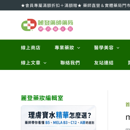
跳
★會員專屬滿額折扣＋滿額贈★ 藥師直營＆實體藥局門
至
主
要
內
容
線上商店
專業藥妝
醫學美容
線上文章
聯絡我們
友站連結
麗登藥妝編輯室