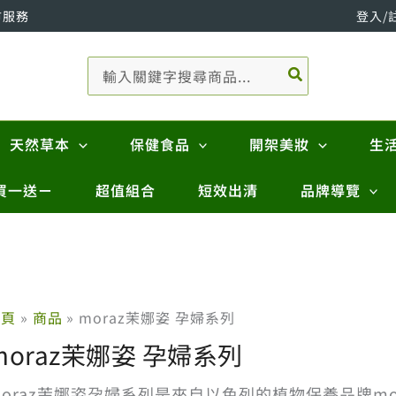
市服務
登入/
搜
尋：
天然草本
保健食品
開架美妝
生
買一送ㄧ
超值組合
短效出清
品牌導覽
首頁
商品
moraz茉娜姿 孕婦系列
moraz茉娜姿 孕婦系列
moraz茉娜姿孕婦系列是來自以色列的植物保養品牌m