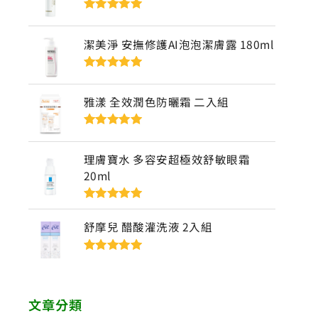
評分
5
滿分
5
潔美淨 安撫修護AI泡泡潔膚露 180ml
評分
5
滿分
5
雅漾 全效潤色防曬霜 二入組
評分
5
滿分
5
理膚寶水 多容安超極效舒敏眼霜
20ml
評分
5
滿分
5
舒摩兒 醋酸灌洗液 2入組
評分
5
滿分
5
文章分類