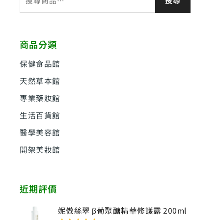
搜尋
尋
關
鍵
商品分類
字
:
保健食品館
天然草本館
專業藥妝館
生活百貨館
醫學美容館
開架美妝館
近期評價
妮傲絲翠 β葡聚醣精華修護露 200ml