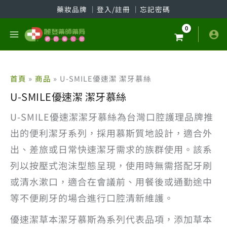
跳
藥妝品牌
│
登入/註冊
│
忘記密碼
至
主
要
內
容
首頁
商品
U-SMILE優速潔 潔牙慕絲
U-SMILE優速潔 潔牙慕絲
U-SMILE優速潔潔牙慕絲為台灣口腔護理品牌推
出的便利潔牙系列，採用慕斯質地設計，適合外
出、差旅或日常快速潔牙需求的族群使用。該系
列以按壓式泡沫型態呈現，使用時無需搭配牙刷
或清水漱口，適合在會議前、用餐後或通勤途中
等不便刷牙的場合進行口腔清新維護。
優速潔草本潔牙慕斯為系列代表品項，添加草本