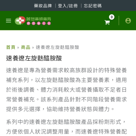
跳
藥妝品牌
│
登入/註冊
│
忘記密碼
至
主
要
內
容
首頁
商品
速養遼左旋麩醯胺酸
速養遼左旋麩醯胺酸
速養遼是專為營養需求較高族群設計的特殊營養
補充系列，以左旋麩醯胺酸為主要營養素，適用
於術後調養、體力消耗較大或營養攝取不足者日
常營養補充。該系列產品針對不同階段營養需求
提供多元選擇，協助維持營養狀態與體力。
系列中的速養遼左旋麩醯胺酸產品採粉劑形式，
方便依個人狀況調整用量，而速養遼特殊營養配