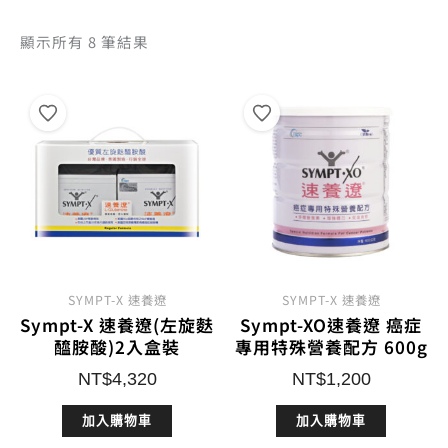
依
顯示所有 8 筆結果
熱
銷
度
排
序
SYMPT-X 速養遼
SYMPT-X 速養遼
Sympt-X 速養遼(左旋麩
Sympt-XO速養遼 癌症
醯胺酸)2入盒裝
專用特殊營養配方 600g
NT$
4,320
NT$
1,200
加入購物車
加入購物車