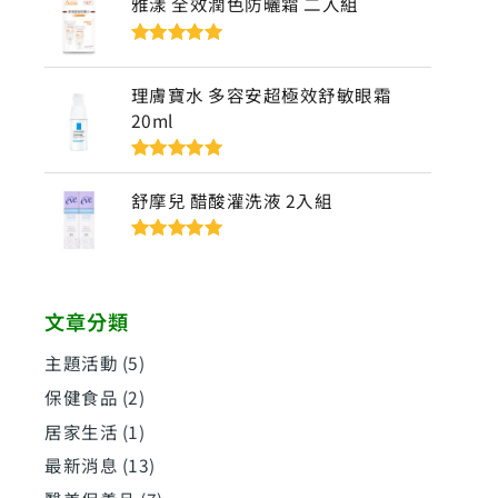
雅漾 全效潤色防曬霜 二入組
評分
5
滿分
5
理膚寶水 多容安超極效舒敏眼霜
20ml
評分
5
滿分
5
舒摩兒 醋酸灌洗液 2入組
評分
5
滿分
5
文章分類
主題活動
(5)
保健食品
(2)
居家生活
(1)
最新消息
(13)