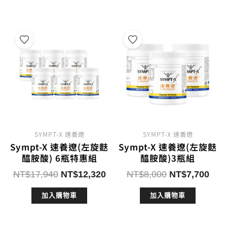
SYMPT-X 速養遼
SYMPT-X 速養遼
Sympt-X 速養遼(左旋麩
Sympt-X 速養遼(左旋麩
醯胺酸) 6瓶特惠組
醯胺酸)3瓶組
原
目
原
目
NT$
17,940
NT$
12,320
NT$
8,000
NT$
7,700
始
前
始
前
加入購物車
加入購物車
價
價
價
價
格：
格：
格：
格：
NT$17,940。
NT$12,320。
NT$8,000。
NT$