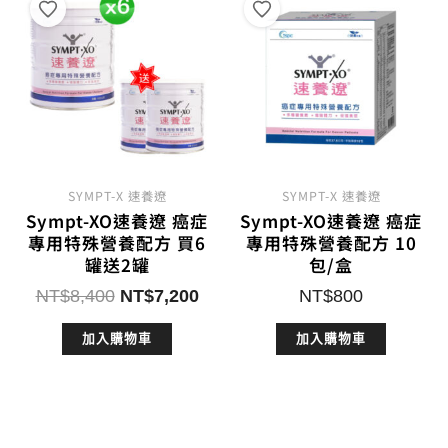
SYMPT-X 速養遼
SYMPT-X 速養遼
Sympt-XO速養遼 癌症
Sympt-XO速養遼 癌症
專用特殊營養配方 買6
專用特殊營養配方 10
罐送2罐
包/盒
原
目
NT$
8,400
NT$
7,200
NT$
800
始
前
加入購物車
加入購物車
價
價
格：
格：
NT$8,400。
NT$7,200。