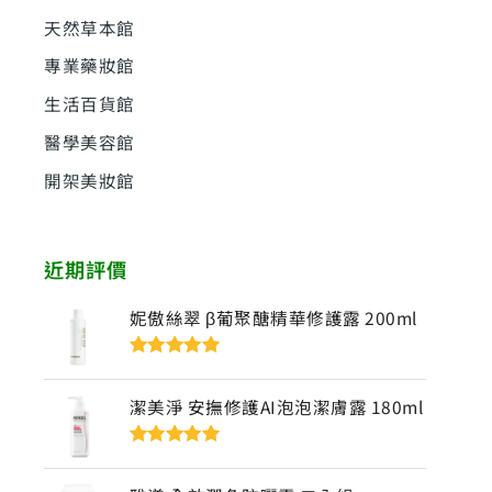
天然草本館
專業藥妝館
生活百貨館
醫學美容館
開架美妝館
近期評價
妮傲絲翠 β葡聚醣精華修護露 200ml
評分
5
滿分
5
潔美淨 安撫修護AI泡泡潔膚露 180ml
評分
5
滿分
5