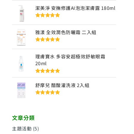
5
潔美淨 安撫修護AI泡泡潔膚露 180ml
評分
5
滿分
5
雅漾 全效潤色防曬霜 二入組
評分
5
滿分
5
理膚寶水 多容安超極效舒敏眼霜
20ml
評分
5
滿分
5
舒摩兒 醋酸灌洗液 2入組
評分
5
滿分
5
文章分類
主題活動
(5)