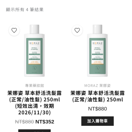
依
顯示所有 4 筆結果
熱
銷
度
排
序
專業藥妝館
MORAZ 茉娜姿
茉娜姿 草本舒活洗髮露
茉娜姿 草本舒活洗髮露
(正常/油性髮) 250ml
(正常/油性髮) 250ml
(短效出清，效期
NT$
880
2026/11/30)
原
目
NT$
880
NT$
352
加入購物車
始
前