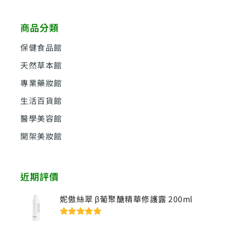
關
鍵
商品分類
字
:
保健食品館
天然草本館
專業藥妝館
生活百貨館
醫學美容館
開架美妝館
近期評價
妮傲絲翠 β葡聚醣精華修護露 200ml
評分
5
滿分