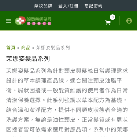
跳
藥妝品牌
│
登入/註冊
│
忘記密碼
至
主
要
內
容
首頁
商品
茉娜姿髮品系列
茉娜姿髮品系列
茉娜姿髮品系列為針對頭皮與髮絲日常護理需求
設計的草本調理產品線，適合關注頭皮油脂平
衡、屑狀困擾或一般髮質維護的使用者作為日常
清潔保養選擇。此系列強調以草本配方為基礎，
結合溫和潔淨配方，提供不同頭皮狀態者合適的
洗護方案，無論是油性頭皮、正常髮質或有屑狀
困擾者皆可依需求選用對應品項。系列中的茉娜