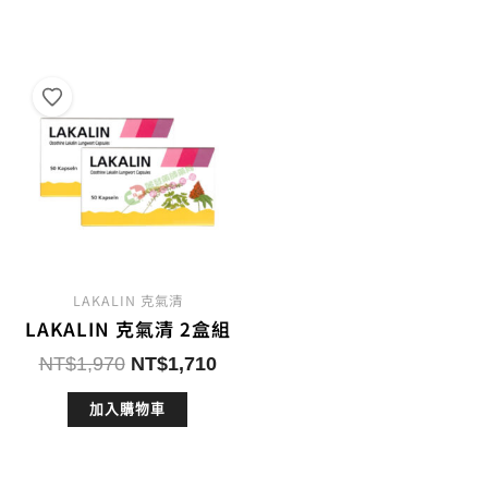
格：
格：
格：
格：
NT$985。
NT$900。
NT$2,955。
NT$
LAKALIN 克氣清
LAKALIN 克氣清 2盒組
原
目
NT$
1,970
NT$
1,710
始
前
加入購物車
價
價
格：
格：
NT$1,970。
NT$1,710。