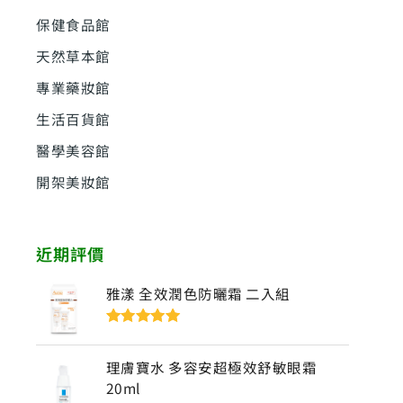
:
保健食品館
天然草本館
專業藥妝館
生活百貨館
醫學美容館
開架美妝館
近期評價
雅漾 全效潤色防曬霜 二入組
評分
5
滿分
5
理膚寶水 多容安超極效舒敏眼霜
20ml