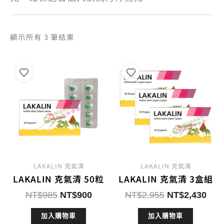
依
顯示所有 3 筆結果
熱
銷
度
排
序
LAKALIN 克氣清
LAKALIN 克氣清
LAKALIN 克氣清 50粒
LAKALIN 克氣清 3盒組
原
目
原
目
NT$
985
NT$
900
NT$
2,955
NT$
2,430
始
前
始
前
加入購物車
加入購物車
價
價
價
價