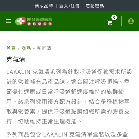
跳
藥妝品牌
│
登入/註冊
│
忘記密碼
至
主
要
內
容
首頁
商品
克氣清
克氣清
LAKALIN 克氣清系列為針對呼吸道保養需求所設
計的營養補充品產品線，適合關注呼吸順暢、季
節變化適應或日常呼吸道舒適度維持的族群使
用。該系列採用複方配方設計，結合多種植物萃
取與營養素，提供呼吸道黏膜組織所需的營養支
持，協助維持正常生理機能。
系列商品包含 LAKALIN 克氣清單盒裝以及多盒