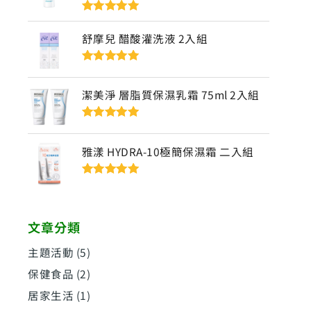
評分
5
滿分
5
舒摩兒 醋酸灌洗液 2入組
評分
5
滿分
5
潔美淨 層脂質保濕乳霜 75ml 2入組
評分
5
滿分
5
雅漾 HYDRA-10極簡保濕霜 二入組
評分
5
滿分
5
文章分類
主題活動
(5)
保健食品
(2)
居家生活
(1)