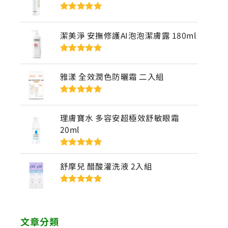
評分
5
滿分
5
潔美淨 安撫修護AI泡泡潔膚露 180ml
評分
5
滿分
5
雅漾 全效潤色防曬霜 二入組
評分
5
滿分
5
理膚寶水 多容安超極效舒敏眼霜
20ml
評分
5
滿分
5
舒摩兒 醋酸灌洗液 2入組
評分
5
滿分
5
文章分類