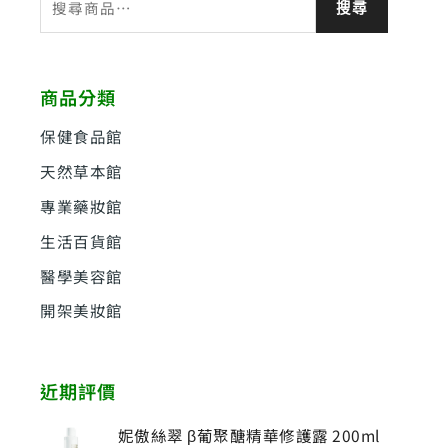
搜尋
尋
關
鍵
商品分類
字
:
保健食品館
天然草本館
專業藥妝館
生活百貨館
醫學美容館
開架美妝館
近期評價
妮傲絲翠 β葡聚醣精華修護露 200ml