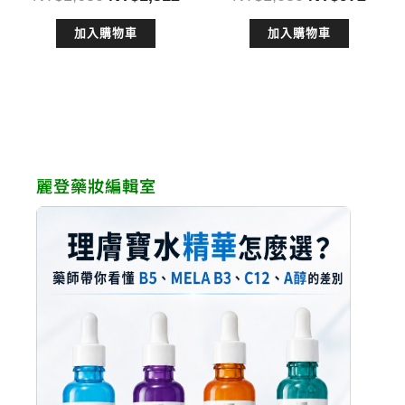
始
前
始
前
加入購物車
加入購物車
價
價
價
價
格：
格：
格：
格：
NT$1,680。
NT$1,512。
NT$1,080。
NT$
麗登藥妝編輯室