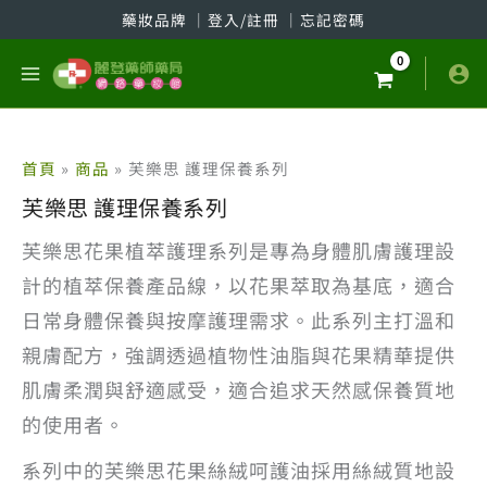
跳
藥妝品牌
│
登入/註冊
│
忘記密碼
至
主
要
內
容
首頁
商品
芙樂思 護理保養系列
芙樂思 護理保養系列
芙樂思花果植萃護理系列是專為身體肌膚護理設
計的植萃保養產品線，以花果萃取為基底，適合
日常身體保養與按摩護理需求。此系列主打溫和
親膚配方，強調透過植物性油脂與花果精華提供
肌膚柔潤與舒適感受，適合追求天然感保養質地
的使用者。
系列中的芙樂思花果絲絨呵護油採用絲絨質地設