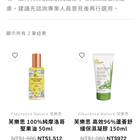
慮，建議先諮詢專業人員意見後再行選用。
依
顯示所有 2 筆結果
熱
銷
度
排
序
Fleurance Nature 芙樂思
Fleurance Nature 芙樂思
芙樂思 100%純摩洛哥
芙樂思 高效96%蘆薈舒
堅果油 50ml
緩保濕凝膠 150ml
原
目
原
目
NT$
1,680
NT$
1,512
NT$
1,080
NT$
972