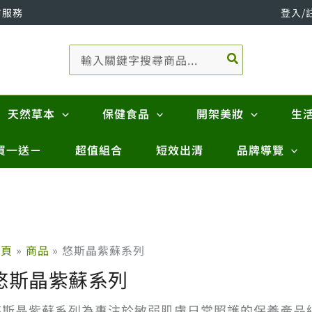
市服務
登入/
搜
尋：
天然草本
保健食品
開架美妝
生
買一送ㄧ
超值組合
短效出清
品牌導覽
首頁
商品
悠斯晶紫蘇系列
悠斯晶紫蘇系列
悠斯晶紫蘇系列為專注於敏弱肌膚日常照護的保養產品