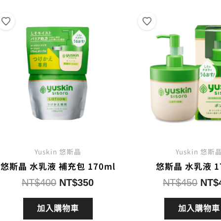
度
排
序
Yuskin 悠斯晶
Yuskin 悠斯
悠斯晶 水乳液 補充包 170ml
悠斯晶 水乳液 1
原
目
原
NT$
400
NT$
350
NT$
450
NT$
始
前
始
價
價
價
加入購物車
加入購物車
格：
格：
格：