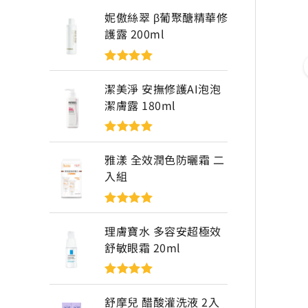
妮傲絲翠 β葡聚醣精華修
護露 200ml
評分
5
滿分
5
潔美淨 安撫修護AI泡泡
潔膚露 180ml
評分
5
滿分
5
雅漾 全效潤色防曬霜 二
入組
評分
5
滿分
5
理膚寶水 多容安超極效
舒敏眼霜 20ml
評分
5
滿分
5
舒摩兒 醋酸灌洗液 2入