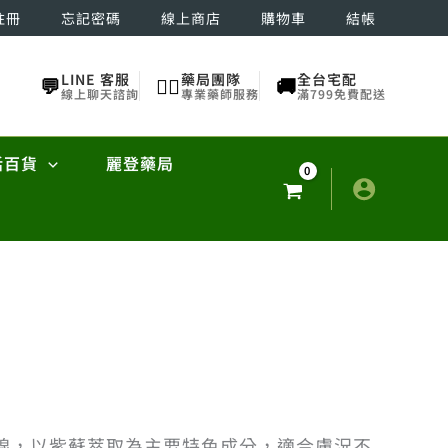
註冊
忘記密碼
線上商店
購物車
結帳
LINE 客服
藥局團隊
全台宅配
💬
👨‍⚕️
🚚
線上聊天諮詢
專業藥師服務
滿799免費配送
活百貨
麗登藥局
線，以紫蘇萃取為主要特色成分，適合膚況不