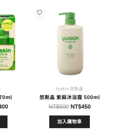
晶
Yuskin 悠斯晶
70ml
悠斯晶 紫蘇沐浴露 500ml
目
原
目
400
NT$
500
NT$
450
前
始
前
價
價
價
加入購物車
格：
格：
格：