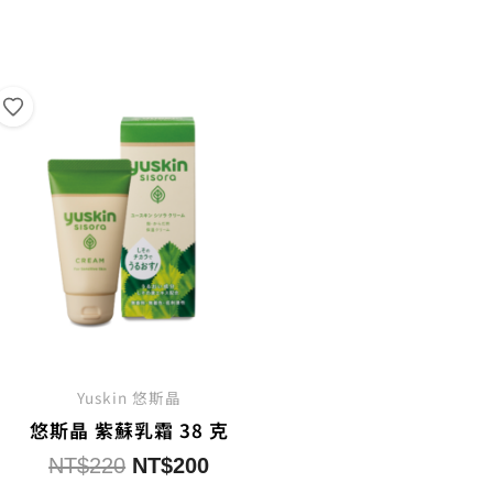
NT$400。
NT$350。
NT$
Yuskin 悠斯晶
悠斯晶 紫蘇乳霜 38 克
原
目
NT$
220
NT$
200