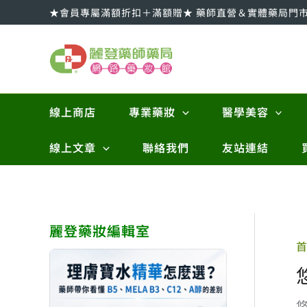
跳
★會員專屬滿額折扣＋滿額贈★ 藥師直營＆實體藥局門
至
主
要
內
容
線上商店
專業藥妝
醫學美容
線上文章
聯絡我們
友站連結
麗登藥妝編輯室