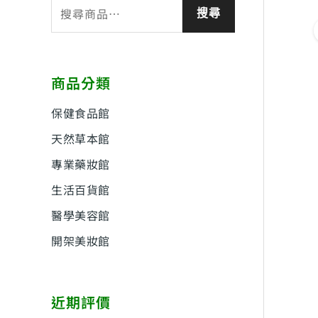
搜
搜尋
尋
關
鍵
商品分類
字
:
保健食品館
天然草本館
專業藥妝館
生活百貨館
醫學美容館
開架美妝館
近期評價