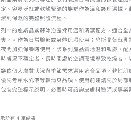
穩定、容易泛紅或乾燥緊繃的族群作為溫和護理選擇。
清潔到保濕的完整照護流程。
系列中的悠斯晶紫蘇沐浴露採用溫和清潔配方，適合全
清爽，可作為日常臉部或身體保濕使用；悠斯晶紫蘇乳
或夜間加強保養時使用。該系列產品質地溫和親膚，配
替時膚況不穩定者、長時間處於空調環境導致乾燥者，
建議依個人膚質狀況與季節需求選用適合品項，乾性肌
可優先考慮水乳液等較清爽品項。使用前建議先於局部
外包裝完整標示說明，必要時可諮詢皮膚科醫師或專業
依
示所有 4 筆結果
熱
銷