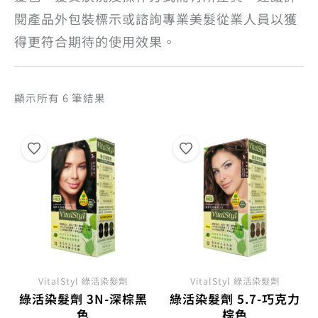
閱產品外包裝標示或諮詢專業美髮從業人員以獲
得更符合期待的使用效果。
依
顯示所有 6 筆結果
熱
銷
度
排
序
VitalStyl 綠活染髮劑
VitalStyl 綠活染髮劑
綠活染髮劑 3N-深棕黑
綠活染髮劑 5.7-巧克力
色
棕色