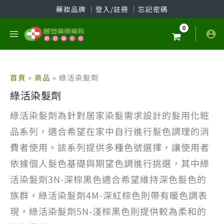
跳
藥妝品牌
│
登入/註冊
│
忘記密碼
至
主
要
內
容
首頁
商品
綠活染髮劑
綠活染髮劑
綠活染髮劑為針對居家染髮需求設計的髮用化粧
品系列，適合希望在家中自行進行髮色調理的消
費者使用。該系列提供多種色號選擇，讓使用者
依據個人髮色基礎與期望色調進行挑選，其中綠
活染髮劑3N-深棕黑色適合希望維持深色髮色的
族群，綠活染髮劑4M-深紅棕色則帶有暖色調表
現，綠活染髮劑5N-淺棕黑色則提供較為柔和的