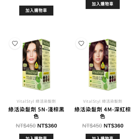
始
前
加入購物車
價
價
加入購物車
價
價
格：
格：
格：
格：
NT$450。
NT$3
NT$450。
NT$360。
VitalStyl 綠活染髮劑
VitalStyl 綠活染髮劑
綠活染髮劑 5N-淺棕黑
綠活染髮劑 4M-深紅棕
色
色
原
目
原
目
NT$
450
NT$
360
NT$
450
NT$
360
始
前
始
前
加入購物車
加入購物車