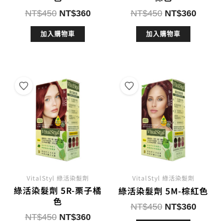
原
目
原
目
NT$
450
NT$
360
NT$
450
NT$
360
始
前
始
前
加入購物車
加入購物車
價
價
價
價
格：
格：
格：
格：
NT$450。
NT$360。
NT$450。
NT$3
VitalStyl 綠活染髮劑
VitalStyl 綠活染髮劑
綠活染髮劑 5R-栗子橘
綠活染髮劑 5M-棕紅色
色
原
目
NT$
450
NT$
360
原
目
NT$
450
NT$
360
始
前