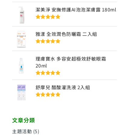
5
潔美淨 安撫修護AI泡泡潔膚露 180ml
評分
5
滿分
5
雅漾 全效潤色防曬霜 二入組
評分
5
滿分
5
理膚寶水 多容安超極效舒敏眼霜
20ml
評分
5
滿分
5
舒摩兒 醋酸灌洗液 2入組
評分
5
滿分
5
文章分類
主題活動
(5)