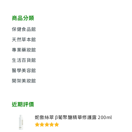
關
鍵
商品分類
字
:
保健食品館
天然草本館
專業藥妝館
生活百貨館
醫學美容館
開架美妝館
近期評價
妮傲絲翠 β葡聚醣精華修護露 200ml
評分
5
滿分