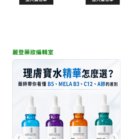
價
價
價
價
格：
格：
格：
格：
NT$450。
NT$360。
NT$450。
NT$3
麗登藥妝編輯室