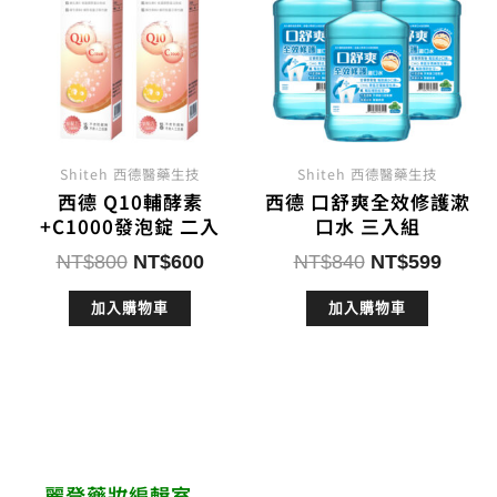
Shiteh 西德醫藥生技
Shiteh 西德醫藥生技
西德 Q10輔酵素
西德 口舒爽全效修護漱
+C1000發泡錠 二入
口水 三入組
原
目
原
目
NT$
800
NT$
600
NT$
840
NT$
599
始
前
始
前
加入購物車
加入購物車
價
價
價
價
格：
格：
格：
格：
NT$800。
NT$600。
NT$840。
NT$5
麗登藥妝編輯室