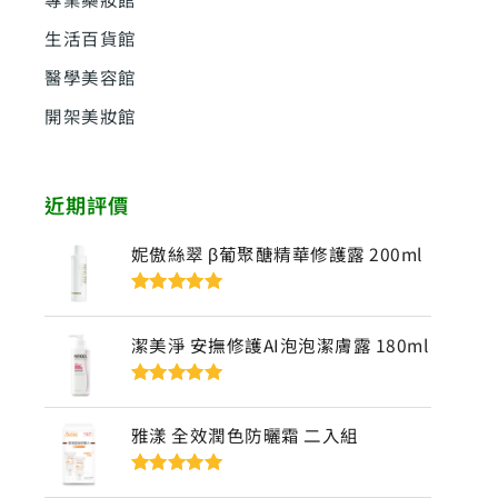
生活百貨館
醫學美容館
開架美妝館
近期評價
妮傲絲翠 β葡聚醣精華修護露 200ml
評分
5
滿分
5
潔美淨 安撫修護AI泡泡潔膚露 180ml
評分
5
滿分
5
雅漾 全效潤色防曬霜 二入組
評分
5
滿分