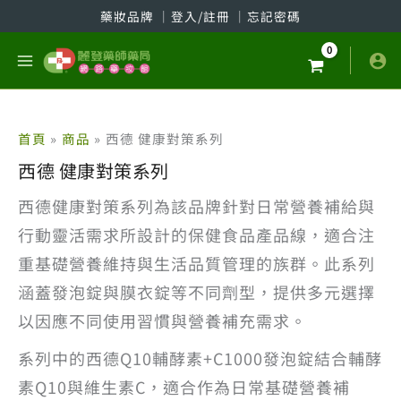
跳
藥妝品牌
│
登入/註冊
│
忘記密碼
至
主
要
內
容
首頁
商品
西德 健康對策系列
西德 健康對策系列
西德健康對策系列為該品牌針對日常營養補給與
行動靈活需求所設計的保健食品產品線，適合注
重基礎營養維持與生活品質管理的族群。此系列
涵蓋發泡錠與膜衣錠等不同劑型，提供多元選擇
以因應不同使用習慣與營養補充需求。
系列中的西德Q10輔酵素+C1000發泡錠結合輔酵
素Q10與維生素C，適合作為日常基礎營養補