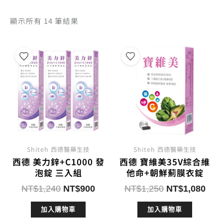
依
顯示所有 14 筆結果
熱
銷
度
排
序
Shiteh 西德醫藥生技
Shiteh 西德醫藥生技
西德 美力鋅+C1000 發
西德 寶維美35V綜合維
泡錠 三入組
他命+朝鮮薊膜衣錠
原
目
原
目
NT$
1,240
NT$
900
NT$
1,250
NT$
1,080
始
前
始
前
加入購物車
加入購物車
價
價
價
價
格：
格：
格：
格：