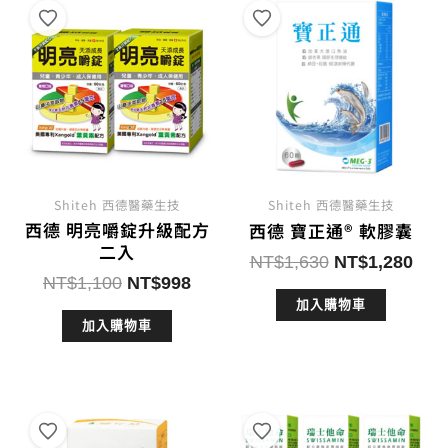
Shiteh 西德醫藥生技
Shiteh 西德醫藥生技
西德 明亮嚼錠升級配方
西德 寶正通® 軟膠囊
二入
原
目
NT$
1,630
NT$
1,280
原
目
NT$
1,100
NT$
998
始
前
始
前
加入購物車
價
價
加入購物車
價
價
格：
格：
格：
格：
NT$1,630。
NT$
NT$1,100。
NT$998。