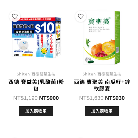
Shiteh 西德醫藥生技
Shiteh 西德醫藥生技
西德 寶益美(乳酸菌)粉
西德 寶聖美 南瓜籽+鋅
包
軟膠囊
原
目
原
目
NT$
1,190
NT$
900
NT$
1,630
NT$
930
始
前
始
前
加入購物車
加入購物車
價
價
價
價
格：
格：
格：
格：
NT$1,190。
NT$900。
NT$1,630。
NT$