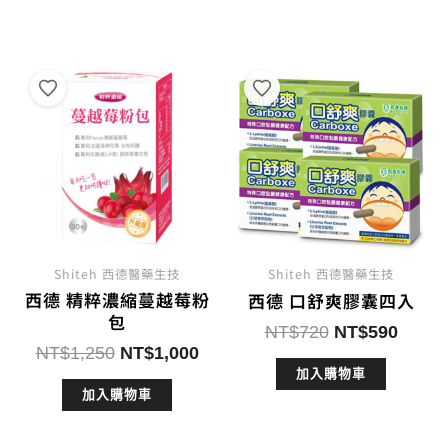
格：
格：
NT$2,500。
NT$
Shiteh 西德醫藥生技
Shiteh 西德醫藥生技
西德 精粹濃縮蔓越莓粉
西德 口舒爽膠囊四入
包
原
目
NT$
720
NT$
590
原
目
NT$
1,250
NT$
1,000
始
前
始
前
加入購物車
價
價
加入購物車
價
價
格：
格：
格：
格：
NT$720。
NT$5
NT$1,250。
NT$1,000。