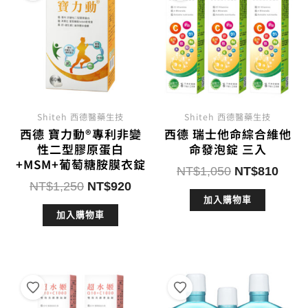
Shiteh 西德醫藥生技
Shiteh 西德醫藥生技
西德 寶力動®專利非變
西德 瑞士他命綜合維他
性二型膠原蛋白
命發泡錠 三入
+MSM+葡萄糖胺膜衣錠
原
目
NT$
1,050
NT$
810
原
目
NT$
1,250
NT$
920
始
前
始
前
加入購物車
價
價
加入購物車
價
價
格：
格：
格：
格：
NT$1,050。
NT$
NT$1,250。
NT$920。