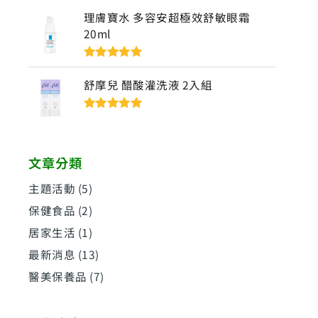
5
理膚寶水 多容安超極效舒敏眼霜
20ml
評分
5
滿分
5
舒摩兒 醋酸灌洗液 2入組
評分
5
滿分
5
文章分類
主題活動
(5)
保健食品
(2)
居家生活
(1)
最新消息
(13)
醫美保養品
(7)