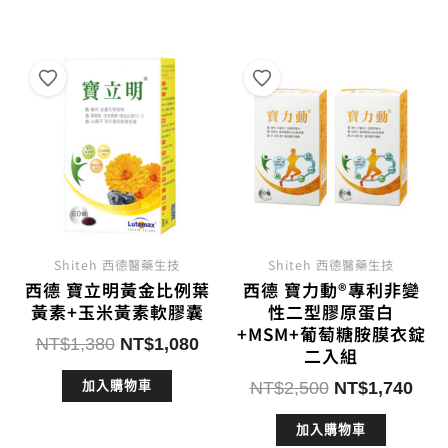
NT$1,240。
NT$900。
NT$1,250。
NT$
Shiteh 西德醫藥生技
Shiteh 西德醫藥生技
西德 寶立明黃金比例葉
西德 寶力動®專利非變
黃素+玉米黃素軟膠囊
性二型膠原蛋白
+MSM+葡萄糖胺膜衣錠
原
目
NT$
1,380
NT$
1,080
二入組
始
前
原
目
NT$
2,500
NT$
1,740
加入購物車
價
價
始
前
格：
格：
加入購物車
價
價
NT$1,380。
NT$1,080。