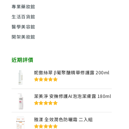
專業藥妝館
生活百貨館
醫學美容館
開架美妝館
近期評價
妮傲絲翠 β葡聚醣精華修護露 200ml
評分
5
滿分
5
潔美淨 安撫修護AI泡泡潔膚露 180ml
評分
5
滿分
5
雅漾 全效潤色防曬霜 二入組