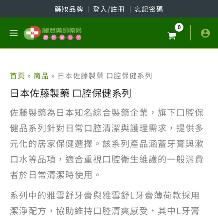
跳
藥妝品牌
│
登入/註冊
│
忘記密碼
至
主
要
內
容
首頁
商品
日本佐藤製藥 口腔保健系列
日本佐藤製藥 口腔保健系列
佐藤製藥為日本知名綜合製藥企業，旗下口腔保
健品系列針對日常口腔清潔與護理需求，提供多
元化的居家保健選擇。該系列產品涵蓋牙膏與漱
口水等品項，適合重視口腔衛生維護的一般消費
者於日常清潔時使用。
系列中的雅雪舒牙膏與雅雪舒L牙膏薄荷款採用
潔淨配方，協助維持口腔清爽感受，其中L牙膏