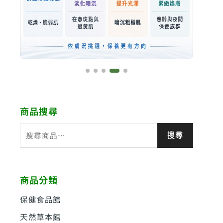
商品搜尋
搜
搜尋
尋
關
鍵
商品分類
字
:
保健食品館
天然草本館