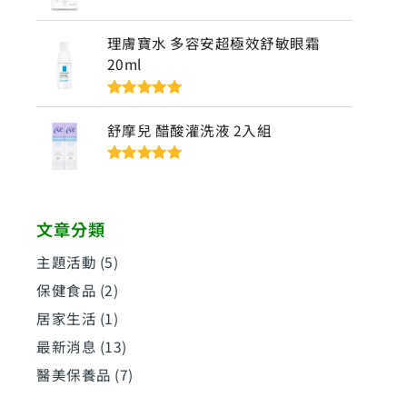
評分
5
滿分
5
理膚寶水 多容安超極效舒敏眼霜
20ml
評分
5
滿分
5
舒摩兒 醋酸灌洗液 2入組
評分
5
滿分
5
文章分類
主題活動
(5)
保健食品
(2)
居家生活
(1)
最新消息
(13)
醫美保養品
(7)