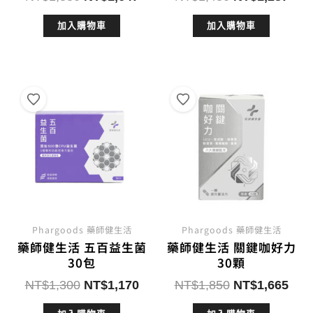
始
前
始
前
加入購物車
加入購物車
價
價
價
價
格：
格：
格：
格：
NT$1,830。
NT$1,647。
NT$1,430。
NT$
Phargoods 藥師健生活
Phargoods 藥師健生活
藥師健生活 五百益生菌
藥師健生活 關鍵咖好力
30包
30顆
原
目
原
目
NT$
1,300
NT$
1,170
NT$
1,850
NT$
1,665
始
前
始
前