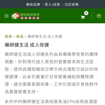
跳
藥妝品牌
│
登入/註冊
│
忘記密碼
至
主
要
內
容
首頁
商品
藥師健生活 成人保健
藥師健生活 成人保健
藥師健生活成人保健系列由具備藥學背景的團隊
規劃，針對現代成人常見的營養需求與生活型
態，提供具備明確成分標示與合理配方設計的保
健選擇。此系列著重於日常營養補給與體質調
理，適合需要長期保養、工作忙碌或外食族群作
為基礎營養支持。
系列中的藥師健生活高純度魚油EPA採用高濃度