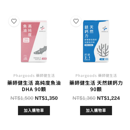
NT$1,550。
NT$
Phargoods 藥師健生活
Phargoods 藥師健生活
藥師健生活 高純度魚油
藥師健生活 天然鎂鈣力
DHA 90顆
90顆
原
目
原
目
NT$
1,500
NT$
1,350
NT$
1,360
NT$
1,224
始
前
始
前
加入購物車
加入購物車
價
價
價
價
格：
格：
格：
格：
NT$1,500。
NT$1,350。
NT$1,360。
NT$