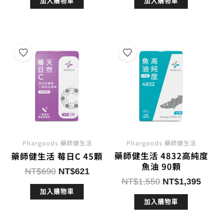
加入購物車
加入購物車
價
價
價
價
格：
格：
格：
格：
NT$1,300。
NT$1,170。
NT$1,850。
NT$
Phargoods 藥師健生活
Phargoods 藥師健生活
藥師健生活 4832高純度
藥師健生活 莓日C 45顆
魚油 90顆
原
目
NT$
690
NT$
621
原
目
NT$
1,550
NT$
1,395
始
前
始
前
加入購物車
價
價
加入購物車
價
價
格：
格：
格：
格：
NT$690。
NT$621。