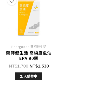
Phargoods 藥師健生活
藥師健生活 高純度魚油
EPA 90顆
原
目
NT$
1,700
NT$
1,530
始
前
加入購物車
價
價
格：
格：
NT$1,700。
NT$1,530。