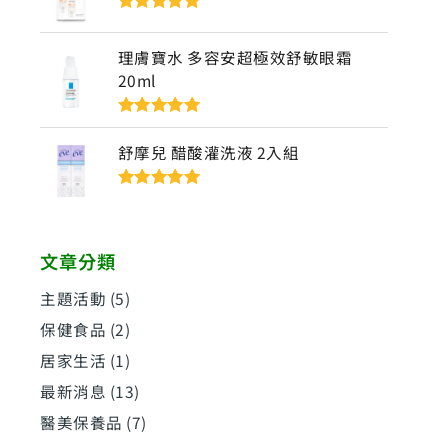
評分
5
滿分
5
理膚寶水 多容安超極效舒敏眼霜
20ml
評分
5
滿分
5
舒摩兒 醋酸灌洗液 2入組
評分
5
滿分
5
文章分類
主題活動
(5)
保健食品
(2)
居家生活
(1)
最新消息
(13)
醫美保養品
(7)