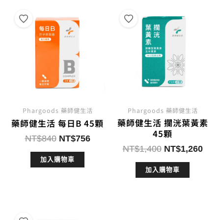
Phargoods 藥師健生活
Phargoods 藥師健生活
藥師健生活 攔洸葉黃素
藥師健生活 每日B 45顆
45顆
原
目
NT$
840
NT$
756
原
目
NT$
1,400
NT$
1,260
始
前
始
前
加入購物車
價
價
加入購物車
價
價
格：
格：
格：
格：
NT$840。
NT$756。
NT$1,400。
NT$