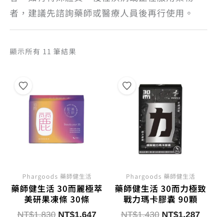
者，建議先諮詢藥師或醫療人員後再行使用。
依
顯示所有 11 筆結果
熱
銷
度
排
序
Phargoods 藥師健生活
Phargoods 藥師健生活
藥師健生活 30而麗極萃
藥師健生活 30而力極致
美研果凍條 30條
戰力瑪卡膠囊 90顆
原
目
原
目
NT$
1,830
NT$
1,647
NT$
1,430
NT$
1,287