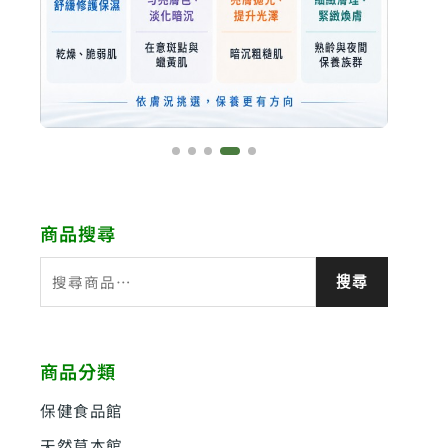
商品搜尋
搜
搜尋
尋
關
鍵
商品分類
字
:
保健食品館
天然草本館