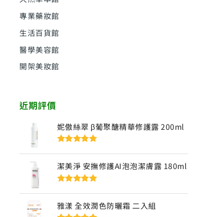
專業藥妝館
生活百貨館
醫學美容館
開架美妝館
近期評價
妮傲絲翠 β葡聚醣精華修護露 200ml
評分
5
滿分
5
潔美淨 安撫修護AI泡泡潔膚露 180ml
評分
5
滿分
5
雅漾 全效潤色防曬霜 二入組