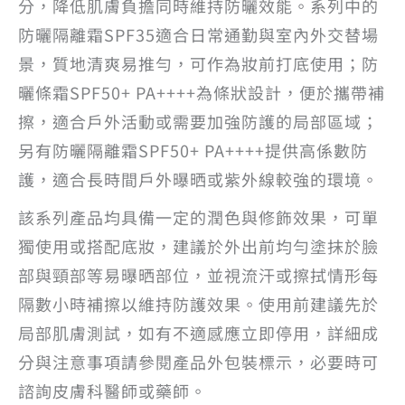
分，降低肌膚負擔同時維持防曬效能。系列中的
防曬隔離霜SPF35適合日常通勤與室內外交替場
景，質地清爽易推勻，可作為妝前打底使用；防
曬條霜SPF50+ PA++++為條狀設計，便於攜帶補
擦，適合戶外活動或需要加強防護的局部區域；
另有防曬隔離霜SPF50+ PA++++提供高係數防
護，適合長時間戶外曝晒或紫外線較強的環境。
該系列產品均具備一定的潤色與修飾效果，可單
獨使用或搭配底妝，建議於外出前均勻塗抹於臉
部與頸部等易曝晒部位，並視流汗或擦拭情形每
隔數小時補擦以維持防護效果。使用前建議先於
局部肌膚測試，如有不適感應立即停用，詳細成
分與注意事項請參閱產品外包裝標示，必要時可
諮詢皮膚科醫師或藥師。