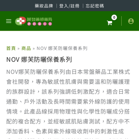
跳
藥妝品牌
│
登入/註冊
│
忘記密碼
至
主
要
內
容
首頁
商品
NOV 娜芙防曬保養系列
NOV 娜芙防曬保養系列
NOV娜芙防曬保養系列由日本常盤藥品工業株式
會社開發，專為敏感性肌膚與需要溫和防曬護理
的族群設計，該系列強調低刺激配方，適合日常
通勤、戶外活動及長時間需要紫外線防護的使用
情境。此產品線採用物理性與化學性防曬成分搭
配的複合配方，並經敏感肌貼膚測試，配方中不
添加香料、色素與紫外線吸收劑中的刺激性成