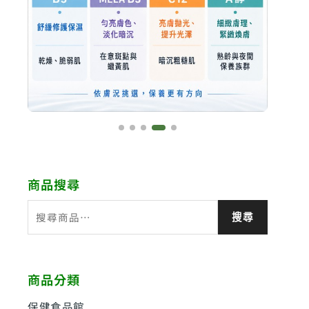
商品搜尋
搜
搜尋
尋
關
鍵
商品分類
字
:
保健食品館