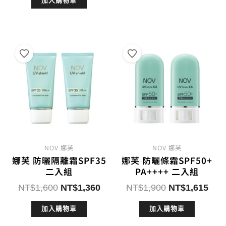
加入購物車
價
價
格：
格：
格：
格：
NT$650。
NT$5
NT$1,600。
NT$1,360。
NOV 娜芙
NOV 娜芙
娜芙 防曬隔離霜SPF35
娜芙 防曬條霜SPF50+
二入組
PA++++ 二入組
原
目
原
目
NT$
1,600
NT$
1,360
NT$
1,900
NT$
1,615
始
前
始
前
加入購物車
加入購物車
價
價
價
價
格：
格：
格：
格：