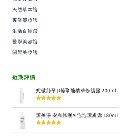
天然草本館
專業藥妝館
生活百貨館
醫學美容館
開架美妝館
近期評價
妮傲絲翠 β葡聚醣精華修護露 200ml
評分
5
滿分
5
潔美淨 安撫修護AI泡泡潔膚露 180ml
評分
5
滿分
5