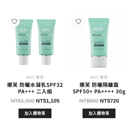
NT$1,600。
NT$1,360。
NT$1,900。
NT$
NOV 娜芙
NOV 娜芙
娜芙 防曬水凝乳SPF32
娜芙 防曬隔離霜
PA+++ 二入組
SPF50+ PA++++ 30g
原
目
原
目
NT$
1,300
NT$
1,105
NT$
800
NT$
720
始
前
始
前
加入購物車
加入購物車
價
價
價
價
格：
格：
格：
格：
NT$1,300。
NT$1,105。
NT$800。
NT$7