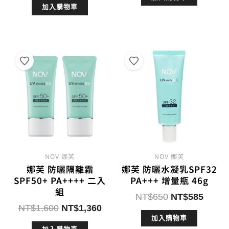
加入購物車
價
價
格：
格：
格：
格：
NT$650。
NT$5
NT$1,300。
NT$1,105。
NOV 娜芙
NOV 娜芙
娜芙 防曬隔離霜
娜芙 防曬水凝乳SPF32
SPF50+ PA++++ 二入
PA+++ 增量瓶 46g
組
原
目
NT$
650
NT$
585
原
目
NT$
1,600
NT$
1,360
始
前
始
前
加入購物車
價
價