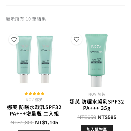
依
顯示所有 10 筆結果
熱
銷
度
排
序
NOV 娜芙
NOV 娜芙
評分
娜芙 防曬水凝乳SPF32
5.00
娜芙 防曬水凝乳SPF32
滿分 5
PA+++ 35g
PA+++增量瓶 二入組
原
目
NT$
650
NT$
585
原
目
NT$
1,300
NT$
1,105
始
前
始
前
加入購物車
價
價