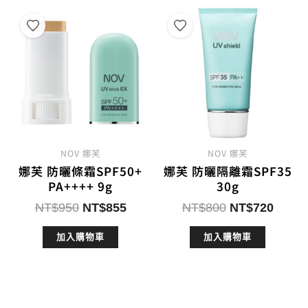
NOV 娜芙
NOV 娜芙
娜芙 防曬條霜SPF50+
娜芙 防曬隔離霜SPF35
PA++++ 9g
30g
原
目
原
目
NT$
950
NT$
855
NT$
800
NT$
720
始
前
始
前
加入購物車
加入購物車
價
價
價
價
格：
格：
格：
格：
NT$950。
NT$855。
NT$800。
NT$7