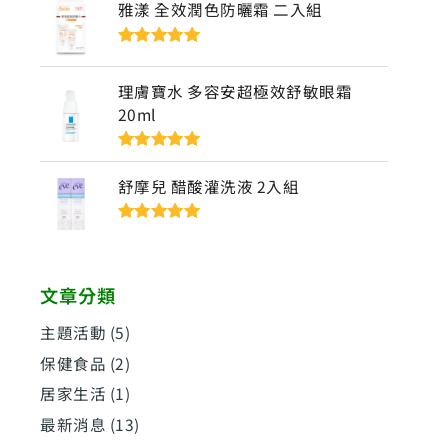
雅漾 全效潤色防曬霜 二入組
評分
5
滿分
5
理膚寶水 多容安超極效舒敏眼霜
20ml
評分
5
滿分
5
舒摩兒 醋酸灌洗液 2入組
評分
5
滿分
5
文章分類
主題活動
(5)
保健食品
(2)
居家生活
(1)
最新消息
(13)