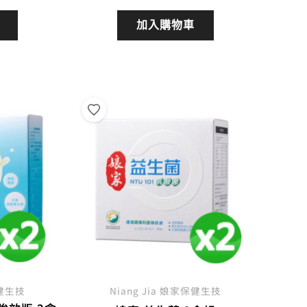
前
始
前
價
價
價
加入購物車
格：
格：
格：
5,360。
NT$4,824。
NT$3,240。
NT$2,754。
保健生技
Niang Jia 娘家保健生技