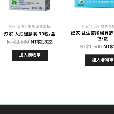
Niang Jia 娘家保健生技
Niang Jia 娘家
娘家 益生菌順暢有酵
娘家 大紅麴膠囊 30粒/盒
包/盒
原
目
NT$
2,580
NT$
2,322
原
NT$
1,500
NT$
始
前
始
價
價
加入購物車
價
加入購物車
格：
格：
格：
NT$2,580。
NT$2,322。
NT$