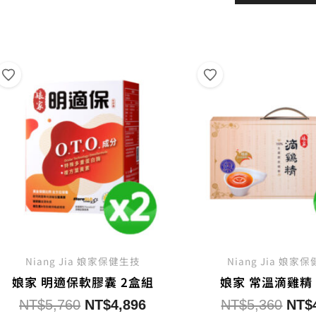
格：
NT$1,598。
NT$1,358。
NT$
Niang Jia 娘家保健生技
Niang Jia 娘家
娘家 明適保軟膠囊 2盒組
娘家 常溫滴雞精
原
目
原
NT$
5,760
NT$
4,896
NT$
5,360
NT$