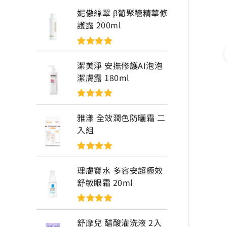
妮傲絲翠 β葡聚醣精華修
護露 200ml
評分
5
滿分
5
潔美淨 安撫修護AI泡泡
潔膚露 180ml
評分
5
滿分
5
雅漾 全效潤色防曬霜 二
入組
評分
5
滿分
5
理膚寶水 多容安超極效
舒敏眼霜 20ml
評分
5
滿分
5
舒摩兒 醋酸灌洗液 2入