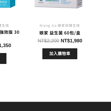
保健生技
Niang Jia 娘家保健生技
強效版 30
娘家 益生菌 60包/盒
原
目
NT$
2,200
NT$
1,980
目
1,350
始
前
前
價
價
加入購物車
價
格：
格：
格：
NT$2,200。
NT$1,980。
1,500。
NT$1,350。