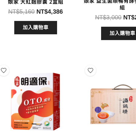
娘家 益生菌順暢有酵
娘家 大紅麴膠囊 2盒組
組
原
目
NT$
5,160
NT$
4,386
原
NT$
3,000
NT$
始
前
始
價
價
加入購物車
價
加入購物車
格：
格：
格：
NT$5,160。
NT$4,386。
NT$