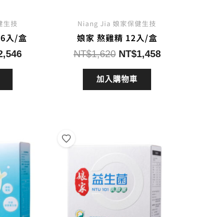
保健生技
Niang Jia 娘家保健生技
6入/盒
娘家 熬雞精 12入/盒
目
原
目
2,546
NT$
1,620
NT$
1,458
前
始
前
價
價
價
加入購物車
格：
格：
格：
2,680。
NT$2,546。
NT$1,620。
NT$1,458。