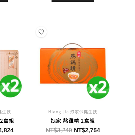
格：
格：
格：
5,160。
NT$4,386。
NT$2,580。
NT$2,322。
保健生技
Niang Jia 娘家保健生技
 2盒組
娘家 熬雞精 2盒組
目
原
目
4,824
NT$
3,240
NT$
2,754