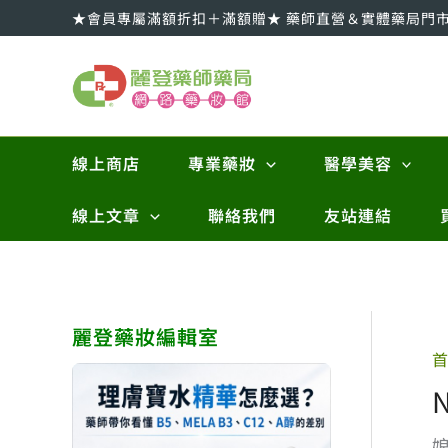
跳
★會員專屬滿額折扣＋滿額贈★ 藥師直營＆實體藥局門
至
主
要
內
容
線上商店
專業藥妝
醫學美容
線上文章
聯絡我們
友站連結
麗登藥妝編輯室