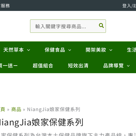
市服務
登入/
搜
尋：
天然草本
保健食品
開架美妝
生
買一送ㄧ
超值組合
短效出清
品牌導覽
首頁
商品
NiangJia娘家保健系列
NiangJia娘家保健系列
娘家保健系列為台灣本土保健品牌旗下主力產品線，專