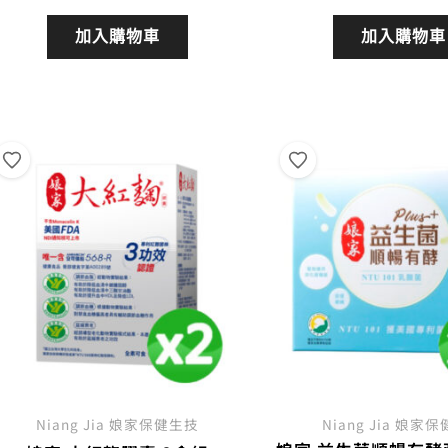
始
前
始
價
價
價
加入購物車
加入購物車
格：
格：
格：
NT$5,760。
NT$4,896。
NT$
Niang Jia 娘家保健生技
Niang Jia 娘家