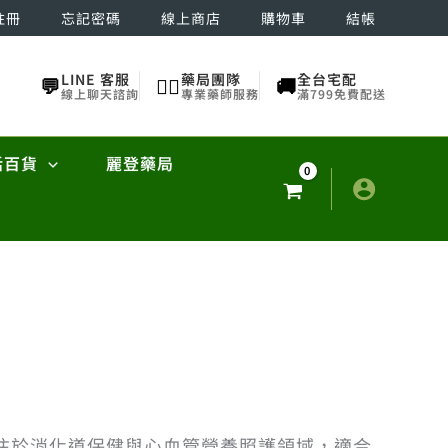
註冊
忘記密碼
線上商店
購物車
結帳
LINE 客服
藥局團隊
全台宅配
💬
👨‍⚕️
🚚
線上聊天諮詢
專業藥師服務
滿799免費配送
活百貨
麗登藥局
注於消化道保健與心血管營養照護領域，適合