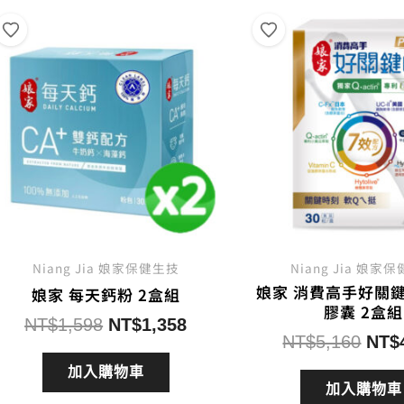
排
序
Niang Jia 娘家保健生技
Niang Jia 娘家
娘家 消費高手好關鍵E
娘家 每天鈣粉 2盒組
膠囊 2盒組
原
目
NT$
1,598
NT$
1,358
原
NT$
5,160
NT$
始
前
始
價
價
加入購物車
價
加入購物車
格：
格：