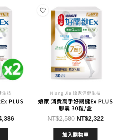
保健生技
Niang Jia 娘家保健生技
x PLUS
娘家 消費高手好關鍵Ex PLUS
膠囊 30粒/盒
目
原
目
4,386
NT$
2,580
NT$
2,322
前
始
前
價
價
價
加入購物車