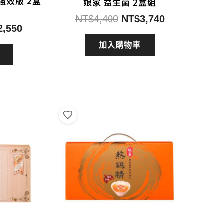
強效版 2盒
娘家 益生菌 2盒組
原
目
NT$
4,400
NT$
3,740
目
2,550
始
前
前
價
價
加入購物車
價
格：
格：
格：
NT$4,400。
NT$3,740。
3,000。
NT$2,550。