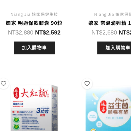
Niang Jia 娘家保健生技
Niang Jia 娘家
娘家 明適保軟膠囊 90粒
娘家 常溫滴雞精 1
原
目
原
NT$
2,880
NT$
2,592
NT$
2,680
NT$
始
前
始
價
價
價
加入購物車
加入購物車
格：
格：
格：
NT$2,880。
NT$2,592。
NT$