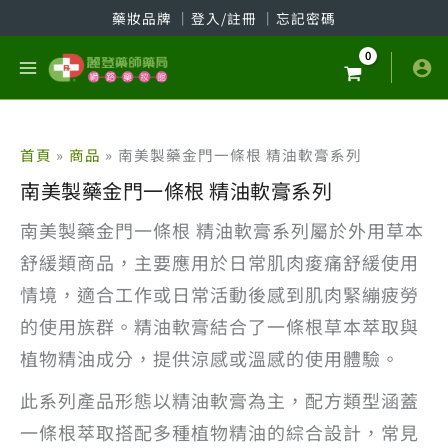
跳
藥妝品牌
│
登入/註冊
│
忘記密碼
至
主
要
內
容
首頁
商品
南美製藥金門一條根 精油軟膏系列
南美製藥金門一條根 精油軟膏系列
南美製藥金門一條根 精油軟膏系列屬於外用草本
舒緩類商品，主要應用於日常肌肉痠痛舒緩使用
情境，適合工作或日常活動後感到肌肉緊繃疲勞
的使用族群。精油軟膏結合了一條根草本萃取與
植物精油成分，提供涼感或溫感的使用體驗。
此系列產品形態以精油軟膏為主，配方類型涵蓋
一條根萃取搭配多種植物精油的綜合設計，常見