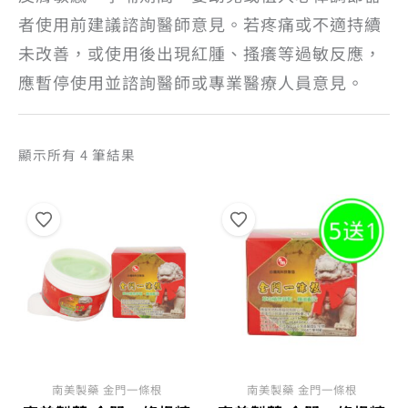
者使用前建議諮詢醫師意見。若疼痛或不適持續
未改善，或使用後出現紅腫、搔癢等過敏反應，
應暫停使用並諮詢醫師或專業醫療人員意見。
依
顯示所有 4 筆結果
熱
銷
度
排
序
南美製藥 金門一條根
南美製藥 金門一條根