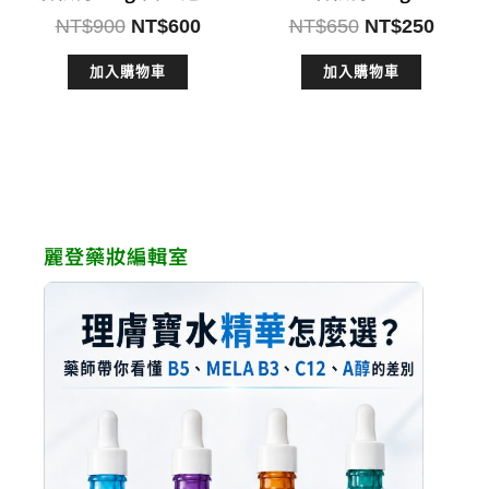
原
目
原
目
NT$
900
NT$
600
NT$
650
NT$
250
始
前
始
前
加入購物車
加入購物車
價
價
價
價
格：
格：
格：
格：
NT$900。
NT$600。
NT$650。
NT$2
麗登藥妝編輯室