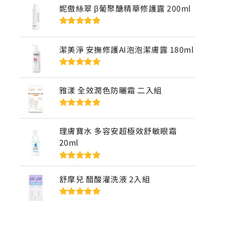
妮傲絲翠 β葡聚醣精華修護露 200ml
評分
5
滿分
5
潔美淨 安撫修護AI泡泡潔膚露 180ml
評分
5
滿分
5
雅漾 全效潤色防曬霜 二入組
評分
5
滿分
5
理膚寶水 多容安超極效舒敏眼霜
20ml
評分
5
滿分
5
舒摩兒 醋酸灌洗液 2入組
評分
5
滿分
5