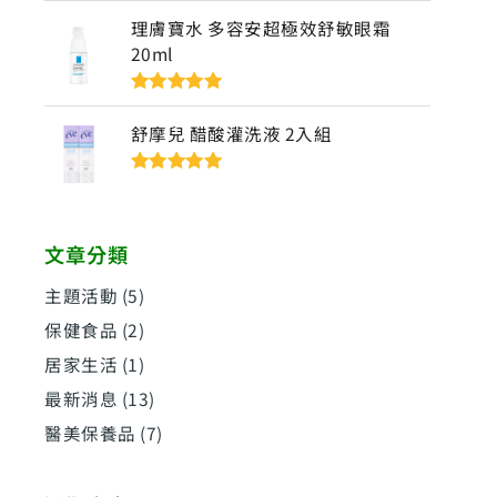
5
理膚寶水 多容安超極效舒敏眼霜
20ml
評分
5
滿分
5
舒摩兒 醋酸灌洗液 2入組
評分
5
滿分
5
文章分類
主題活動
(5)
保健食品
(2)
居家生活
(1)
最新消息
(13)
醫美保養品
(7)