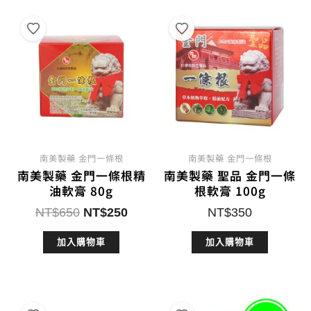
南美製藥 金門一條根
南美製藥 金門一條根
南美製藥 金門一條根精
南美製藥 聖品 金門一條
油軟膏 80g
根軟膏 100g
原
目
NT$
650
NT$
250
NT$
350
始
前
加入購物車
加入購物車
價
價
格：
格：
NT$650。
NT$250。