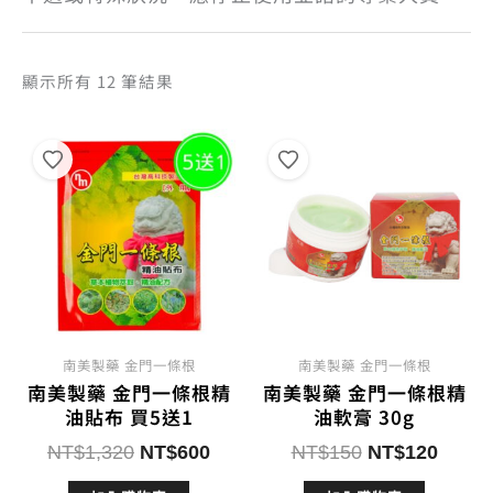
依
顯示所有 12 筆結果
熱
銷
度
排
序
南美製藥 金門一條根
南美製藥 金門一條根
南美製藥 金門一條根精
南美製藥 金門一條根精
油貼布 買5送1
油軟膏 30g
原
目
原
目
NT$
1,320
NT$
600
NT$
150
NT$
120
始
前
始
前