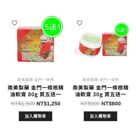
NT$250。
NT$150。
NT$3,600。
NT$
南美製藥 金門一條根
南美製藥 金門一條根
南美製藥 金門一條根精
南美製藥 金門一條根精
油軟膏 80g 買五送一
油軟膏 30g 買五送一
原
目
原
目
NT$
1,500
NT$
1,250
NT$
900
NT$
600
始
前
始
前
加入購物車
加入購物車
價
價
價
價
格：
格：
格：
格：
NT$1,500。
NT$1,250。
NT$900。
NT$6