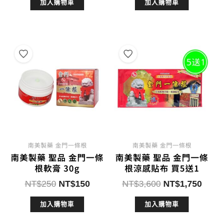
加入購物車
加入購物車
價
價
價
價
格：
格：
格：
格：
NT$1,320。
NT$600。
NT$150。
NT$1
南美製藥 金門一條根
南美製藥 金門一條根
南美製藥 聖品 金門一條
南美製藥 聖品 金門一條
根軟膏 30g
根涼感貼布 買5送1
原
目
原
目
NT$
250
NT$
150
NT$
3,600
NT$
1,750
始
前
始
前
加入購物車
加入購物車
價
價
價
價
格：
格：
格：
格：