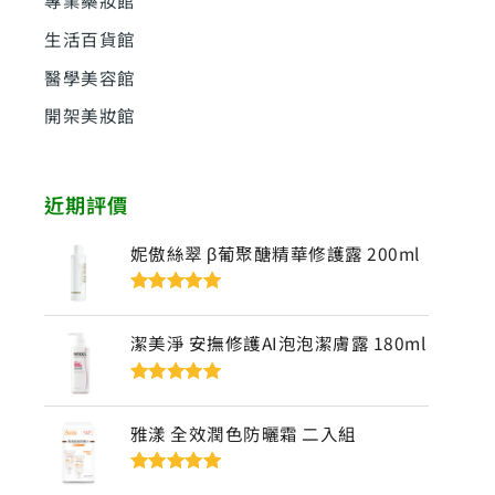
生活百貨館
醫學美容館
開架美妝館
近期評價
妮傲絲翠 β葡聚醣精華修護露 200ml
評分
5
滿分
5
潔美淨 安撫修護AI泡泡潔膚露 180ml
評分
5
滿分
5
雅漾 全效潤色防曬霜 二入組
評分
5
滿分