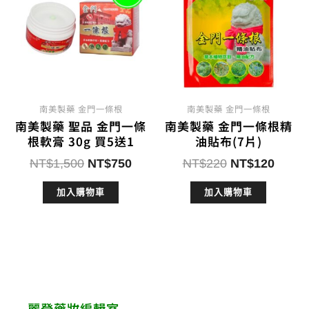
南美製藥 金門一條根
南美製藥 金門一條根
南美製藥 聖品 金門一條
南美製藥 金門一條根精
根軟膏 30g 買5送1
油貼布(7片)
原
目
原
目
NT$
1,500
NT$
750
NT$
220
NT$
120
始
前
始
前
加入購物車
加入購物車
價
價
價
價
格：
格：
格：
格：
NT$1,500。
NT$750。
NT$220。
NT$1
麗登藥妝編輯室