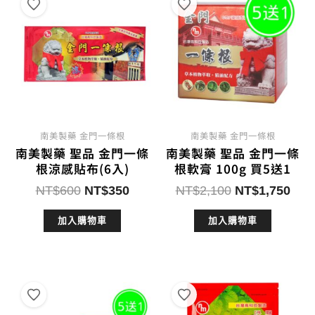
南美製藥 金門一條根
南美製藥 金門一條根
南美製藥 聖品 金門一條
南美製藥 聖品 金門一條
根涼感貼布(6入)
根軟膏 100g 買5送1
原
目
原
目
NT$
600
NT$
350
NT$
2,100
NT$
1,750
始
前
始
前
加入購物車
加入購物車
價
價
價
價
格：
格：
格：
格：
NT$600。
NT$350。
NT$2,100。
NT$