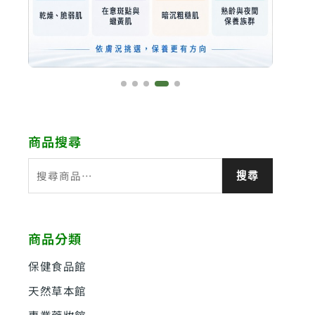
商品搜尋
搜
搜尋
尋
關
鍵
商品分類
字
:
保健食品館
天然草本館
專業藥妝館