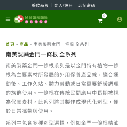
跳
藥妝品牌
│
登入/註冊
│
忘記密碼
至
主
要
內
容
首頁
商品
南美製藥金門一條根 全系列
南美製藥金門一條根 全系列
南美製藥金門一條根系列是以金門特有植物一條
根為主要素材所發展的外用保養產品線，適合運
動後、工作久站、體力勞動或日常需要舒緩調理
的族群使用。一條根在傳統民間應用中長期被視
為保養素材，此系列將其製作成現代化劑型，便
於日常攜帶與使用。
系列中包含多種劑型選擇，例如金門一條根精油