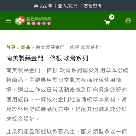
跳
藥妝品牌
│
登入/註冊
│
忘記密碼
至
主
要
內
容
首頁
商品
南美製藥金門一條根 軟膏系列
南美製藥金門一條根 軟膏系列
南美製藥金門一條根 軟膏系列屬於外用草本舒緩
類商品，主要應用於日常肌肉痠痛舒緩使用情
境，適合工作或日常活動後感到肌肉緊繃疲勞的
使用族群。一條根為金門地區傳統草本素材，常
見於外用舒緩產品配方中，搭配其他輔助成分形
成綜合設計。
此系列產品形態以軟膏為主，配方類型多以一條