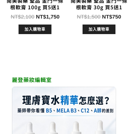
南美製藥 聖品 金門一條
南美製藥 聖品 金門一條
根軟膏 100g 買5送1
根軟膏 30g 買5送1
原
目
原
目
NT$
2,100
NT$
1,750
NT$
1,500
NT$
750
始
前
始
前
加入購物車
加入購物車
價
價
價
價
格：
格：
格：
格：
NT$2,100。
NT$1,750。
NT$1,500。
NT$
麗登藥妝編輯室