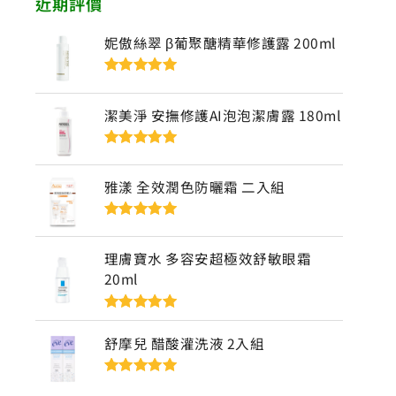
近期評價
妮傲絲翠 β葡聚醣精華修護露 200ml
評分
5
滿分
5
潔美淨 安撫修護AI泡泡潔膚露 180ml
評分
5
滿分
5
雅漾 全效潤色防曬霜 二入組
評分
5
滿分
5
理膚寶水 多容安超極效舒敏眼霜
20ml
評分
5
滿分
5
舒摩兒 醋酸灌洗液 2入組
評分
5
滿分