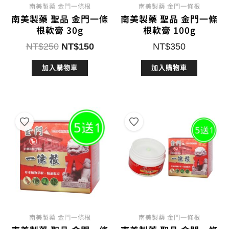
南美製藥 金門一條根
南美製藥 金門一條根
南美製藥 聖品 金門一條
南美製藥 聖品 金門一條
根軟膏 30g
根軟膏 100g
原
目
NT$
250
NT$
150
NT$
350
始
前
加入購物車
加入購物車
價
價
格：
格：
NT$250。
NT$150。
南美製藥 金門一條根
南美製藥 金門一條根