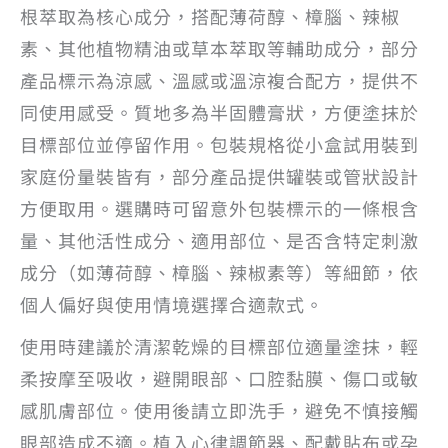
根萃取為核心成分，搭配薄荷醇、樟腦、辣椒
素、其他植物精油或草本萃取等輔助成分，部分
產品標示為涼感、溫感或溫涼複合配方，提供不
同使用感受。質地多為半固體膏狀，方便塗抹於
目標部位並停留作用。包裝規格從小盒試用裝到
家庭份量裝皆有，部分產品提供罐裝或管狀設計
方便取用。選購時可留意外包裝標示的一條根含
量、其他活性成分、適用部位、是否含特定刺激
成分（如薄荷醇、樟腦、辣椒素等）等細節，依
個人偏好與使用情境選擇合適款式。
使用時建議於清潔乾燥的目標部位適量塗抹，輕
柔按摩至吸收，避開眼部、口腔黏膜、傷口或敏
感肌膚部位。使用後請立即洗手，避免不慎接觸
眼部造成不適。植入心律調節器、配戴貼布或孕