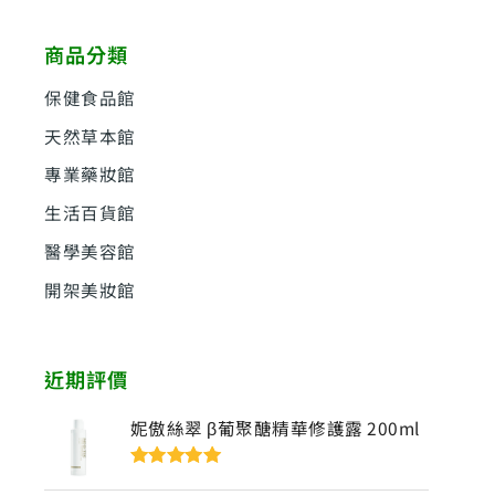
關
鍵
商品分類
字
:
保健食品館
天然草本館
專業藥妝館
生活百貨館
醫學美容館
開架美妝館
近期評價
妮傲絲翠 β葡聚醣精華修護露 200ml
評分
5
滿分