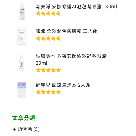
5
潔美淨 安撫修護AI泡泡潔膚露 180ml
評分
5
滿分
5
雅漾 全效潤色防曬霜 二入組
評分
5
滿分
5
理膚寶水 多容安超極效舒敏眼霜
20ml
評分
5
滿分
5
舒摩兒 醋酸灌洗液 2入組
評分
5
滿分
5
文章分類
主題活動
(5)