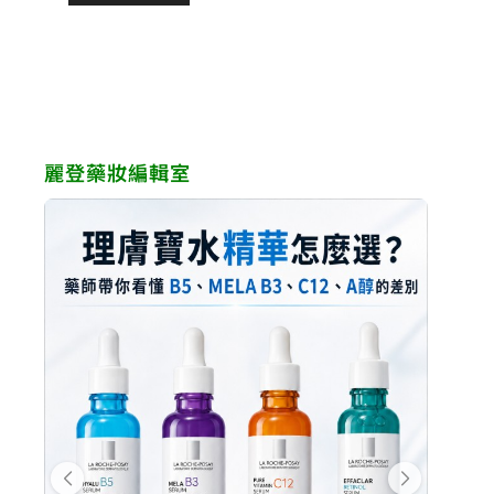
格：
格：
NT$980。
NT$8
NT$2,560。
NT$2,176。
麗登藥妝編輯室