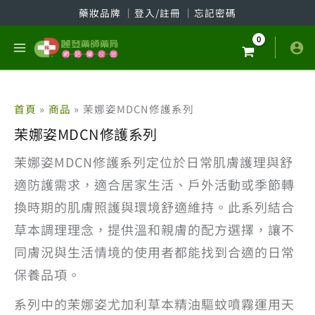
跳
藥妝品牌
│
登入/註冊
│
忘記密碼
至
主
要
內
容
首頁
商品
茉娜姿MDCN修護系列
茉娜姿MDCN修護系列
茉娜姿MDCN修護系列定位於日常肌膚護理與舒
適防護需求，適合居家生活、戶外活動或季節轉
換時期的肌膚照護與環境舒適維持。此系列結合
草本調理理念，提供溫和親膚的配方選擇，讓不
同膚況與生活情境的使用者都能找到合適的日常
保養品項。
系列中的茉娜姿尤加利草本精油驅蚊噴霧運用天