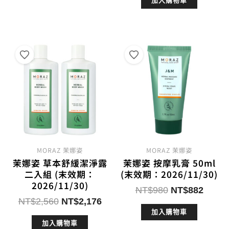
加入購物車
MORAZ 茉娜姿
MORAZ 茉娜姿
茉娜姿 草本舒緩潔淨露
茉娜姿 按摩乳膏 50ml
二入組 (末效期：
(末效期：2026/11/30)
2026/11/30)
原
目
NT$
980
NT$
882
原
目
NT$
2,560
NT$
2,176
始
前
始
前
加入購物車
價
價
加入購物車
價
價
格：
格：