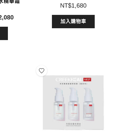
水精華霜
NT$
1,680
目
2,080
加入購物車
前
價
格：
2,380。
NT$2,080。