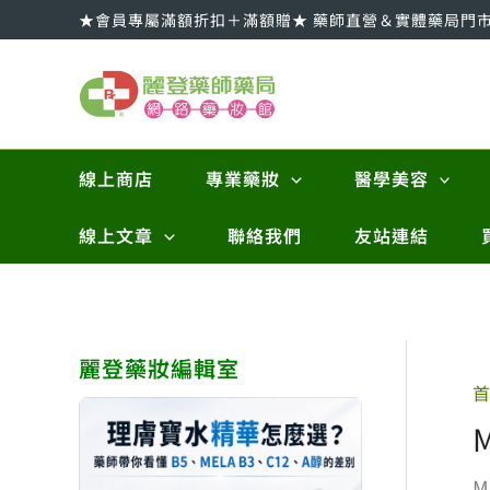
跳
★會員專屬滿額折扣＋滿額贈★ 藥師直營＆實體藥局門
至
主
要
內
容
線上商店
專業藥妝
醫學美容
線上文章
聯絡我們
友站連結
麗登藥妝編輯室