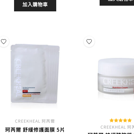
價
價
加入購物車
格：
格：
格：
NT$
NT$3,080。
NT$2,880。
CREEKHEAL 珂芮爾
CREEKHEAL 
評分
珂芮爾 舒緩修護面膜 5片
5.00