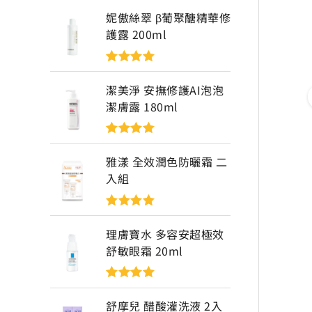
妮傲絲翠 β葡聚醣精華修
護露 200ml
評分
5
滿分
5
潔美淨 安撫修護AI泡泡
潔膚露 180ml
評分
5
滿分
5
雅漾 全效潤色防曬霜 二
入組
評分
5
滿分
5
理膚寶水 多容安超極效
舒敏眼霜 20ml
評分
5
滿分
5
舒摩兒 醋酸灌洗液 2入