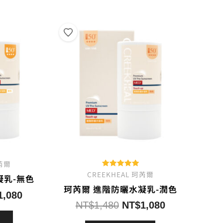
珂芮爾
CREEKHEAL 珂芮爾
評分
凝乳-無色
5.00
珂芮爾 進階防曬水凝乳-潤色
滿分 5
目
1,080
原
目
NT$
1,480
NT$
1,080
前
始
前
價