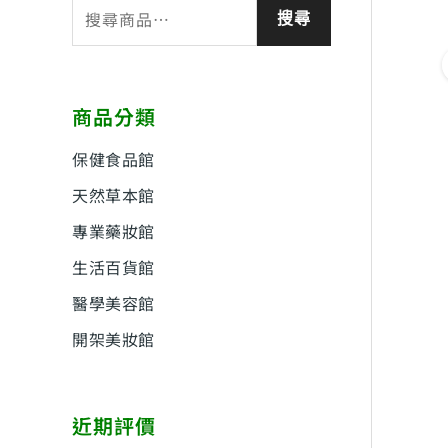
搜
搜尋
尋
關
鍵
商品分類
字
:
保健食品館
天然草本館
專業藥妝館
生活百貨館
醫學美容館
開架美妝館
近期評價