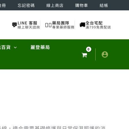
註冊
忘記密碼
線上商店
購物車
結帳
LINE 客服
藥局團隊
全台宅配
💬
👨‍⚕️
🚚
線上聊天諮詢
專業藥師服務
滿799免費配送
活百貨
麗登藥局
品線，適合需要基礎修護與日常保濕照護的消