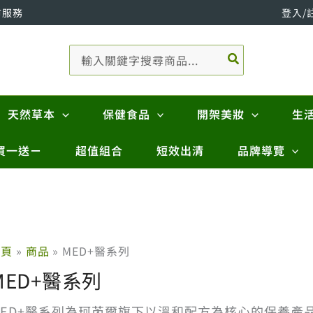
市服務
登入/
搜
尋：
天然草本
保健食品
開架美妝
生
買一送ㄧ
超值組合
短效出清
品牌導覽
首頁
商品
MED+醫系列
MED+醫系列
MED+醫系列為珂芮爾旗下以溫和配方為核心的保養產