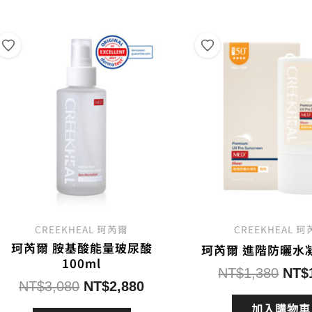
銷
度
排
序
CREEKHEAL 珂芮爾
CREEKHEAL 
珂芮爾 胺基酸能量玻尿酸
珂芮爾 進階防曬水
100ml
原
NT$
1,380
NT$
原
目
NT$
3,080
NT$
2,880
始
始
前
價
加入購物車