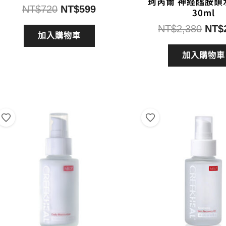
珂芮爾 神經醯胺鎖
滿分 5
原
目
NT$
720
NT$
599
30ml
始
前
原
NT$
2,380
NT$
價
價
加入購物車
始
格：
格：
價
加入購物車
NT$720。
NT$599。
格：
NT$