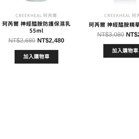
CREEKHEAL 珂芮爾
CREEKHEAL 
珂芮爾 神經醯胺防護保濕乳
珂芮爾 神經醯胺精華油
55ml
原
NT$
3,080
NT$
原
目
NT$
2,680
NT$
2,480
始
始
前
價
加入購物車
價
價
加入購物車
格：
格：
格：
NT$
NT$2,680。
NT$2,480。